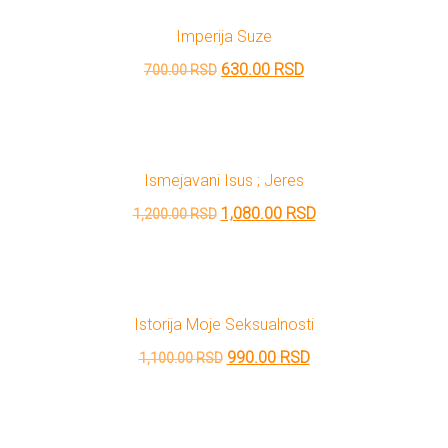
bila:
1,530.00 RSD.
Imperija Suze
1,700.00 RSD.
Originalna
Trenutna
630.00
RSD
700.00
RSD
cena
cena
je
je:
bila:
630.00 RSD.
Ismejavani Isus ; Jeres
700.00 RSD.
Originalna
Trenutna
1,080.00
RSD
1,200.00
RSD
cena
cena
je
je:
bila:
1,080.00 RSD.
Istorija Moje Seksualnosti
1,200.00 RSD.
Originalna
Trenutna
990.00
RSD
1,100.00
RSD
cena
cena
je
je:
bila:
990.00 RSD.