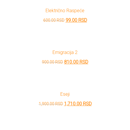
bila:
1,080.00 RSD.
Električno Raspeće
1,200.00 RSD.
Originalna
Trenutna
99.00
RSD
600.00
RSD
cena
cena
je
je:
bila:
99.00 RSD.
Emigracija 2
600.00 RSD.
Originalna
Trenutna
810.00
RSD
900.00
RSD
cena
cena
je
je:
bila:
810.00 RSD.
Eseji
900.00 RSD.
Originalna
Trenutna
1,710.00
RSD
1,900.00
RSD
cena
cena
je
je:
bila:
1,710.00 RSD.