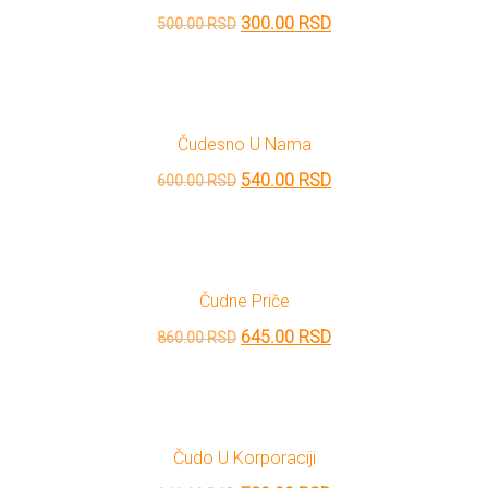
Originalna
Trenutna
300.00
RSD
500.00
RSD
cena
cena
je
je:
bila:
300.00 RSD.
Čudesno U Nama
500.00 RSD.
Originalna
Trenutna
540.00
RSD
600.00
RSD
cena
cena
je
je:
bila:
540.00 RSD.
Čudne Priče
600.00 RSD.
Originalna
Trenutna
645.00
RSD
860.00
RSD
cena
cena
je
je:
bila:
645.00 RSD.
Čudo U Korporaciji
860.00 RSD.