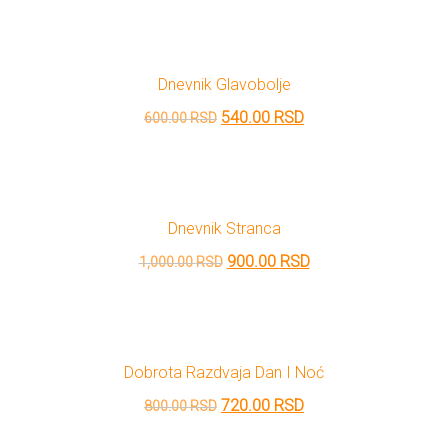
cena
cena
je
je:
bila:
600.00 RSD.
Dnevnik Glavobolje
800.00 RSD.
Originalna
Trenutna
540.00
RSD
600.00
RSD
cena
cena
je
je:
bila:
540.00 RSD.
Dnevnik Stranca
600.00 RSD.
Originalna
Trenutna
900.00
RSD
1,000.00
RSD
cena
cena
je
je:
bila:
900.00 RSD.
Dobrota Razdvaja Dan I Noć
1,000.00 RSD.
Originalna
Trenutna
720.00
RSD
800.00
RSD
cena
cena