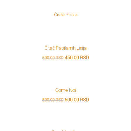
bila:
630.00 RSD.
Čista Posla
700.00 RSD.
Čitač Papilarnih Linija
Originalna
Trenutna
450.00
RSD
500.00
RSD
cena
cena
je
je:
bila:
450.00 RSD.
Come Noi
500.00 RSD.
Originalna
Trenutna
600.00
RSD
800.00
RSD
cena
cena
je
je:
bila:
600.00 RSD.