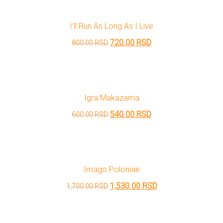
je
je:
bila:
810.00 RSD.
I’ll Run As Long As I Live
900.00 RSD.
Originalna
Trenutna
720.00
RSD
800.00
RSD
cena
cena
je
je:
bila:
720.00 RSD.
Igra Makazama
800.00 RSD.
Originalna
Trenutna
540.00
RSD
600.00
RSD
cena
cena
je
je:
bila:
540.00 RSD.
Imago Poloniae
600.00 RSD.
Originalna
Trenutna
1,530.00
RSD
1,700.00
RSD
cena
cena
je
je: