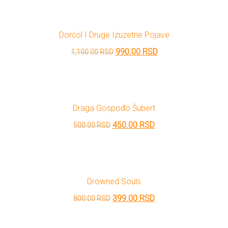
je
je:
bila:
720.00 RSD.
Dorćol I Druge Izuzetne Pojave
800.00 RSD.
Originalna
Trenutna
990.00
RSD
1,100.00
RSD
cena
cena
je
je:
bila:
990.00 RSD.
Draga Gospođo Šubert
1,100.00 RSD.
Originalna
Trenutna
450.00
RSD
500.00
RSD
cena
cena
je
je:
bila:
450.00 RSD.
Drowned Souls
500.00 RSD.
Originalna
Trenutna
399.00
RSD
800.00
RSD
cena
cena