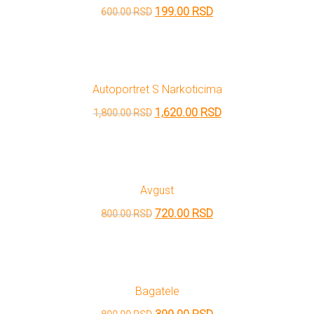
Originalna
Trenutna
199.00
RSD
600.00
RSD
cena
cena
je
je:
bila:
199.00 RSD.
Autoportret S Narkoticima
600.00 RSD.
Originalna
Trenutna
1,620.00
RSD
1,800.00
RSD
cena
cena
je
je:
bila:
1,620.00 RSD.
Avgust
1,800.00 RSD.
Originalna
Trenutna
720.00
RSD
800.00
RSD
cena
cena
je
je:
bila:
720.00 RSD.
Bagatele
800.00 RSD.
Originalna
Trenutna