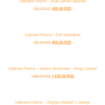
Izabrane Pesme – Đuan Salvat Papaseit
700.00 RSD.
Originalna
Trenutna
450.00
RSD
500.00
RSD
cena
cena
je
je:
bila:
450.00 RSD.
Izabrane Pesme – Edit Sedergran
500.00 RSD.
Originalna
Trenutna
450.00
RSD
500.00
RSD
cena
cena
je
je:
bila:
450.00 RSD.
Izabrane Pesme – Vislava Šimborska – Drugo Izdanje
500.00 RSD.
Originalna
Trenutna
1,620.00
RSD
1,800.00
RSD
cena
cena
je
je:
bila:
1,620.00 RSD.
Izabrane Pesme – Zbignjev Herbert II Izdanje
1,800.00 RSD.