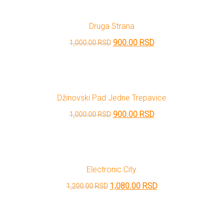
je
je:
bila:
399.00 RSD.
Druga Strana
800.00 RSD.
Originalna
Trenutna
900.00
RSD
1,000.00
RSD
cena
cena
je
je:
bila:
900.00 RSD.
Džinovski Pad Jedne Trepavice
1,000.00 RSD.
Originalna
Trenutna
900.00
RSD
1,000.00
RSD
cena
cena
je
je:
bila:
900.00 RSD.
Electronic City
1,000.00 RSD.
Originalna
Trenutna
1,080.00
RSD
1,200.00
RSD
cena
cena
je
je: