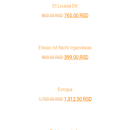
Et Livada Dit
1,900.00 RSD.
Originalna
Trenutna
765.00
RSD
850.00
RSD
cena
cena
je
je:
bila:
765.00 RSD.
Etwas Ist Nicht Irgendwas
850.00 RSD.
Originalna
Trenutna
399.00
RSD
800.00
RSD
cena
cena
je
je:
bila:
399.00 RSD.
Evropa
800.00 RSD.
Originalna
Trenutna
1,312.50
RSD
1,750.00
RSD
cena
cena
je
je:
bila:
1,312.50 RSD.