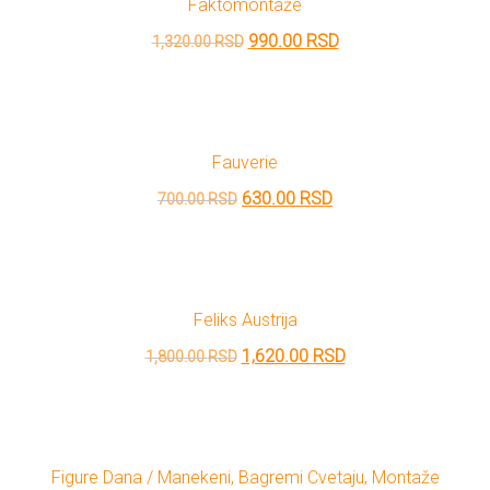
Faktomontaže
1,750.00 RSD.
Originalna
Trenutna
990.00
RSD
1,320.00
RSD
cena
cena
je
je:
bila:
990.00 RSD.
Fauverie
1,320.00 RSD.
Originalna
Trenutna
630.00
RSD
700.00
RSD
cena
cena
je
je:
bila:
630.00 RSD.
Feliks Austrija
700.00 RSD.
Originalna
Trenutna
1,620.00
RSD
1,800.00
RSD
cena
cena
je
je:
bila:
1,620.00 RSD.
Figure Dana / Manekeni, Bagremi Cvetaju, Montaže
1,800.00 RSD.