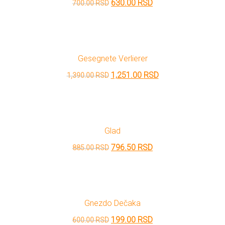
Originalna
Trenutna
630.00
RSD
700.00
RSD
cena
cena
je
je:
bila:
630.00 RSD.
Gesegnete Verlierer
700.00 RSD.
Originalna
Trenutna
1,251.00
RSD
1,390.00
RSD
cena
cena
je
je:
bila:
1,251.00 RSD.
Glad
1,390.00 RSD.
Originalna
Trenutna
796.50
RSD
885.00
RSD
cena
cena
je
je:
bila:
796.50 RSD.
Gnezdo Dečaka
885.00 RSD.
Originalna
Trenutna
199.00
RSD
600.00
RSD