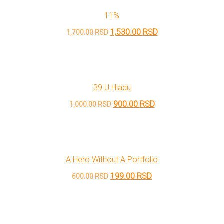
DRVO
bila:
199.00 RSD.
Pro/za
11%
700.00 RSD.
Trgni
Originalna
Trenutna
1,530.00
RSD
1,700.00
RSD
se!
cena
cena
je
je:
Poezija!
bila:
1,530.00 RSD.
39 U Hladu
1,700.00 RSD.
Originalna
Trenutna
900.00
RSD
1,000.00
RSD
cena
cena
je
je:
bila:
900.00 RSD.
A Hero Without A Portfolio
1,000.00 RSD.
Originalna
Trenutna
199.00
RSD
600.00
RSD
cena
cena
je
je:
bila:
199.00 RSD.