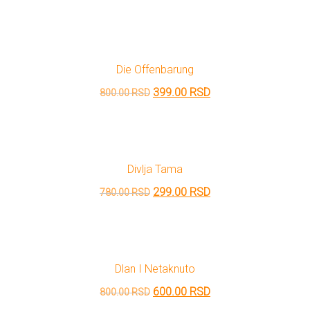
cena
cena
je
je:
bila:
720.00 RSD.
Die Offenbarung
800.00 RSD.
Originalna
Trenutna
399.00
RSD
800.00
RSD
cena
cena
je
je:
bila:
399.00 RSD.
Divlja Tama
800.00 RSD.
Originalna
Trenutna
299.00
RSD
780.00
RSD
cena
cena
je
je:
bila:
299.00 RSD.
Dlan I Netaknuto
780.00 RSD.
Originalna
Trenutna
600.00
RSD
800.00
RSD