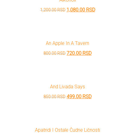
1,350.00 RSD.
Originalna
Trenutna
1,080.00
RSD
1,200.00
RSD
cena
cena
je
je:
bila:
1,080.00 RSD.
An Apple In A Tavern
1,200.00 RSD.
Originalna
Trenutna
720.00
RSD
800.00
RSD
cena
cena
je
je:
bila:
720.00 RSD.
And Livada Says
800.00 RSD.
Originalna
Trenutna
499.00
RSD
850.00
RSD
cena
cena
je
je:
bila:
499.00 RSD.
Apatridi I Ostale Čudne Ličnosti
850.00 RSD.