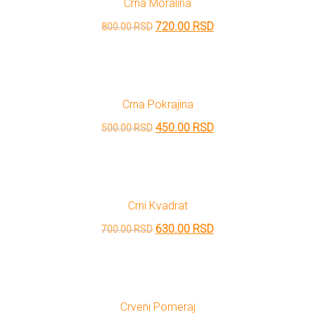
Crna Moralina
800.00 RSD.
Originalna
Trenutna
720.00
RSD
800.00
RSD
cena
cena
je
je:
bila:
720.00 RSD.
Crna Pokrajina
800.00 RSD.
Originalna
Trenutna
450.00
RSD
500.00
RSD
cena
cena
je
je:
bila:
450.00 RSD.
Crni Kvadrat
500.00 RSD.
Originalna
Trenutna
630.00
RSD
700.00
RSD
cena
cena
je
je:
bila:
630.00 RSD.
Crveni Pomeraj
700.00 RSD.