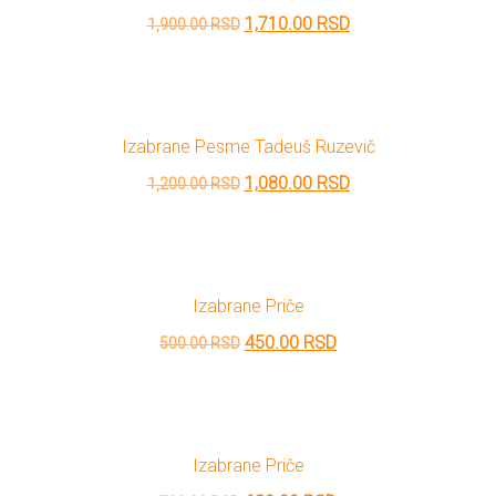
Originalna
Trenutna
1,710.00
RSD
1,900.00
RSD
cena
cena
je
je:
bila:
1,710.00 RSD.
Izabrane Pesme Tadeuš Ruzevič
1,900.00 RSD.
Originalna
Trenutna
1,080.00
RSD
1,200.00
RSD
cena
cena
je
je:
bila:
1,080.00 RSD.
Izabrane Priče
1,200.00 RSD.
Originalna
Trenutna
450.00
RSD
500.00
RSD
cena
cena
je
je:
bila:
450.00 RSD.
Izabrane Priče
500.00 RSD.