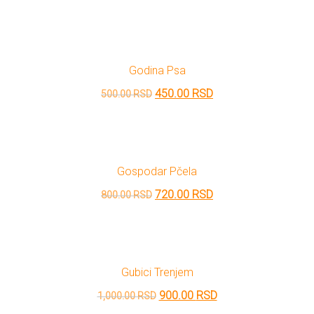
cena
cena
je
je:
bila:
199.00 RSD.
Godina Psa
600.00 RSD.
Originalna
Trenutna
450.00
RSD
500.00
RSD
cena
cena
je
je:
bila:
450.00 RSD.
Gospodar Pčela
500.00 RSD.
Originalna
Trenutna
720.00
RSD
800.00
RSD
cena
cena
je
je:
bila:
720.00 RSD.
Gubici Trenjem
800.00 RSD.
Originalna
Trenutna
900.00
RSD
1,000.00
RSD