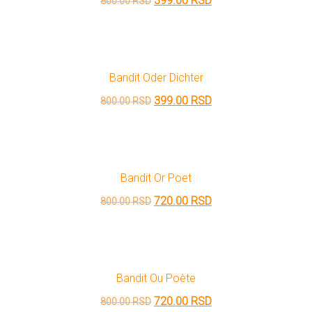
399.00
RSD
800.00
RSD
cena
cena
je
je:
bila:
399.00 RSD.
Bandit Oder Dichter
800.00 RSD.
Originalna
Trenutna
399.00
RSD
800.00
RSD
cena
cena
je
je:
bila:
399.00 RSD.
Bandit Or Poet
800.00 RSD.
Originalna
Trenutna
720.00
RSD
800.00
RSD
cena
cena
je
je:
bila:
720.00 RSD.
Bandit Ou Poète
800.00 RSD.
Originalna
Trenutna
720.00
RSD
800.00
RSD