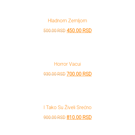
je
je:
bila:
1,080.00 RSD.
Hladnom Zemljom
1,200.00 RSD.
Originalna
Trenutna
450.00
RSD
500.00
RSD
cena
cena
je
je:
bila:
450.00 RSD.
Horror Vacui
500.00 RSD.
Originalna
Trenutna
700.00
RSD
930.00
RSD
cena
cena
je
je:
bila:
700.00 RSD.
I Tako Su Živeli Srećno
930.00 RSD.
Originalna
Trenutna
810.00
RSD
900.00
RSD
cena
cena