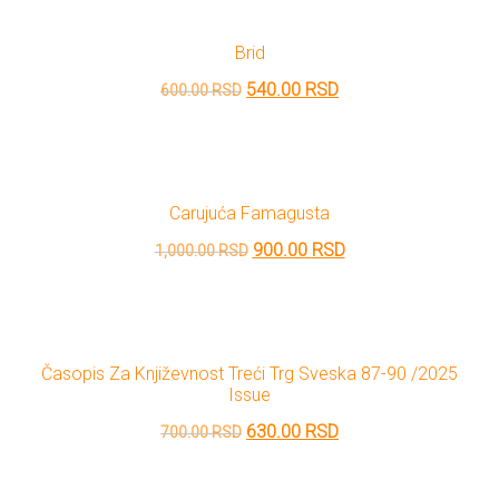
bila:
1,629.00 RSD.
Brid
1,810.00 RSD.
Originalna
Trenutna
540.00
RSD
600.00
RSD
cena
cena
je
je:
bila:
540.00 RSD.
Carujuća Famagusta
600.00 RSD.
Originalna
Trenutna
900.00
RSD
1,000.00
RSD
cena
cena
je
je:
bila:
900.00 RSD.
Časopis Za Književnost Treći Trg Sveska 87-90 /2025
1,000.00 RSD.
Issue
Originalna
Trenutna
630.00
RSD
700.00
RSD
cena
cena
je
je: