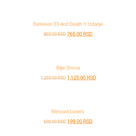
je
je:
bila:
450.00 RSD.
Between 33 And Death II Izdanje
500.00 RSD.
Originalna
Trenutna
765.00
RSD
850.00
RSD
cena
cena
je
je:
bila:
765.00 RSD.
Bilje Snova
850.00 RSD.
Originalna
Trenutna
1,125.00
RSD
1,250.00
RSD
cena
cena
je
je:
bila:
1,125.00 RSD.
Blessed Losers
1,250.00 RSD.
Originalna
Trenutna
199.00
RSD
600.00
RSD
cena
cena