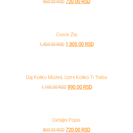
Originalna
Trenutna
720.00
RSD
960.00
RSD
cena
cena
je
je:
bila:
720.00 RSD.
Cveće Zla
960.00 RSD.
Originalna
Trenutna
1,305.00
RSD
1,450.00
RSD
cena
cena
je
je:
bila:
1,305.00 RSD.
Daj Koliko Možeš, Uzmi Koliko Ti Treba
1,450.00 RSD.
Originalna
Trenutna
990.00
RSD
1,100.00
RSD
cena
cena
je
je:
bila:
990.00 RSD.
Detaljni Popis
1,100.00 RSD.
Originalna
Trenutna
720.00
RSD
800.00
RSD