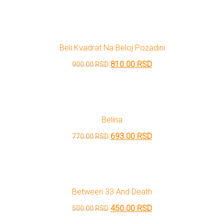
cena
cena
je
je:
bila:
720.00 RSD.
Beli Kvadrat Na Beloj Pozadini
800.00 RSD.
Originalna
Trenutna
810.00
RSD
900.00
RSD
cena
cena
je
je:
bila:
810.00 RSD.
Belina
900.00 RSD.
Originalna
Trenutna
693.00
RSD
770.00
RSD
cena
cena
je
je:
bila:
693.00 RSD.
Between 33 And Death
770.00 RSD.
Originalna
Trenutna
450.00
RSD
500.00
RSD
cena
cena