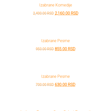
Izabrane Komedije
1,100.00 RSD.
Originalna
Trenutna
2,160.00
RSD
2,400.00
RSD
cena
cena
je
je:
bila:
2,160.00 RSD.
Izabrane Pesme
2,400.00 RSD.
Originalna
Trenutna
855.00
RSD
950.00
RSD
cena
cena
je
je:
bila:
855.00 RSD.
Izabrane Pesme
950.00 RSD.
Originalna
Trenutna
630.00
RSD
700.00
RSD
cena
cena
je
je:
bila:
630.00 RSD.