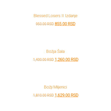
je
je:
bila:
199.00 RSD.
Blessed Losers II Izdanje
600.00 RSD.
Originalna
Trenutna
855.00
RSD
950.00
RSD
cena
cena
je
je:
bila:
855.00 RSD.
Božja Šala
950.00 RSD.
Originalna
Trenutna
1,260.00
RSD
1,400.00
RSD
cena
cena
je
je:
bila:
1,260.00 RSD.
Božji Miljenici
1,400.00 RSD.
Originalna
Trenutna
1,629.00
RSD
1,810.00
RSD
cena
cena
je
je: