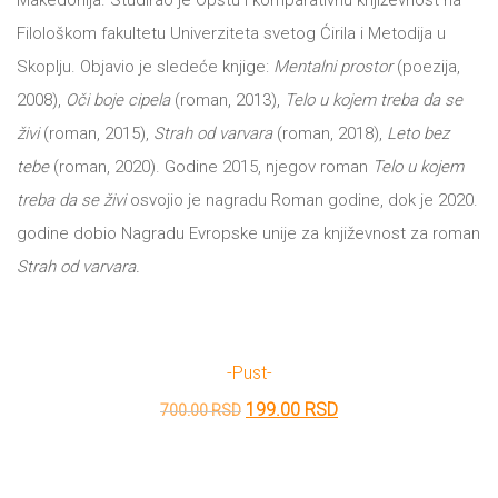
Makedonija. Studirao je Opštu i komparativnu književnost na
tt
Filološkom fakultetu Univerziteta svetog Ćirila i Metodija u
NOVOSTI
Buka&Bes
Skoplju. Objavio je sledeće knjige:
Mentalni prostor
(poezija,
2008),
Oči boje cipela
(roman, 2013),
Telo u kojem treba da se
NORD
GIFT
živi
(roman, 2015),
Strah od varvara
(roman, 2018),
Leto bez
Sredozemlje
tebe
(roman, 2020).
Godine 2015, njegov roman
Telo u kojem
SHOP
Papirna
treba da se živi
osvojio je nagradu Roman godine, dok je 2020.
godine dobio Nagradu Evropske unije za književnost za roman
pozornica
O
Strah od varvara.
A5
NAMA
Hommage
-pust-
12/19
KNJIŽARA
Originalna
Trenutna
199.00
RSD
700.00
RSD
12/19+
TREĆE
cena
cena
Portreti
je
je: