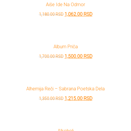
Aiše Ide Na Odmor
600.00 RSD.
Originalna
Trenutna
1,062.00
RSD
1,180.00
RSD
cena
cena
je
je:
bila:
1,062.00 RSD.
Album Priča
1,180.00 RSD.
Originalna
Trenutna
1,500.00
RSD
1,700.00
RSD
cena
cena
je
je:
bila:
1,500.00 RSD.
Alhemija Reči – Sabrana Poetska Dela
1,700.00 RSD.
Originalna
Trenutna
1,215.00
RSD
1,350.00
RSD
cena
cena
je
je:
bila:
1,215.00 RSD.
Alkoholi