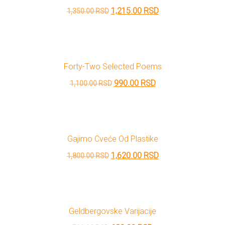
Originalna
Trenutna
1,215.00
RSD
1,350.00
RSD
cena
cena
je
je:
bila:
1,215.00 RSD.
Forty-Two Selected Poems
1,350.00 RSD.
Originalna
Trenutna
990.00
RSD
1,100.00
RSD
cena
cena
je
je:
bila:
990.00 RSD.
Gajimo Cveće Od Plastike
1,100.00 RSD.
Originalna
Trenutna
1,620.00
RSD
1,800.00
RSD
cena
cena
je
je:
bila:
1,620.00 RSD.
Geldbergovske Varijacije
1,800.00 RSD.