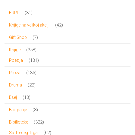
bila:
1,170.00 RSD.
31
31
EUPL
1,300.00 RSD.
proizvod
42
42
Knjige na velikoj akciji
proizvoda
7
7
Gift Shop
proizvoda
358
358
Knjige
proizvoda
131
131
Poezija
proizvod
135
135
Proza
proizvoda
22
22
Drama
proizvoda
13
13
Esej
proizvoda
8
8
Biografije
proizvoda
322
322
Bibilioteke
proizvoda
62
62
Sa Treceg Trga