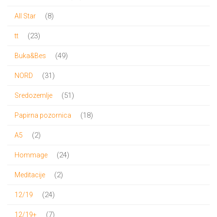
proizvoda
8
8
All Star
proizvoda
23
23
tt
proizvoda
49
49
Buka&Bes
proizvoda
31
31
NORD
proizvod
51
51
Sredozemlje
proizvod
18
18
Papirna pozornica
proizvoda
2
2
A5
proizvoda
24
24
Hommage
proizvoda
2
2
Meditacije
proizvoda
24
24
12/19
proizvoda
7
7
12/19+