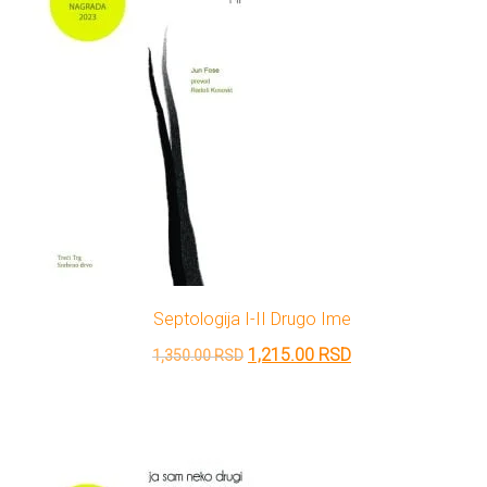
Septologija I-II Drugo Ime
Originalna
Trenutna
1,215.00
RSD
1,350.00
RSD
cena
cena
je
je:
bila:
1,215.00 RSD.
1,350.00 RSD.