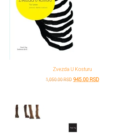
Zvezda U Kosturu
Originalna
Trenutna
945.00
RSD
1,050.00
RSD
cena
cena
je
je:
bila:
945.00 RSD.
1,050.00 RSD.