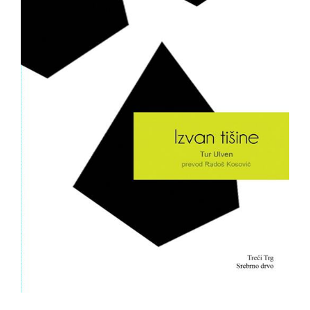
All
NOVOSTI
Star
GIFT
tt
Buka&Bes
SHOP
NORD
O
Sredozemlje
NAMA
Papirna
pozornica
KNJIŽARA
A5
TREĆE
Hommage
12/19