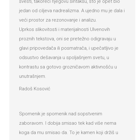
svesti, takoreći njegovu sintaksu, što je opet bio
jedan od ciljeva nadrealizma. A ujedno mu je dala i
veći prostor za rezonovanje i analizu.
Uprkos slikovitosti i materijalnosti Ulvenovih
proznih tekstova, oni se pretežno odigravaju u
glavi pripovedača ili posmatrača, i upečatljivo je
odsustvo dešavanja u spoljašnjem svetu, u
kontrastu sa gotovo grozničavom aktivnošću u
unutrašnjem.
Radoš Kosović
Spomenik je spomenik nad sopstvenim
zaboravom. I dobija smisao tek kad više nema
koga da mu smisao da. To je kamen koji držiš u