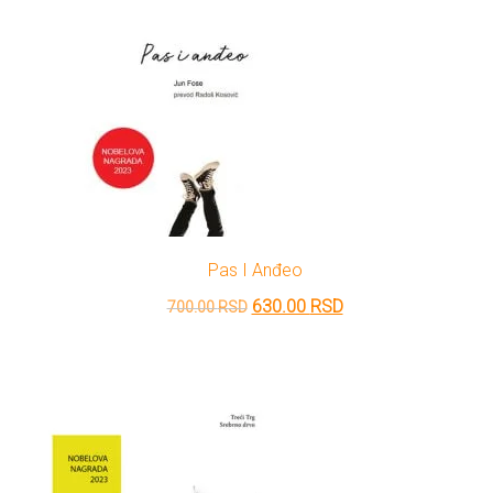
Pas I Anđeo
Originalna
Trenutna
630.00
RSD
700.00
RSD
cena
cena
je
je:
bila:
630.00 RSD.
700.00 RSD.