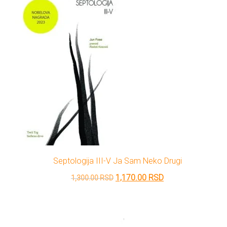
Septologija III-V Ja Sam Neko Drugi
Originalna
Trenutna
1,170.00
RSD
1,300.00
RSD
cena
cena
je
je:
bila:
1,170.00 RSD.