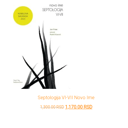
1,300.00 RSD.
Septologija VI-VII Novo Ime
Originalna
Trenutna
1,170.00
RSD
1,300.00
RSD
cena
cena
je
je: