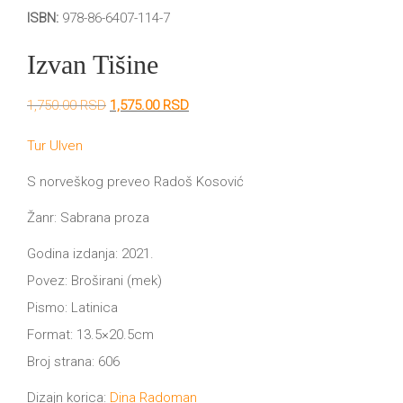
DRVO
ISBN:
978-86-6407-114-7
12/19+
Izvan Tišine
Portreti
Pro/za
Originalna
Trenutna
1,750.00
RSD
1,575.00
RSD
cena
cena
Trgni
je
je:
Tur Ulven
bila:
1,575.00 RSD.
1,750.00 RSD.
se!
S norveškog preveo Radoš Kosović
Poezija!
Žanr: Sabrana proza
Godina izdanja: 2021.
Povez: Broširani (mek)
Pismo: Latinica
Format: 13.5×20.5cm
Broj strana: 606
Dizajn korica:
Dina Radoman