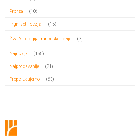
proizvoda
10
10
Pro/za
proizvoda
15
15
Trgni se! Poezija!
proizvoda
3
3
Živa Antologija francuske pezije
proizvoda
188
188
Najnovije
proizvoda
21
21
Najprodavanije
proizvod
63
63
Preporučujemo
proizvoda