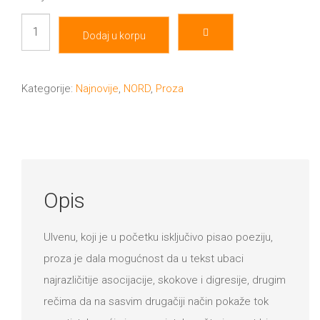
Izvan
Dodaj u korpu
tišine
količina
Kategorije:
Najnovije
,
NORD
,
Proza
Opis
Ulvenu, koji je u početku isključivo pisao poeziju,
proza je dala mogućnost da u tekst ubaci
najrazličitije asocijacije, skokove i digresije, drugim
rečima da na sasvim drugačiji način pokaže tok