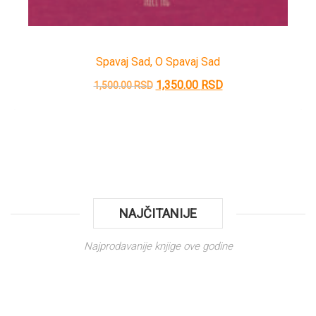
Spavaj Sad, O Spavaj Sad
Originalna
Trenutna
1,350.00
RSD
1,500.00
RSD
cena
cena
je
je:
bila:
1,350.00 RSD.
1,500.00 RSD.
NAJČITANIJE
Najprodavanije knjige ove godine