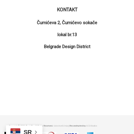
KONTAKT
Čumićeva 2, Čumićevo sokače
lokal br.13
Belgrade Design District
Copyright © 2026 Treći Trg All Rights Reserved.
Uslovi korišćenja
| Reconstructed by
ACDStudios
SR