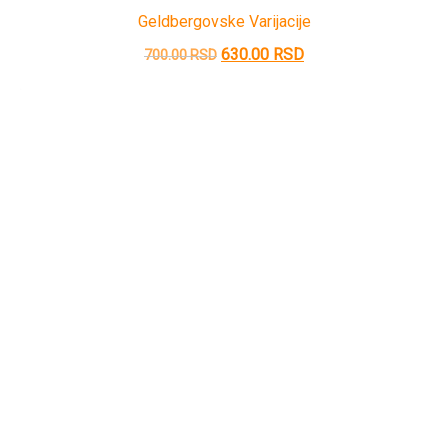
Geldbergovske Varijacije
Originalna
Trenutna
630.00
RSD
700.00
RSD
cena
cena
je
je:
bila:
630.00 RSD.
700.00 RSD.