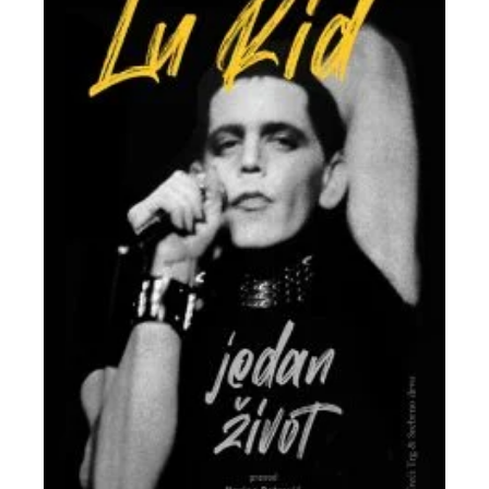
All
NOVOSTI
Star
GIFT
tt
Buka&Bes
SHOP
NORD
O
Sredozemlje
NAMA
Papirna
pozornica
KNJIŽARA
A5
TREĆE
Hommage
12/19