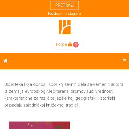
PRETRAŽI
Meni
Knjige
Autori
Kreativna
Facebook
Instagram
Evropa
POČETNA
Proza
Domaći
ReX
FESTIVAL
korpa
0
autori
Poezija
Weda
Strani
Drama
KNJIGE
autori
Esej
AUTORI
Prevodioci
Biografije
Biblioteka koja donosi izbor književnih dela savremenih autora
iz zemalja evropskog Mediterana, promovišući vrednosti
EUPL
Učesnici
Biblioteke
karakteristične za različite jezike koji geografski i istorijski
pripadaju zajedničkoj književnoj tradiciji.
festivala
Sa
KREATIVNA
Trećeg
EVROPA
Trga