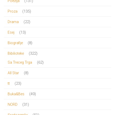
131
131
Poezija
proizvod
135
135
Proza
proizvoda
22
22
Drama
proizvoda
13
13
Esej
proizvoda
8
8
Biografije
proizvoda
322
322
Bibilioteke
proizvoda
62
62
Sa Treceg Trga
proizvoda
8
8
All Star
proizvoda
23
23
tt
proizvoda
49
49
Buka&Bes
proizvoda
31
31
NORD
proizvod
51
51
Sredozemlje