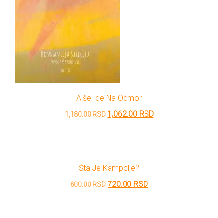
Aiše Ide Na Odmor
Originalna
Trenutna
1,062.00
RSD
1,180.00
RSD
cena
cena
je
je:
bila:
1,062.00 RSD.
Šta Je Kampolje?
1,180.00 RSD.
Originalna
Trenutna
720.00
RSD
800.00
RSD
cena
cena
je
je: