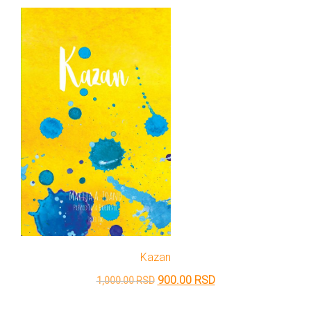
bila:
720.00 RSD.
800.00 RSD.
Kazan
Originalna
Trenutna
900.00
RSD
1,000.00
RSD
cena
cena