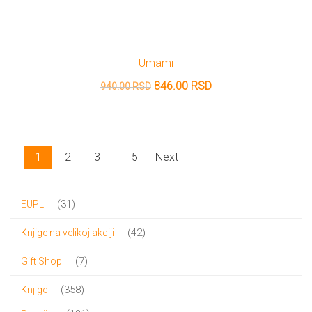
cena
cena
je
je:
bila:
900.00 RSD.
Umami
1,000.00 RSD.
Originalna
Trenutna
846.00
RSD
940.00
RSD
cena
cena
je
je:
bila:
846.00 RSD.
...
1
2
3
5
Next
940.00 RSD.
31
31
EUPL
proizvod
42
42
Knjige na velikoj akciji
proizvoda
7
7
Gift Shop
proizvoda
358
358
Knjige
proizvoda