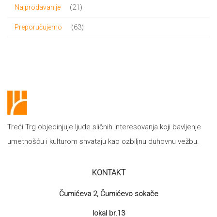
proizvoda
21
21
Najprodavanije
proizvod
63
63
Preporučujemo
proizvoda
Treći Trg objedinjuje ljude sličnih interesovanja koji bavljenje
umetnošću i kulturom shvataju kao ozbiljnu duhovnu vežbu.
KONTAKT
Čumićeva 2, Čumićevo sokače
lokal br.13