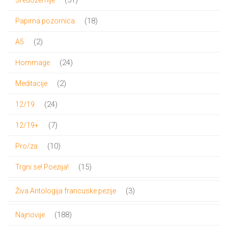
proizvod
18
18
Papirna pozornica
proizvoda
2
2
A5
proizvoda
24
24
Hommage
proizvoda
2
2
Meditacije
proizvoda
24
24
12/19
proizvoda
7
7
12/19+
proizvoda
10
10
Pro/za
proizvoda
15
15
Trgni se! Poezija!
proizvoda
3
3
Živa Antologija francuske pezije
proizvoda
188
188
Najnovije