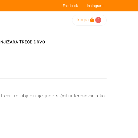
Facebook
Instagram
korpa
0
KNJIŽARA TREĆE DRVO
reći Trg objedinjuje ljude sličnih interesovanja koji