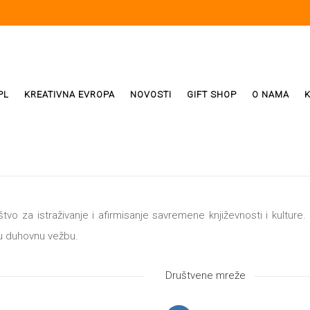
PL
KREATIVNA EVROPA
NOVOSTI
GIFT SHOP
O NAMA
i
ReX
Weda
vo za istraživanje i afirmisanje savremene književnosti i kulture. T
nu duhovnu vežbu.
ivala
Društvene mreže