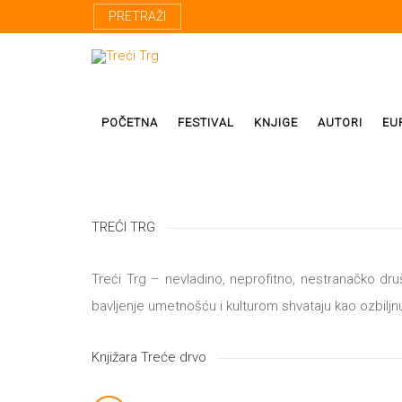
PRETRAŽI
POČETNA
FESTIVAL
KNJIGE
AUTORI
EU
Proza
Domaći autor
TREĆI TRG
Poezija
Strani autori
Treći Trg – nevladino, neprofitno, nestranačko društ
Drama
Prevodioci
bavljenje umetnošću i kulturom shvataju kao ozbilj
Esej
Učesnici fest
Biografije
Knjižara Treće drvo
Biblioteke