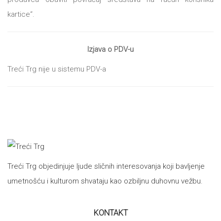
kartice“.
Izjava o PDV-u
Treći Trg nije u sistemu PDV-a
Treći Trg objedinjuje ljude sličnih interesovanja koji bavljenje
umetnošću i kulturom shvataju kao ozbiljnu duhovnu vežbu.
KONTAKT