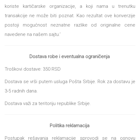
koriste kartičarske organizacije, a koji nama u trenutku
transakcije ne može biti poznat. Kao rezultat ove konverzije
postoji mogućnost neznatne razlike od originalne cene
navedene na našem sajtu.’
Dostava robe i eventualna ograničenja
Troškovi dostave: 350 RSD
Dostava se vrši putem usluga Pošta Srbije. Rok za dostavu je
3-5 radnih dana.
Dostava važi za teritoriju republike Srbije.
Politika reklamacija
Postupak rešavanja reklamacije sprovodi se na osnovu