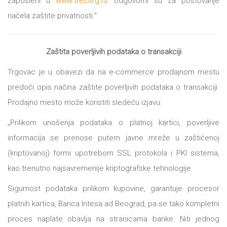
zaposleni u
www.trecitrg.rs
odgovorni su za poštovanje
načela zaštite privatnosti.“
Zaštita poverljivih podataka o transakciji
Trgovac je u obavezi da na e-commerce prodajnom mestu
predoči opis načina zaštite poverljivih podataka o transakciji.
Prodajno mesto može koristiti sledeću izjavu:
„Prilikom unošenja podataka o platnoj kartici, poverljive
informacija se prenose putem javne mreže u zaštićenoj
(kriptovanoj) formi upotrebom SSL protokola i PKI sistema,
kao trenutno najsavremenije kriptografske tehnologije.
Sigurnost podataka prilikom kupovine, garantuje procesor
platnih kartica, Banca Intesa ad Beograd, pa se tako kompletni
proces naplate obavlja na stranicama banke. Niti jednog