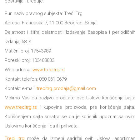
postavlja i uređuje:
All
Pun naziv pravnog subjekta: Treći Trg
NOVOSTI
Adresa: Francuska 7, 11 000 Beograd, Srbija
Star
Delatnost i šifra delatnosti: Izdavanje časopisa i periodičnih
GIFT
tt
izdanja, 5814
Buka&Bes
Matični broj: 17543989
SHOP
Poreski broj: 103408833
NORD
O
Web adresa:
www.trecitrg.rs
Sredozemlje
Kontakt telefon: 060 061 0679
NAMA
Papirna
Kontakt e-mail:
trecitrg.prodaja@gmail.com
Molimo Vas da pažljivo pročitate ove Uslove korišćenja sajta
pozornica
KNJIŽARA
www.trecitrg.rs
i kupovine proizvoda, pre korišćenja sajta.
A5
Korišćenjem sajta smatra se da je korisnik upoznat sa ovim
TREĆE
Hommage
Uslovima koriščenja i da ih prihvata.
12/19
Treci trg
može da izmeni sadržaj ovih Uslova, asortiman