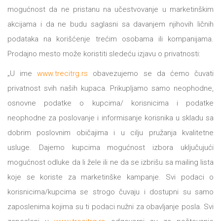
mogućnost da ne pristanu na učestvovanje u marketinškim
akcijama i da ne budu saglasni sa davanjem njihovih ličnih
podataka na korišćenje trećim osobama ili kompanijama.
Prodajno mesto može koristiti sledeću izjavu o privatnosti:
„U ime
www.trecitrg.rs
obavezujemo se da ćemo čuvati
privatnost svih naših kupaca. Prikupljamo samo neophodne,
osnovne podatke o kupcima/ korisnicima i podatke
neophodne za poslovanje i informisanje korisnika u skladu sa
dobrim poslovnim običajima i u cilju pružanja kvalitetne
usluge. Dajemo kupcima mogućnost izbora uključujući
mogućnost odluke da li žele ili ne da se izbrišu sa mailing lista
koje se koriste za marketinške kampanje. Svi podaci o
korisnicima/kupcima se strogo čuvaju i dostupni su samo
zaposlenima kojima su ti podaci nužni za obavljanje posla. Svi