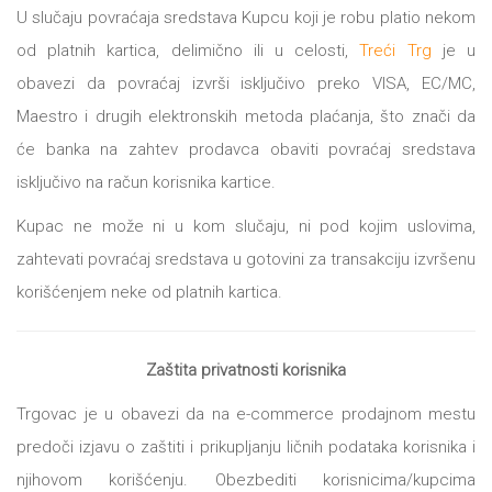
U slučaju povraćaja sredstava Kupcu koji je robu platio nekom
od platnih kartica, delimično ili u celosti,
Treći Trg
je u
obavezi da povraćaj izvrši isključivo preko VISA, EC/MC,
Maestro i drugih elektronskih metoda plaćanja, što znači da
će banka na zahtev prodavca obaviti povraćaj sredstava
isključivo na račun korisnika kartice.
Kupac ne može ni u kom slučaju, ni pod kojim uslovima,
zahtevati povraćaj sredstava u gotovini za transakciju izvršenu
korišćenjem neke od platnih kartica.
Zaštita privatnosti korisnika
Trgovac je u obavezi da na e-commerce prodajnom mestu
predoči izjavu o zaštiti i prikupljanju ličnih podataka korisnika i
njihovom korišćenju. Obezbediti korisnicima/kupcima