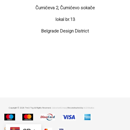
Čumićeva 2, Čumićevo sokače
lokal br.13
Belgrade Design District
Copyright © 2026 Treći Trg All Rights Reserved.
Uslovi korišćenja
| Reconstructed by
ACDStudios