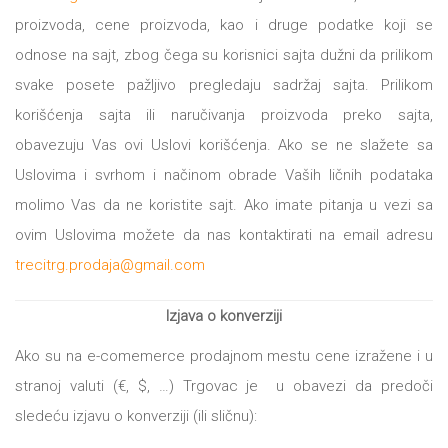
DRVO
proizvoda, cene proizvoda, kao i druge podatke koji se
12/19+
odnose na sajt, zbog čega su korisnici sajta dužni da prilikom
Portreti
svake posete pažljivo pregledaju sadržaj sajta. Prilikom
Pro/za
korišćenja sajta ili naručivanja proizvoda preko sajta,
obavezuju Vas ovi Uslovi korišćenja. Ako se ne slažete sa
Trgni
Uslovima i svrhom i načinom obrade Vaših ličnih podataka
se!
molimo Vas da ne koristite sajt. Ako imate pitanja u vezi sa
Poezija!
ovim Uslovima možete da nas kontaktirati na email adresu
trecitrg.prodaja@gmail.com
Izjava o konverziji
Ako su na e-comemerce prodajnom mestu cene izražene i u
stranoj valuti (€, $, …) Trgovac je u obavezi da predoči
sledeću izjavu o konverziji (ili sličnu):