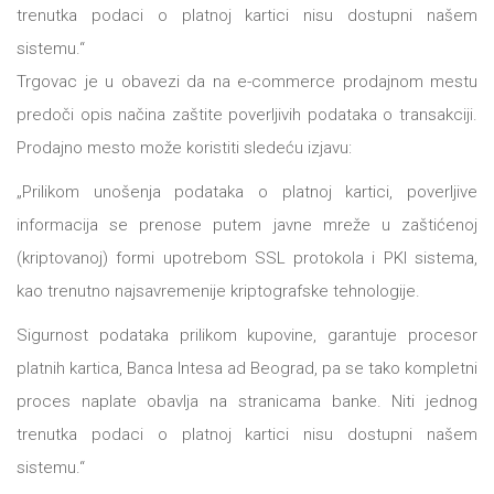
trenutka podaci o platnoj kartici nisu dostupni našem
sistemu.“
Trgovac je u obavezi da na e-commerce prodajnom mestu
predoči opis načina zaštite poverljivih podataka o transakciji.
Prodajno mesto može koristiti sledeću izjavu:
„Prilikom unošenja podataka o platnoj kartici, poverljive
informacija se prenose putem javne mreže u zaštićenoj
(kriptovanoj) formi upotrebom SSL protokola i PKI sistema,
kao trenutno najsavremenije kriptografske tehnologije.
Sigurnost podataka prilikom kupovine, garantuje procesor
platnih kartica, Banca Intesa ad Beograd, pa se tako kompletni
proces naplate obavlja na stranicama banke. Niti jednog
trenutka podaci o platnoj kartici nisu dostupni našem
sistemu.“