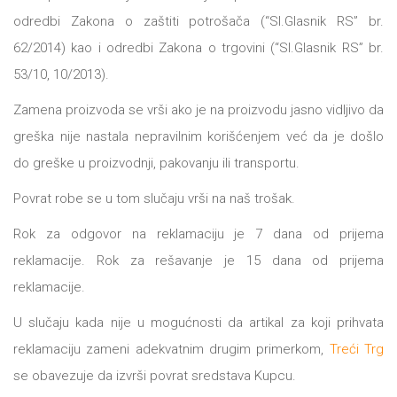
odredbi Zakona o zaštiti potrošača (“Sl.Glasnik RS” br.
62/2014) kao i odredbi Zakona o trgovini (“Sl.Glasnik RS” br.
53/10, 10/2013).
Zamena proizvoda se vrši ako je na proizvodu jasno vidljivo da
greška nije nastala nepravilnim korišćenjem već da je došlo
do greške u proizvodnji, pakovanju ili transportu.
Povrat robe se u tom slučaju vrši na naš trošak.
Rok za odgovor na reklamaciju je 7 dana od prijema
reklamacije. Rok za rešavanje je 15 dana od prijema
reklamacije.
U slučaju kada nije u mogućnosti da artikal za koji prihvata
reklamaciju zameni adekvatnim drugim primerkom,
Treći Trg
se obavezuje da izvrši povrat sredstava Kupcu.