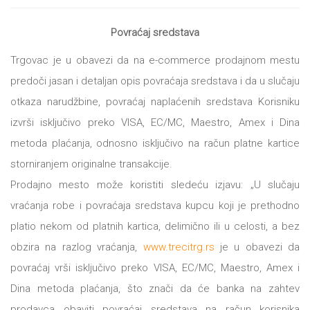
Povraćaj sredstava
Trgovac je u obavezi da na e-commerce prodajnom mestu
predoči jasan i detaljan opis povraćaja sredstava i da u slučaju
otkaza narudžbine, povraćaj naplaćenih sredstava Korisniku
izvrši isključivo preko VISA, EC/MC, Maestro, Amex i Dina
metoda plaćanja, odnosno isključivo na račun platne kartice
storniranjem originalne transakcije.
Prodajno mesto može koristiti sledeću izjavu: „U slučaju
vraćanja robe i povraćaja sredstava kupcu koji je prethodno
platio nekom od platnih kartica, delimično ili u celosti, a bez
obzira na razlog vraćanja,
www.trecitrg.rs
je u obavezi da
povraćaj vrši isključivo preko VISA, EC/MC, Maestro, Amex i
Dina metoda plaćanja, što znači da će banka na zahtev
prodavca obaviti povraćaj sredstava na račun korisnika