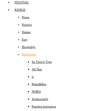
FESTIVAL
KNJIGE
Proza
Poezija
Drama
Esej
Biografije
Biblioteke
Sa Trećeg Trga
All Star
tt
Buka&Bes
NORD
Sredozemlje
Papirna pozornica