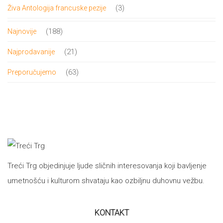
3
3
Živa Antologija francuske pezije
proizvoda
188
188
Najnovije
proizvoda
21
21
Najprodavanije
proizvod
63
63
Preporučujemo
proizvoda
Treći Trg objedinjuje ljude sličnih interesovanja koji bavljenje
umetnošću i kulturom shvataju kao ozbiljnu duhovnu vežbu.
KONTAKT