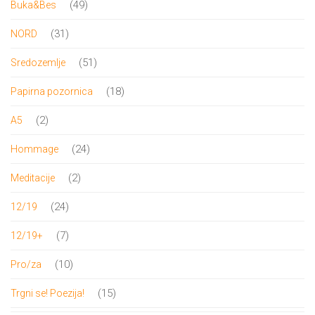
49
49
Buka&Bes
proizvoda
31
31
NORD
proizvod
51
51
Sredozemlje
proizvod
18
18
Papirna pozornica
proizvoda
2
2
A5
proizvoda
24
24
Hommage
proizvoda
2
2
Meditacije
proizvoda
24
24
12/19
proizvoda
7
7
12/19+
proizvoda
10
10
Pro/za
proizvoda
15
15
Trgni se! Poezija!
proizvoda