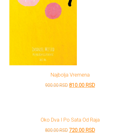
Najbolja Vremena
Originalna
Trenutna
810.00
RSD
900.00
RSD
cena
cena
je
je:
bila:
810.00 RSD.
Oko Dva I Po Sata Od Raja
900.00 RSD.
Originalna
Trenutna
720.00
RSD
800.00
RSD
cena
cena