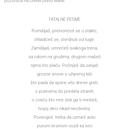
pozorišta na Univerzitetu Malte.
DRVO
Pro/za
Trgni
FATALNE PESME
se!
Pomišljaš, pretvorićeš se u staklo,
Poezija!
ohladićeš se, stvrdnuti od tuge.
Zamišljaš, umrećeš svakoga trena,
sa rukom na grudima, drugom mašeš
njima što plaču. Počinješ da sanjaš
grozne snove o užarenoj kiši
što pada da spere vrlo drevni greh;
o putevima do predela stranih;
o cveću što mre dok ga ti mirišeš;
tvojoj deci nikad neoživeloj.
Poveruješ: treba da uzmeš auto
punom brzinom voziš ka ivici