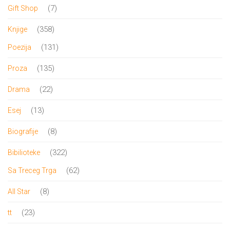
proizvoda
7
7
Gift Shop
proizvoda
358
358
Knjige
proizvoda
131
131
Poezija
proizvod
135
135
Proza
proizvoda
22
22
Drama
proizvoda
13
13
Esej
proizvoda
8
8
Biografije
proizvoda
322
322
Bibilioteke
proizvoda
62
62
Sa Treceg Trga
proizvoda
8
8
All Star
proizvoda
23
23
tt
proizvoda