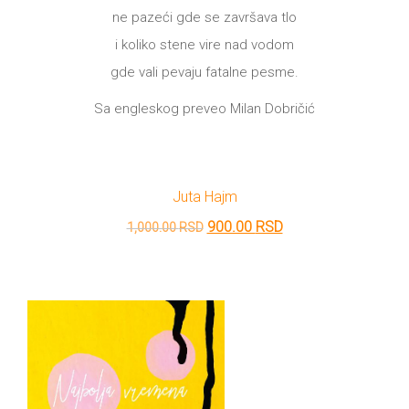
ne pazeći gde se završava tlo
i koliko stene vire nad vodom
gde vali pevaju fatalne pesme.
Sa engleskog preveo Milan Dobričić
Juta Hajm
Originalna
Trenutna
900.00
RSD
1,000.00
RSD
cena
cena
je
je:
bila:
900.00 RSD.
1,000.00 RSD.