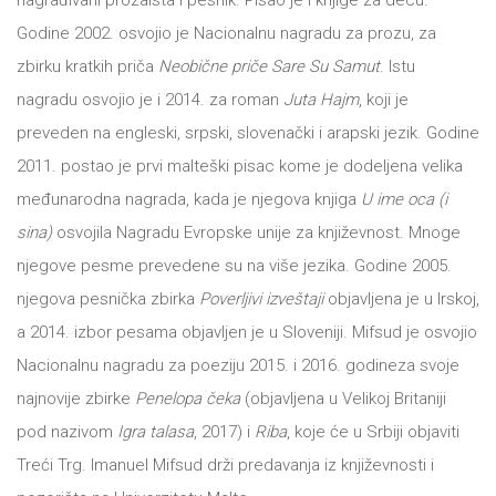
nagrađivani prozaista i pesnik. Pisao je i knjige za decu.
tt
Godine 2002. osvojio je Nacionalnu nagradu za prozu, za
NOVOSTI
Buka&Bes
zbirku kratkih priča
Neobične priče Sare Su Samut
. Istu
nagradu osvojio je i 2014. za roman
Juta Hajm
, koji je
NORD
GIFT
preveden na engleski, srpski, slovenački i arapski jezik. Godine
Sredozemlje
2011. postao je prvi malteški pisac kome je dodeljena velika
SHOP
Papirna
međunarodna nagrada, kada je njegova knjiga
U ime oca (i
sina)
osvojila Nagradu Evropske unije za književnost. Mnoge
pozornica
O
njegove pesme prevedene su na više jezika. Godine 2005.
A5
njegova pesnička zbirka
Poverljivi izveštaji
objavljena je u Irskoj,
NAMA
Hommage
a 2014. izbor pesama objavljen je u Sloveniji. Mifsud je osvojio
Nacionalnu nagradu za poeziju 2015. i 2016. godineza svoje
12/19
KNJIŽARA
najnovije zbirke
Penelopa čeka
(objavljena u Velikoj Britaniji
12/19+
pod nazivom
Igra talasa
, 2017) i
Riba
, koje će u Srbiji objaviti
TREĆE
Portreti
Treći Trg. Imanuel Mifsud drži predavanja iz književnosti i