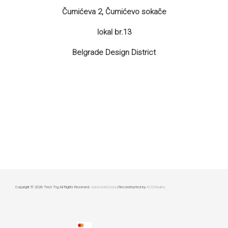
Čumićeva 2, Čumićevo sokače
lokal br.13
Belgrade Design District
Copyright © 2026 Treći Trg All Rights Reserved.
Uslovi korišćenja
| Reconstructed by
ACDStudios