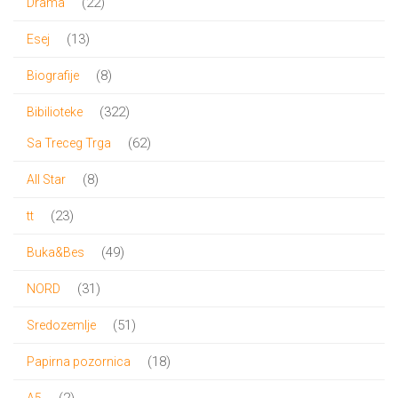
22
22
Drama
proizvoda
13
13
Esej
proizvoda
8
8
Biografije
proizvoda
322
322
Bibilioteke
proizvoda
62
62
Sa Treceg Trga
proizvoda
8
8
All Star
proizvoda
23
23
tt
proizvoda
49
49
Buka&Bes
proizvoda
31
31
NORD
proizvod
51
51
Sredozemlje
proizvod
18
18
Papirna pozornica
proizvoda
2