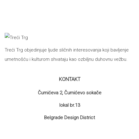
proizvoda
Treći Trg objedinjuje ljude sličnih interesovanja koji bavljenje
umetnošću i kulturom shvataju kao ozbiljnu duhovnu vežbu.
KONTAKT
Čumićeva 2, Čumićevo sokače
lokal br.13
Belgrade Design District