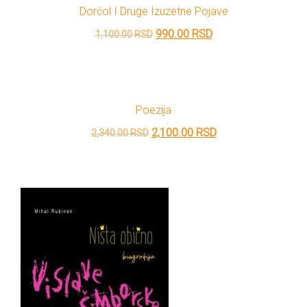
DRVO
Dorćol I Druge Izuzetne Pojave
1,310.00 RSD.
12/19+
Originalna
Trenutna
990.00
RSD
1,100.00
RSD
Portreti
cena
cena
je
je:
Pro/za
bila:
990.00 RSD.
Trgni
Poezija
1,100.00 RSD.
Originalna
Trenutna
se!
2,100.00
RSD
2,340.00
RSD
cena
cena
Poezija!
je
je:
bila:
2,100.00 RSD.
2,340.00 RSD.