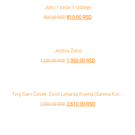
bila:
720.00 RSD.
Jutro I Veče II Izdanje
800.00 RSD.
Originalna
Trenutna
810.00
RSD
900.00
RSD
cena
cena
je
je:
bila:
810.00 RSD.
Jestiva Žena
900.00 RSD.
Originalna
Trenutna
1,350.00
RSD
1,500.00
RSD
cena
cena
je
je:
bila:
1,350.00 RSD.
Tvoj Sam Čovek: Život Lenarda Koena (šarena Korica)
1,500.00 RSD.
Originalna
Trenutna
2,610.00
RSD
2,900.00
RSD
cena
cena
je
je:
bila:
2,610.00 RSD.