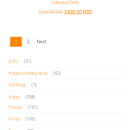
Sabrana Dela
2,900.00 RSD.
Originalna
Trenutna
2,632.50
RSD
2,925.00
RSD
cena
cena
je
je:
bila:
2,632.50 RSD.
1
2
Next
2,925.00 RSD.
31
31
EUPL
proizvod
42
42
Knjige na velikoj akciji
proizvoda
7
7
Gift Shop
proizvoda
358
358
Knjige
proizvoda
131
131
Poezija
proizvod
135
135
Proza
proizvoda