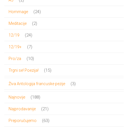
2
A5
proizvoda
24
24
Hommage
proizvoda
2
2
Meditacije
proizvoda
24
24
12/19
proizvoda
7
7
12/19+
proizvoda
10
10
Pro/za
proizvoda
15
15
Trgni se! Poezija!
proizvoda
3
3
Živa Antologija francuske pezije
proizvoda
188
188
Najnovije
proizvoda
21
21
Najprodavanije
proizvod
63
63
Preporučujemo