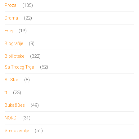
proizvod
135
135
Proza
proizvoda
22
22
Drama
proizvoda
13
13
Esej
proizvoda
8
8
Biografije
proizvoda
322
322
Bibilioteke
proizvoda
62
62
Sa Treceg Trga
proizvoda
8
8
All Star
proizvoda
23
23
tt
proizvoda
49
49
Buka&Bes
proizvoda
31
31
NORD
proizvod
51
51
Sredozemlje