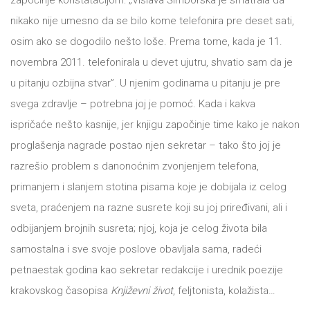
započinje konstatacijom: „Vislava Šimborska je smatrala da
tt
nikako nije umesno da se bilo kome telefonira pre deset sati,
NOVOSTI
Buka&Bes
osim ako se dogodilo nešto loše. Prema tome, kada je 11.
novembra 2011. telefonirala u devet ujutru, shvatio sam da je
NORD
GIFT
u pitanju ozbijna stvar”. U njenim godinama u pitanju je pre
Sredozemlje
svega zdravlje – potrebna joj je pomoć. Kada i kakva
SHOP
Papirna
ispričaće nešto kasnije, jer knjigu započinje time kako je nakon
proglašenja nagrade postao njen sekretar – tako što joj je
pozornica
O
razrešio problem s danonoćnim zvonjenjem telefona,
A5
primanjem i slanjem stotina pisama koje je dobijala iz celog
NAMA
Hommage
sveta, praćenjem na razne susrete koji su joj priređivani, ali i
odbijanjem brojnih susreta; njoj, koja je celog života bila
12/19
KNJIŽARA
samostalna i sve svoje poslove obavljala sama, radeći
12/19+
petnaestak godina kao sekretar redakcije i urednik poezije
TREĆE
Portreti
krakovskog časopisa
Književni život
, feljtonista, kolažista…