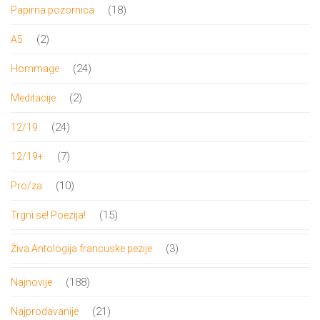
proizvod
18
18
Papirna pozornica
proizvoda
2
2
A5
proizvoda
24
24
Hommage
proizvoda
2
2
Meditacije
proizvoda
24
24
12/19
proizvoda
7
7
12/19+
proizvoda
10
10
Pro/za
proizvoda
15
15
Trgni se! Poezija!
proizvoda
3
3
Živa Antologija francuske pezije
proizvoda
188
188
Najnovije
proizvoda
21
21
Najprodavanije