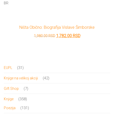
DRVO
Pro/za
BR
Trgni
se!
Ništa Obično: Biografija Vislave Šimborske
Poezija!
Originalna
Trenutna
1,782.00
RSD
1,980.00
RSD
cena
cena
je
je:
bila:
1,782.00 RSD.
1,980.00 RSD.
31
31
EUPL
proizvod
42
42
Knjige na velikoj akciji
proizvoda
7
7
Gift Shop
proizvoda
358
358
Knjige
proizvoda
131
131
Poezija