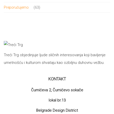
proizvod
63
63
Preporučujemo
proizvoda
Treći Trg objedinjuje ljude sličnih interesovanja koji bavljenje
umetnošću i kulturom shvataju kao ozbiljnu duhovnu vežbu.
KONTAKT
Čumićeva 2, Čumićevo sokače
lokal br.13
Belgrade Design District