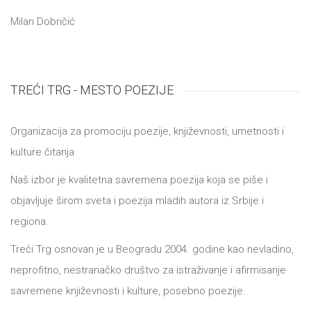
DRVO
Milаn Dobričić
12/19+
Portreti
Pro/za
TREĆI TRG - MESTO POEZIJE
Trgni
Organizacija za promociju poezije, književnosti, umetnosti i
se!
kulture čitanja
Poezija!
Naš izbor je kvalitetna savremena poezija koja se piše i
objavljuje širom sveta i poezija mladih autora iz Srbije i
regiona.
Treći Trg osnovan je u Beogradu 2004. godine kao nevladino,
neprofitno, nestranačko društvo za istraživanje i afirmisanje
savremene književnosti i kulture, posebno poezije.