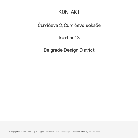
KONTAKT
Čumićeva 2, Čumićevo sokače
lokal br.13
Belgrade Design District
Copyright © 2026 Treći Trg All Rights Reserved.
Uslovi korišćenja
| Reconstructed by
ACDStudios