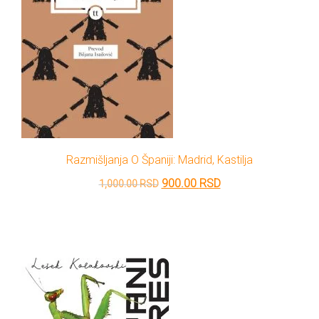
Razmišljanja O Španiji: Madrid, Kastilja
Originalna
Trenutna
900.00
RSD
1,000.00
RSD
cena
cena
je
je:
bila:
900.00 RSD.
1,000.00 RSD.