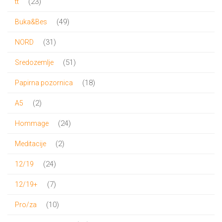
23
23
tt
proizvoda
49
49
Buka&Bes
proizvoda
31
31
NORD
proizvod
51
51
Sredozemlje
proizvod
18
18
Papirna pozornica
proizvoda
2
2
A5
proizvoda
24
24
Hommage
proizvoda
2
2
Meditacije
proizvoda
24
24
12/19
proizvoda
7
7
12/19+
proizvoda
10
10
Pro/za
proizvoda