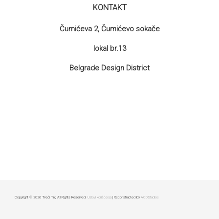
KONTAKT
Čumićeva 2, Čumićevo sokače
lokal br.13
Belgrade Design District
Copyright © 2026 Treći Trg All Rights Reserved.
Uslovi korišćenja
| Reconstructed by
ACDStudios