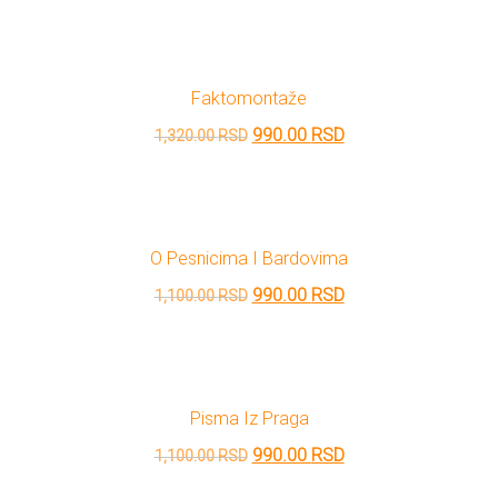
cena
cena
je
je:
bila:
900.00 RSD.
Faktomontaže
1,000.00 RSD.
Originalna
Trenutna
990.00
RSD
1,320.00
RSD
cena
cena
je
je:
bila:
990.00 RSD.
O Pesnicima I Bardovima
1,320.00 RSD.
Originalna
Trenutna
990.00
RSD
1,100.00
RSD
cena
cena
je
je:
bila:
990.00 RSD.
Pisma Iz Praga
1,100.00 RSD.
Originalna
Trenutna
990.00
RSD
1,100.00
RSD
cena
cena