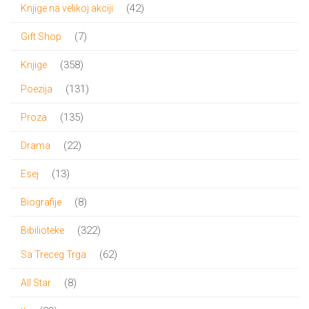
proizvod
42
42
Knjige na velikoj akciji
proizvoda
7
7
Gift Shop
proizvoda
358
358
Knjige
proizvoda
131
131
Poezija
proizvod
135
135
Proza
proizvoda
22
22
Drama
proizvoda
13
13
Esej
proizvoda
8
8
Biografije
proizvoda
322
322
Bibilioteke
proizvoda
62
62
Sa Treceg Trga
proizvoda
8
8
All Star
proizvoda