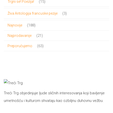
15
15
Trgni se! Poezija!
proizvoda
3
3
Živa Antologija francuske pezije
proizvoda
188
188
Najnovije
proizvoda
21
21
Najprodavanije
proizvod
63
63
Preporučujemo
proizvoda
Treći Trg objedinjuje ljude sličnih interesovanja koji bavljenje
umetnošću i kulturom shvataju kao ozbiljnu duhovnu vežbu.