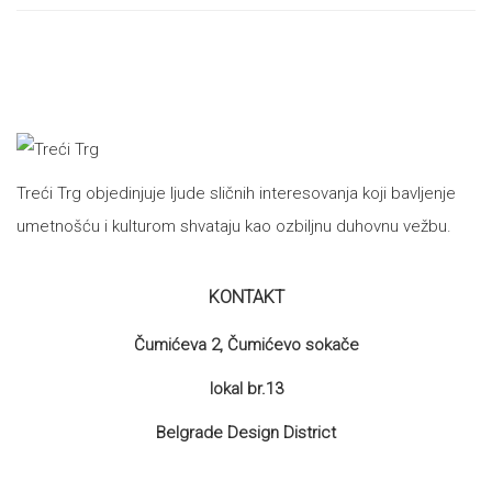
proizvoda
Treći Trg objedinjuje ljude sličnih interesovanja koji bavljenje
umetnošću i kulturom shvataju kao ozbiljnu duhovnu vežbu.
KONTAKT
Čumićeva 2, Čumićevo sokače
lokal br.13
Belgrade Design District