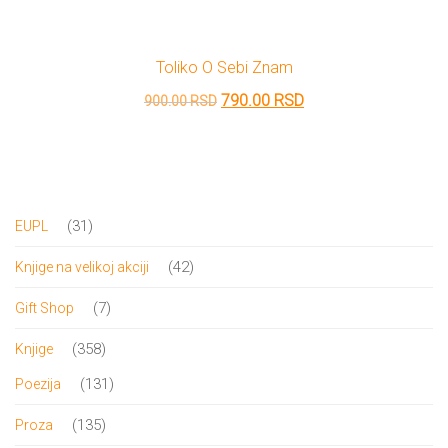
je
je:
bila:
850.00 RSD.
Toliko O Sebi Znam
1,000.00 RSD.
Originalna
Trenutna
790.00
RSD
900.00
RSD
cena
cena
je
je:
bila:
790.00 RSD.
900.00 RSD.
31
31
EUPL
proizvod
42
42
Knjige na velikoj akciji
proizvoda
7
7
Gift Shop
proizvoda
358
358
Knjige
proizvoda
131
131
Poezija
proizvod
135
135
Proza