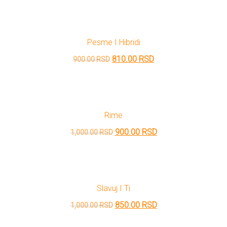
cena
cena
je
je:
bila:
1,125.00 RSD.
Pesme I Hibridi
1,250.00 RSD.
Originalna
Trenutna
810.00
RSD
900.00
RSD
cena
cena
je
je:
bila:
810.00 RSD.
Rime
900.00 RSD.
Originalna
Trenutna
900.00
RSD
1,000.00
RSD
cena
cena
je
je:
bila:
900.00 RSD.
Slavuj I Ti
1,000.00 RSD.
Originalna
Trenutna
850.00
RSD
1,000.00
RSD
cena
cena