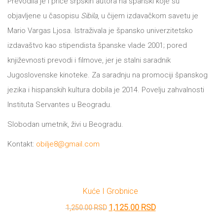
Prevodila je i priče srpskih autora na španski koje su
DRVO
objavljene u časopisu
Sibila
, u čijem izdavačkom savetu je
12/19+
Mario Vargas Ljosa. Istraživala je špansko univerzitetsko
Portreti
izdavaštvo kao stipendista španske vlade 2001; pored
Pro/za
književnosti prevodi i filmove, jer je stalni saradnik
Jugoslovenske kinoteke. Za saradnju na promociji španskog
Trgni
jezika i hispanskih kultura dobila je 2014. Povelju zahvalnosti
se!
Instituta Servantes u Beogradu.
Poezija!
Slobodan umetnik, živi u Beogradu.
Kontakt:
obilje8@gmail.com
Kuće I Grobnice
Originalna
Trenutna
1,125.00
RSD
1,250.00
RSD