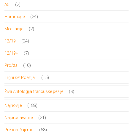
proizvoda
2
2
A5
proizvoda
24
24
Hommage
proizvoda
2
2
Meditacije
proizvoda
24
24
12/19
proizvoda
7
7
12/19+
proizvoda
10
10
Pro/za
proizvoda
15
15
Trgni se! Poezija!
proizvoda
3
3
Živa Antologija francuske pezije
proizvoda
188
188
Najnovije
proizvoda
21
21
Najprodavanije
proizvod
63
63
Preporučujemo