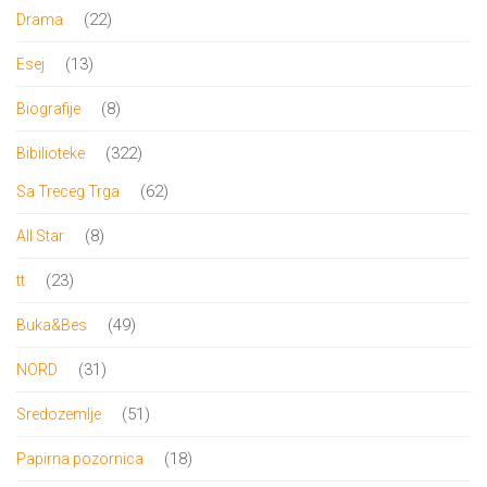
proizvoda
22
22
Drama
proizvoda
13
13
Esej
proizvoda
8
8
Biografije
proizvoda
322
322
Bibilioteke
proizvoda
62
62
Sa Treceg Trga
proizvoda
8
8
All Star
proizvoda
23
23
tt
proizvoda
49
49
Buka&Bes
proizvoda
31
31
NORD
proizvod
51
51
Sredozemlje
proizvod
18
18
Papirna pozornica