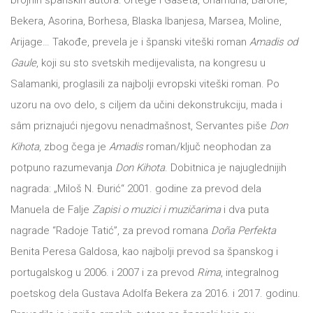
brojnih španskih autora: Ortege i Gaseta, Unamuna, Barohe,
Bekera, Asorina, Borhesa, Blaska Ibanjesa, Marsea, Moline,
All
NOVOSTI
Arijage… Takođe, prevela je i španski viteški roman
Amadis od
Star
Gaule
, koji su sto svetskih medijevalista, na kongresu u
GIFT
Salamanki, proglasili za najbolji evropski viteški roman. Po
tt
uzoru na ovo delo, s ciljem da učini dekonstrukciju, mada i
Buka&Bes
SHOP
sâm priznajući njegovu nenadmašnost, Servantes piše
Don
NORD
Kihota
, zbog čega je
Amadis
roman/ključ neophodan za
O
potpuno razumevanja
Don Kihota
. Dobitnica je najuglednijih
Sredozemlje
nagrada: „Miloš N. Đurić“ 2001. godine za prevod dela
NAMA
Papirna
Manuela de Falje
Zapisi o muzici i muzičarima
i dva puta
pozornica
nagrade “Radoje Tatić”, za prevod romana
Doña Perfekta
KNJIŽARA
Benita Peresa Galdosa, kao najbolji prevod sa španskog i
A5
portugalskog u 2006. i 2007 i za prevod
Rima
, integralnog
TREĆE
Hommage
poetskog dela Gustava Adolfa Bekera za 2016. i 2017. godinu.
12/19