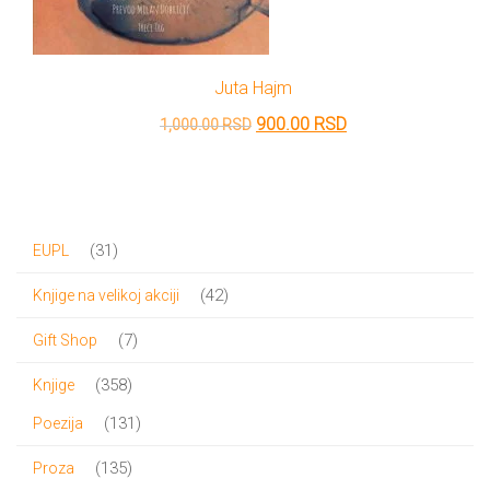
Juta Hajm
Originalna
Trenutna
900.00
RSD
1,000.00
RSD
cena
cena
je
je:
bila:
900.00 RSD.
31
31
EUPL
1,000.00 RSD.
proizvod
42
42
Knjige na velikoj akciji
proizvoda
7
7
Gift Shop
proizvoda
358
358
Knjige
proizvoda
131
131
Poezija
proizvod
135
135
Proza