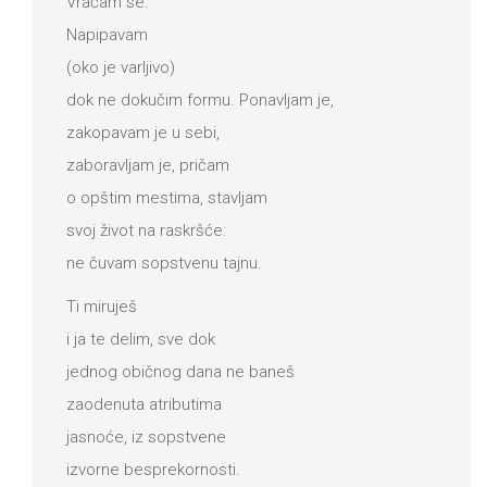
Vraćam se.
Napipavam
(oko je varljivo)
dok ne dokučim formu. Ponavljam je,
zakopavam je u sebi,
zaboravljam je, pričam
o opštim mestima, stavljam
svoj život na raskršće:
ne čuvam sopstvenu tajnu.
Ti miruješ
i ja te delim, sve dok
jednog običnog dana ne baneš
zaodenuta atributima
jasnoće, iz sopstvene
izvorne besprekornosti.