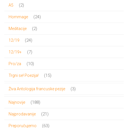
proizvoda
2
2
A5
proizvoda
24
24
Hommage
proizvoda
2
2
Meditacije
proizvoda
24
24
12/19
proizvoda
7
7
12/19+
proizvoda
10
10
Pro/za
proizvoda
15
15
Trgni se! Poezija!
proizvoda
3
3
Živa Antologija francuske pezije
proizvoda
188
188
Najnovije
proizvoda
21
21
Najprodavanije
proizvod
63
63
Preporučujemo