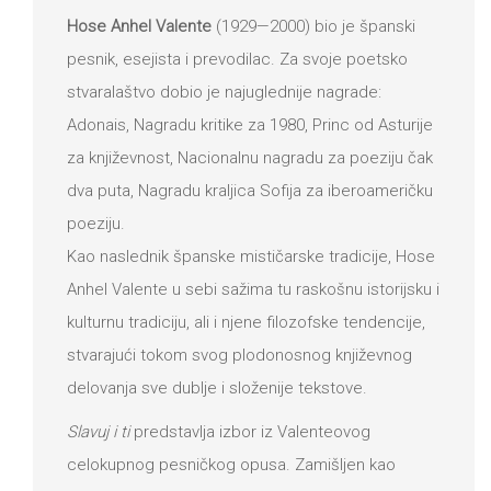
Hose Anhel Valente
(1929—2000) bio je španski
pesnik, esejista i prevodilac. Za svoje poetsko
stvaralaštvo dobio je najuglednije nagrade:
Adonais, Nagradu kritike za 1980, Princ od Asturije
za književnost, Nacionalnu nagradu za poeziju čak
dva puta, Nagradu kraljica Sofija za iberoameričku
poeziju.
Kao naslednik španske mističarske tradicije, Hose
Anhel Valente u sebi sažima tu raskošnu istorijsku i
kulturnu tradiciju, ali i njene filozofske tendencije,
stvarajući tokom svog plodonosnog književnog
delovanja sve dublje i složenije tekstove.
Slavuj i ti
predstavlja izbor iz Valenteovog
celokupnog pesničkog opusa. Zamišljen kao