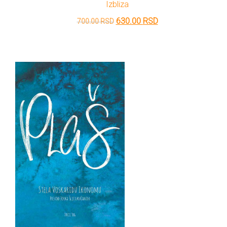
Izbliza
Originalna
Trenutna
630.00
RSD
700.00
RSD
cena
cena
je
je:
bila:
630.00 RSD.
700.00 RSD.