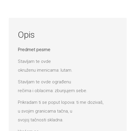
DRVO
12/19+
Portreti
Opis
Pro/za
Trgni
Predmet pesme
se!
Stavljam te ovde
Poezija!
okruženu imenicama: lutam.
Stavljam te ovde ograđenu
rečima i oblacima: zbunjujem sebe.
Prikradam ti se poput lopova: ti me dozivaš,
u svojim granicama tačna, u
svojoj tačnosti skladna.