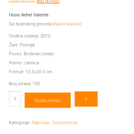
Originalna
Trenutna
1,000.00
RSD
850.00
RSD
cena
cena
All
je
je:
NOVOSTI
Hose Anhel Valente
bila:
850.00 RSD.
Sa španskog prevela
1,000.00 RSD.
Biljana Isailović
Star
GIFT
Godina izdanja: 2019.
tt
Žanr: Poezija
Buka&Bes
SHOP
Povez: Broširani (mek)
NORD
Pismo: Latinica
O
Format: 13.5×20.5 cm
Sredozemlje
Broj strana: 195
NAMA
Papirna
Slavuj
pozornica
Dodaj u korpu
KNJIŽARA
i
A5
ti
TREĆE
Hommage
količina
Kategorije:
Najnovije
,
Sredozemlje
12/19