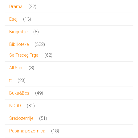
proizvoda
22
22
Drama
proizvoda
13
13
Esej
proizvoda
8
8
Biografije
proizvoda
322
322
Bibilioteke
proizvoda
62
62
Sa Treceg Trga
proizvoda
8
8
All Star
proizvoda
23
23
tt
proizvoda
49
49
Buka&Bes
proizvoda
31
31
NORD
proizvod
51
51
Sredozemlje
proizvod
18
18
Papirna pozornica