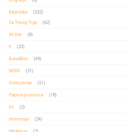
proizvoda
322
322
Bibilioteke
proizvoda
62
62
Sa Treceg Trga
proizvoda
8
8
All Star
proizvoda
23
23
tt
proizvoda
49
49
Buka&Bes
proizvoda
31
31
NORD
proizvod
51
51
Sredozemlje
proizvod
18
18
Papirna pozornica
proizvoda
2
2
A5
proizvoda
24
24
Hommage
proizvoda
2
2
Meditacije