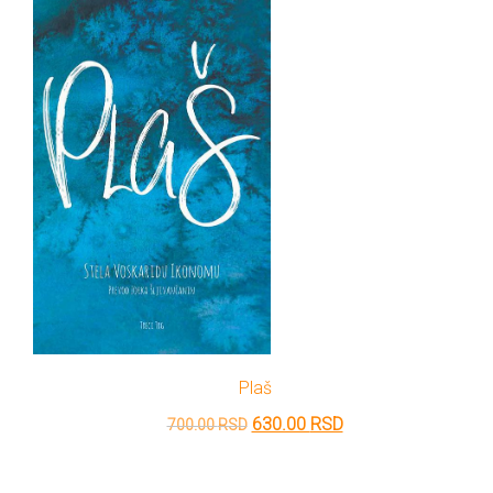
bila:
630.00 RSD.
700.00 RSD.
Plaš
Originalna
Trenutna
630.00
RSD
700.00
RSD
cena
cena
je
je: