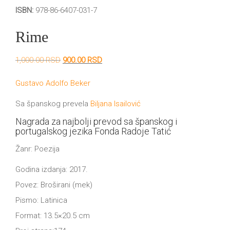
DRVO
ISBN:
978-86-6407-031-7
12/19+
Rime
Portreti
Pro/za
Originalna
Trenutna
1,000.00
RSD
900.00
RSD
cena
cena
Trgni
je
je:
Gustavo Adolfo Beker
bila:
900.00 RSD.
1,000.00 RSD.
se!
Sa španskog prevela
Biljana Isailović
Poezija!
Nagrada za najbolji prevod sa španskog i
portugalskog jezika Fonda Radoje Tatić
Žanr: Poezija
Godina izdanja: 2017.
Povez: Broširani (mek)
Pismo: Latinica
Format: 13.5×20.5 cm