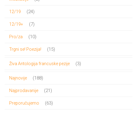
proizvoda
24
24
12/19
proizvoda
7
7
12/19+
proizvoda
10
10
Pro/za
proizvoda
15
15
Trgni se! Poezija!
proizvoda
3
3
Živa Antologija francuske pezije
proizvoda
188
188
Najnovije
proizvoda
21
21
Najprodavanije
proizvod
63
63
Preporučujemo
proizvoda