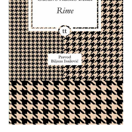
All
NOVOSTI
Star
GIFT
tt
Buka&Bes
SHOP
NORD
O
Sredozemlje
NAMA
Papirna
pozornica
KNJIŽARA
A5
TREĆE
Hommage
12/19