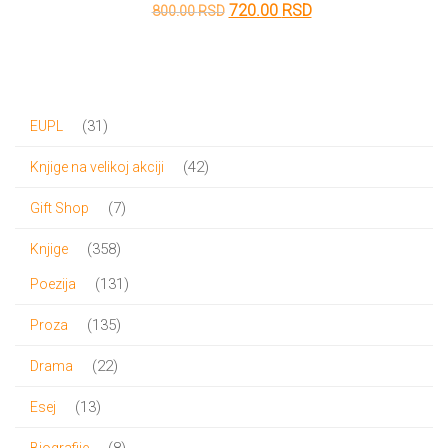
Originalna
Trenutna
720.00
RSD
800.00
RSD
cena
cena
je
je:
bila:
720.00 RSD.
31
31
EUPL
800.00 RSD.
proizvod
42
42
Knjige na velikoj akciji
proizvoda
7
7
Gift Shop
proizvoda
358
358
Knjige
proizvoda
131
131
Poezija
proizvod
135
135
Proza
proizvoda
22
22
Drama
proizvoda
13
13
Esej
proizvoda
8
8
Biografije