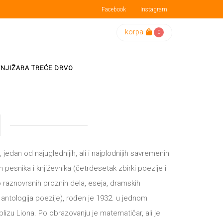
Facebook
Instagram
korpa
0
KNJIŽARA TREĆE DRVO
 jedan od najuglednijih, ali i najplodnijih savremenih
h pesnika i književnika (četrdesetak zbirki poezije i
ko raznovrsnih proznih dela, eseja, dramskih
 antologija poezije), rođen je 1932. u jednom
lizu Liona. Po obrazovanju je matematičar, ali je