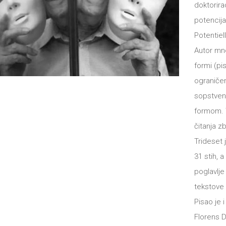
doktorira
potencija
Potentiell
Autor mn
formi (p
ograničen
sopstveni
formom. T
čitanja z
Trideset
31 stih, 
poglavlje
tekstove 
Pisao je 
Florens D