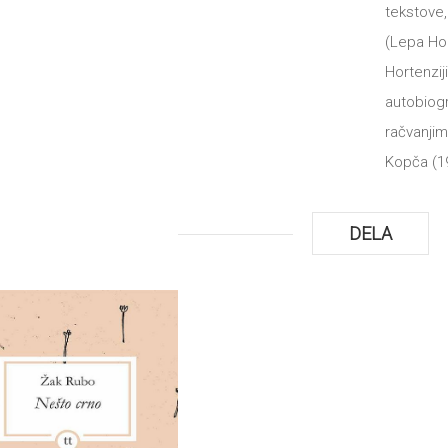
tekstove,
(Lepa Hor
Hortenziji
autobiogr
račvanjim
Kopča (1
DELA