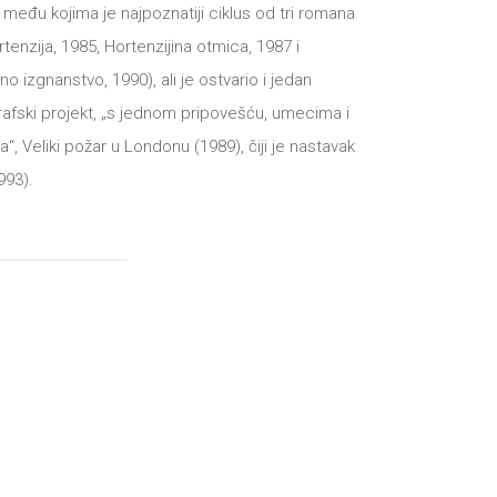
 među kojima je najpoznatiji ciklus od tri romana
tenzija, 1985, Hortenzijina otmica, 1987 i
no izgnanstvo, 1990), ali je ostvario i jedan
afski projekt, „s jednom pripovešću, umecima i
a“, Veliki požar u Londonu (1989), čiji je nastavak
993).