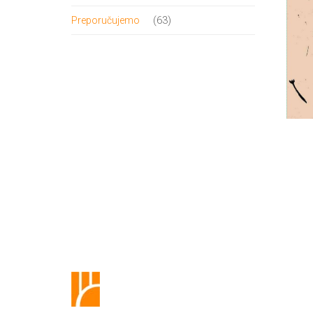
proizvod
63
63
Preporučujemo
proizvoda