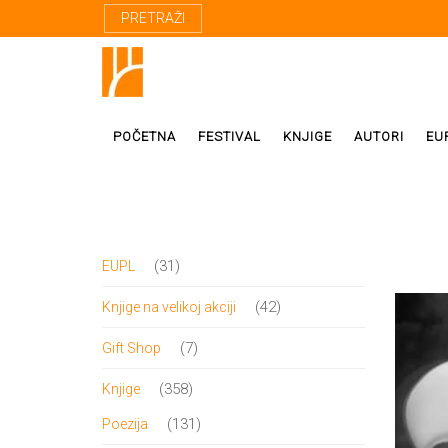
PRETRAŽI
POČETNA
FESTIVAL
KNJIGE
AUTORI
EU
Proza
Domaći autor
31
31
EUPL
Poezija
Strani autori
proizvod
42
42
Knjige na velikoj akciji
Drama
Prevodioci
proizvoda
7
7
Gift Shop
Esej
Učesnici fest
proizvoda
358
358
Knjige
Biografije
proizvoda
131
131
Poezija
Biblioteke