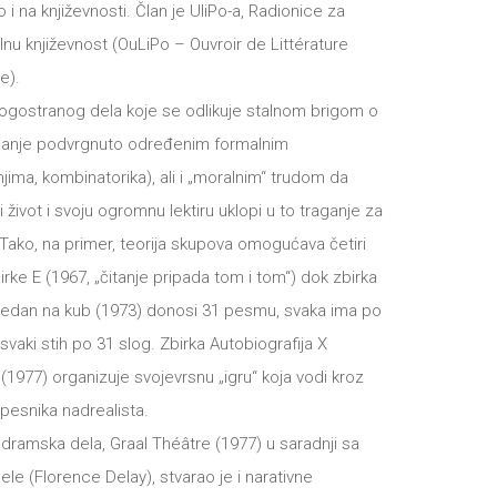
o i na književnosti. Član je UliPo-a, Radionice za
lnu književnost (OuLiPo – Ouvroir de Littérature
e).
ogostranog dela koje se odlikuje stalnom brigom o
isanje podvrgnuto određenim formalnim
jima, kombinatorika), ali i „moralnim“ trudom da
 život i svoju ogromnu lektiru uklopi u to traganje za
ako, na primer, teorija skupova omogućava četiri
birke E (1967, „čitanje pripada tom i tom“) dok zbirka
 jedan na kub (1973) donosi 31 pesmu, svaka ima po
a svaki stih po 31 slog. Zbirka Autobiografija X
 (1977) organizuje svojevrsnu „igru“ koja vodi kroz
pesnika nadrealista.
i dramska dela, Graal Théâtre (1977) u saradnji sa
ele (Florence Delay), stvarao je i narativne