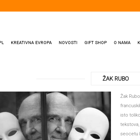
PL
KREATIVNA EVROPA
NOVOSTI
GIFT SHOP
O NAMA
i
ReX
ŽAK RUBO
Weda
Žak Rubo,
francuski
ivala
isto toli
tekstova,
seocetu b