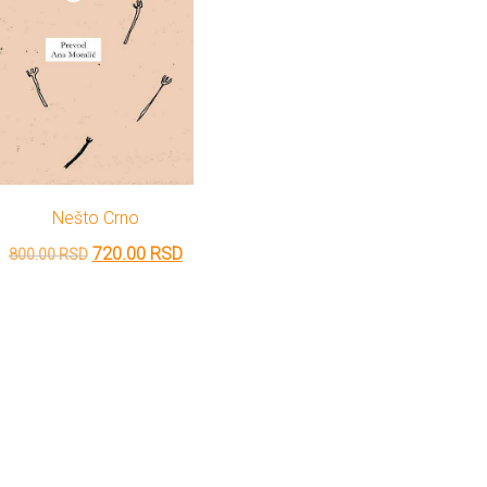
Nešto Crno
Originalna
Trenutna
720.00
RSD
800.00
RSD
cena
cena
je
je:
bila:
720.00 RSD.
800.00 RSD.