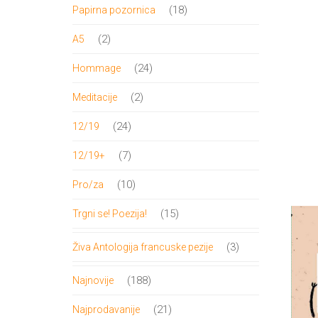
proizvod
18
18
Papirna pozornica
proizvoda
2
2
A5
proizvoda
24
24
Hommage
proizvoda
2
2
Meditacije
proizvoda
24
24
12/19
proizvoda
7
7
12/19+
proizvoda
10
10
Pro/za
proizvoda
15
15
Trgni se! Poezija!
proizvoda
3
3
Živa Antologija francuske pezije
proizvoda
188
188
Najnovije
proizvoda
21
21
Najprodavanije