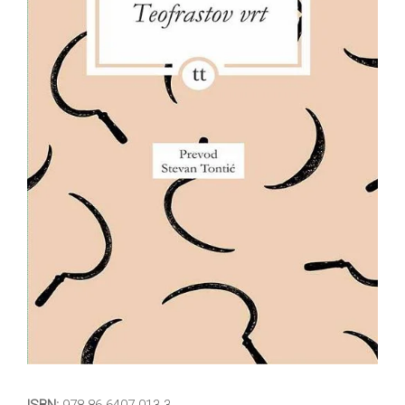
All
NOVOSTI
Star
GIFT
tt
Buka&Bes
SHOP
NORD
O
Sredozemlje
NAMA
Papirna
pozornica
KNJIŽARA
A5
TREĆE
Hommage
12/19