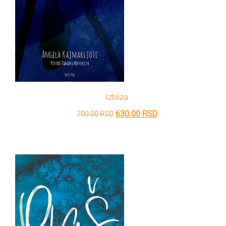
Izbliza
Originalna
Trenutna
630.00
RSD
700.00
RSD
cena
cena
je
je:
bila:
630.00 RSD.
700.00 RSD.