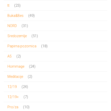
proizvoda
23
23
tt
proizvoda
49
49
Buka&Bes
proizvoda
31
31
NORD
proizvod
51
51
Sredozemlje
proizvod
18
18
Papirna pozornica
proizvoda
2
2
A5
proizvoda
24
24
Hommage
proizvoda
2
2
Meditacije
proizvoda
24
24
12/19
proizvoda
7
7
12/19+
proizvoda
10
10
Pro/za