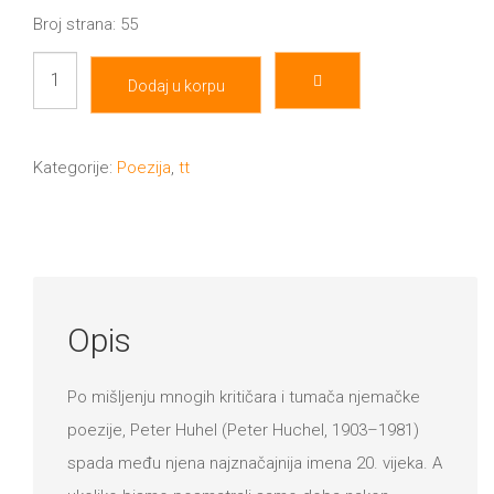
Broj strana: 55
Teofrastov
Dodaj u korpu
vrt
količina
Kategorije:
Poezija
,
tt
Opis
Po mišljenju mnogih kritičara i tumača njemačke
poezije, Peter Huhel (Peter Huchel, 1903–1981)
spada među njena najznačajnija imena 20. vijeka. A