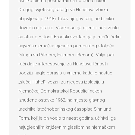
ukoliko bismo posmatrali samo doba nakon
Drugog svjetskog rata (prva Huhelova zbirka
objavljena je 1948), takav njegov rang ne bi niko
dovodio u pitanje. Visoko su ga cijenili i neki znalci
sa strane – Josif Brodski svrstao ga je među četiri
najveća njemačka pjesnika pomenutog stoljeća
(skupa sa Rilkeom, Hajmom i Benom). Valja ipak
reći da je interesovanje za Huhelovu ličnost i
poeziju naglo poraslo u vrijeme kada je nastao
„slučaj Huhel“, vezan za njegovu izolaciju u
Njemačkoj Demokratskoj Republici nakon
iznuđene ostavke 1962. na mjesto glavnog
urednika istočnoberlinskog časopisa Sinn und
Form, koji je on vodio trinaest godina, učinivši ga
najuglednijim književnim glasilom na njemačkom