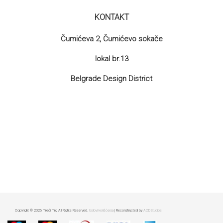
KONTAKT
Čumićeva 2, Čumićevo sokače
lokal br.13
Belgrade Design District
Copyright © 2026 Treći Trg All Rights Reserved.
Uslovi korišćenja
| Reconstructed by
ACDStudios