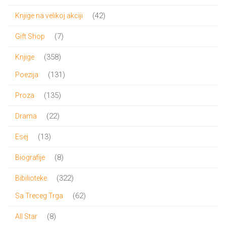
proizvod
42
42
Knjige na velikoj akciji
proizvoda
7
7
Gift Shop
proizvoda
358
358
Knjige
proizvoda
131
131
Poezija
proizvod
135
135
Proza
proizvoda
22
22
Drama
proizvoda
13
13
Esej
proizvoda
8
8
Biografije
proizvoda
322
322
Bibilioteke
proizvoda
62
62
Sa Treceg Trga
proizvoda
8
8
All Star