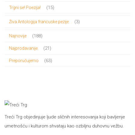
proizvoda
15
15
Trgni se! Poezija!
proizvoda
3
3
Živa Antologija francuske pezije
proizvoda
188
188
Najnovije
proizvoda
21
21
Najprodavanije
proizvod
63
63
Preporučujemo
proizvoda
Treći Trg objedinjuje ljude sličnih interesovanja koji bavljenje
umetnošću i kulturom shvataju kao ozbiljnu duhovnu vežbu.