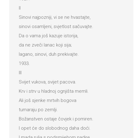
II
Sinovi najpozniji, vi se ne hvastajte,
sinovi osamljeni, svjetlost sačuvajte.
Da o vama još kazuje istorija,
da ne zveči lanac koji sija;
lagano, sinovi, duh prekivajte.
1933.
III
Svijet vukova, svijet pacova.
Krv i strv u hladnoj ognjišta memli.
Ali još sjenke mrtvih bogova
tumaraju po zemlji.
Božanstven ostaje čovjek i pomiren.
I opet će do slobodnog daha doći.
I mada rulja s podsmijehom nadire,