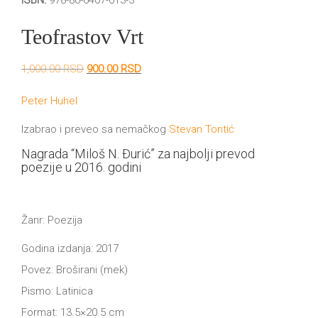
ISBN:
978-86-6407-013-3
DRVO
12/19+
Teofrastov Vrt
Portreti
Originalna
Trenutna
1,000.00
RSD
900.00
RSD
Pro/za
cena
cena
je
je:
Peter Huhel
Trgni
bila:
900.00 RSD.
1,000.00 RSD.
Izabrao i preveo sa nemačkog
Stevan Tontić
se!
Nagrada “Miloš N. Đurić” za najbolji prevod
Poezija!
poezije u 2016. godini
Žanr: Poezija
Godina izdanja: 2017
Povez: Broširani (mek)
Pismo: Latinica
Format: 13.5×20.5 cm