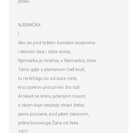
jeziku.
NJEMAČKA
I
Ako se pod teškim šumskim korjenima
i sklonilo žara i zlata dosta,
Njemačka je mračna, u Njemačkoj zima.
Tamo gdje s plamenom čađ kruži,
tu na krčagu so od suze osta,
kroz pokrov procuri krv što tuži.
Al nikad ne krenu jutarnjom rosom,
s okom koje raspinje strast žarka,
jasno pozvana, pod jakim zanosom,
jedna bosonoga Žana od Arka.
1927.