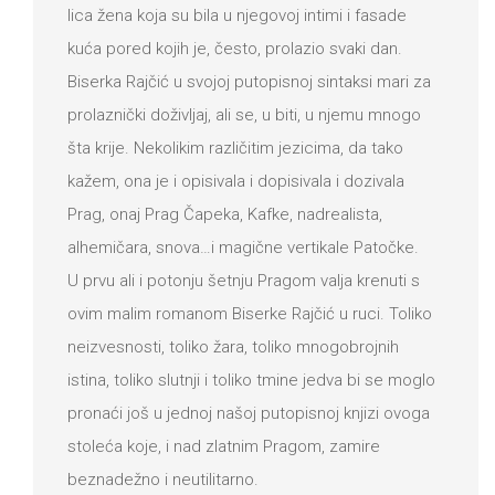
lica žena koja su bila u njegovoj intimi i fasade
kuća pored kojih je, često, prolazio svaki dan.
Biserka Rajčić u svojoj putopisnoj sintaksi mari za
prolaznički doživljaj, ali se, u biti, u njemu mnogo
šta krije. Nekolikim različitim jezicima, da tako
kažem, ona je i opisivala i dopisivala i dozivala
Prag, onaj Prag Čapeka, Kafke, nadrealista,
alhemičara, snova…i magične vertikale Patočke.
U prvu ali i potonju šetnju Pragom valja krenuti s
ovim malim romanom Biserke Rajčić u ruci. Toliko
neizvesnosti, toliko žara, toliko mnogobrojnih
istina, toliko slutnji i toliko tmine jedva bi se moglo
pronaći još u jednoj našoj putopisnoj knjizi ovoga
stoleća koje, i nad zlatnim Pragom, zamire
beznadežno i neutilitarno.