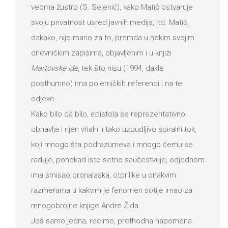
veoma žustro (S. Selenić), kako Matić ostvaruje
svoju privatnost usred javnih medija, itd. Matić,
dakako, nije mario za to, premda u nekim svojim
dnevničkim zapisima, objavljenim i u knjizi
Martovske ide
, tek što nisu (1994, dakle
posthumno) ima polemičkih referenci i na te
odjeke.
Kako bilo da bilo, epistola se reprezentativno
obnavlja i njen vitalni i tako uzbudljivo spiralni tok,
koji mnogo šta podrazumeva i mnogo čemu se
raduje, ponekad isto setno saučestvuje, odjednom
ima smisao pronalaska, otprilike u onakvim
razmerama u kakvim je fenomen sotije imao za
mnogobrojne knjige Andre Žida.
Još samo jedna, recimo, prethodna napomena.