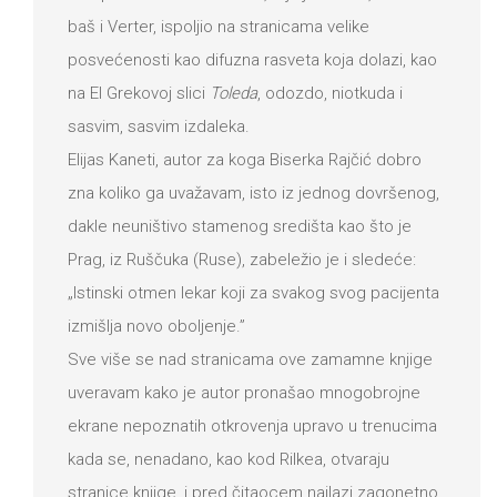
baš i Verter, ispoljio na stranicama velike
posvećenosti kao difuzna rasveta koja dolazi, kao
na El Grekovoj slici
Toleda
, odozdo, niotkuda i
sasvim, sasvim izdaleka.
Elijas Kaneti, autor za koga Biserka Rajčić dobro
zna koliko ga uvažavam, isto iz jednog dovršenog,
dakle neuništivo stamenog središta kao što je
Prag, iz Ruščuka (Ruse), zabeležio je i sledeće:
„Istinski otmen lekar koji za svakog svog pacijenta
izmišlja novo oboljenje.”
Sve više se nad stranicama ove zamamne knjige
uveravam kako je autor pronašao mnogobrojne
ekrane nepoznatih otkrovenja upravo u trenucima
kada se, nenadano, kao kod Rilkea, otvaraju
stranice knjige, i pred čitaocem nailazi zagonetno