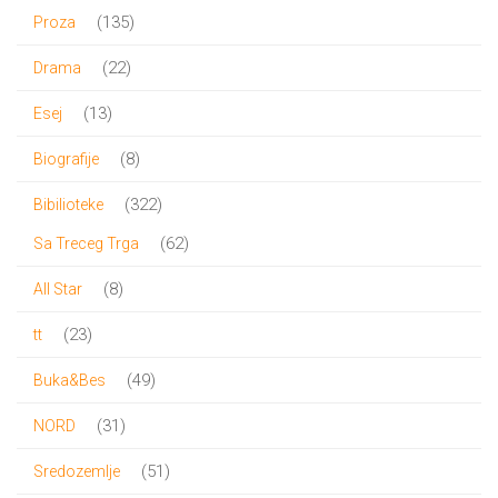
proizvod
135
135
Proza
proizvoda
22
22
Drama
proizvoda
13
13
Esej
proizvoda
8
8
Biografije
proizvoda
322
322
Bibilioteke
proizvoda
62
62
Sa Treceg Trga
proizvoda
8
8
All Star
proizvoda
23
23
tt
proizvoda
49
49
Buka&Bes
proizvoda
31
31
NORD
proizvod
51
51
Sredozemlje