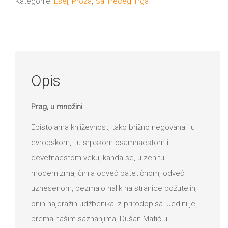
količina
Kategorije:
Esej
,
Proza
,
Sa Treceg Trga
DRVO
12/19+
Portreti
Pro/za
Opis
Trgni
se!
Prag, u množini
Poezija!
Epistolarna književnost, tako brižno negovana i u
evropskom, i u srpskom osamnaestom i
devetnaestom veku, kanda se, u zenitu
modernizma, činila odveć patetičnom, odveć
uznesenom, bezmalo nalik na stranice požutelih,
onih najdražih udžbenika iz prirodopisa. Jedini je,
prema našim saznanjima, Dušan Matić u