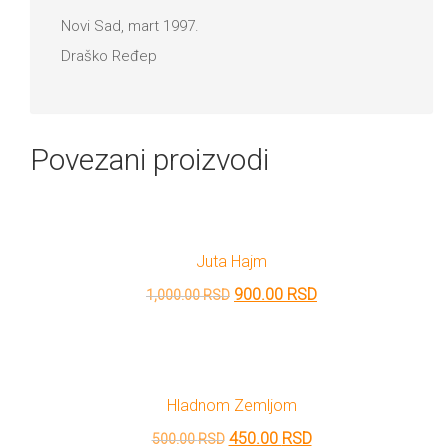
Novi Sad, mart 1997.
Draško Ređep
Povezani proizvodi
Juta Hajm
Originalna
Trenutna
900.00
RSD
1,000.00
RSD
cena
cena
je
je:
bila:
900.00 RSD.
Hladnom Zemljom
1,000.00 RSD.
Originalna
Trenutna
450.00
RSD
500.00
RSD