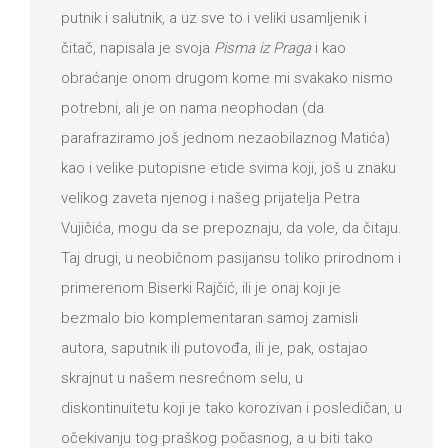
putnik i salutnik, a uz sve to i veliki usamljenik i
čitač, napisala je svoja
Pisma iz Praga
i kao
obraćanje onom drugom kome mi svakako nismo
potrebni, ali je on nama neophodan (da
parafraziramo još jednom nezaobilaznog Matića)
kao i velike putopisne etide svima koji, još u znaku
velikog zaveta njenog i našeg prijatelja Petra
Vujičića, mogu da se prepoznaju, da vole, da čitaju.
Taj drugi, u neobičnom pasijansu toliko prirodnom i
primerenom Biserki Rajčić, ili je onaj koji je
bezmalo bio komplementaran samoj zamisli
autora, saputnik ili putovođa, ili je, pak, ostajao
skrajnut u našem nesrećnom selu, u
diskontinuitetu koji je tako korozivan i posledičan, u
očekivanju tog praškog počasnog, a u biti tako