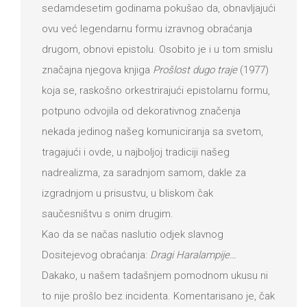
sedamdesetim godinama pokušao da, obnavljajući
ovu već legendarnu formu izravnog obraćanja
drugom, obnovi epistolu. Osobito je i u tom smislu
značajna njegova knjiga
Prošlost dugo traje
(1977)
koja se, raskošno orkestrirajući epistolarnu formu,
potpuno odvojila od dekorativnog značenja
nekada jedinog našeg komuniciranja sa svetom,
tragajući i ovde, u najboljoj tradiciji našeg
nadrealizma, za saradnjom samom, dakle za
izgradnjom u prisustvu, u bliskom čak
saučesništvu s onim drugim.
Kao da se načas naslutio odjek slavnog
Dositejevog obraćanja:
Dragi Haralampije…
Dakako, u našem tadašnjem pomodnom ukusu ni
to nije prošlo bez incidenta. Komentarisano je, čak