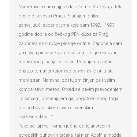
Nameravala sam najpre da pišem o Krakovu, a tek
posle o Lavovu i Pragu. Slučajem prilika,
zahvaljujući stipendijama koje sam 1992. i 1993.
godine dobila od češkog PEN kluba za Prag,
započela sam svoje pisanje odatle. Započela sam
ga u vidu pisama koja će se čitati, jer je osnovni
motiv mog pisanja biti čitan. Poštujem naučni
pristup tematici kojom se bavim, ali je on u biti
meni stran. Naravno, poštujem činjenice i volim
komparativni metod. Otkad se bavim prevođenjem
i pisanjem, primenjujem ga, pogotovo zbog toga
što se bavim skoro svim slovenskim
književnostima…”
Tako se taj mali roman jedne od tajanstvenih
evropskih duhovnih tačaka, taj njen Adolf, a možda