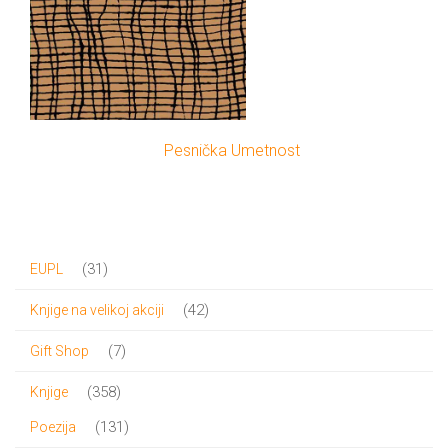
Pesnička Umetnost
31
31
EUPL
proizvod
42
42
Knjige na velikoj akciji
proizvoda
7
7
Gift Shop
proizvoda
358
358
Knjige
proizvoda
131
131
Poezija