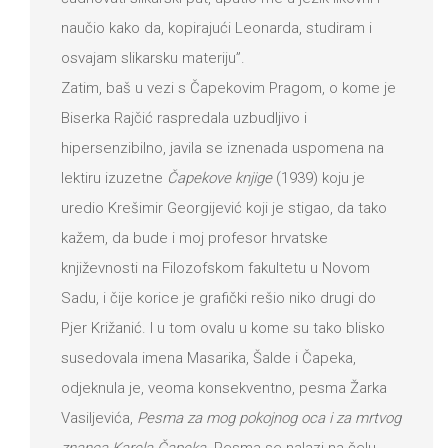
naučio kako da, kopirajući Leonarda, studiram i
osvajam slikarsku materiju”.
Zatim, baš u vezi s Čapekovim Pragom, o kome je
Biserka Rajčić raspredala uzbudljivo i
hipersenzibilno, javila se iznenada uspomena na
lektiru izuzetne
Čapekove knjige
(1939) koju je
uredio Krešimir Georgijević koji je stigao, da tako
kažem, da bude i moj profesor hrvatske
književnosti na Filozofskom fakultetu u Novom
Sadu, i čije korice je grafički rešio niko drugi do
Pjer Križanić. I u tom ovalu u kome su tako blisko
susedovala imena Masarika, Šalde i Čapeka,
odjeknula je, veoma konsekventno, pesma Žarka
Vasiljevića,
Pesma za mog pokojnog oca i za mrtvog
znanca Karela Čapeka
. Pesma se nalazi na čelu