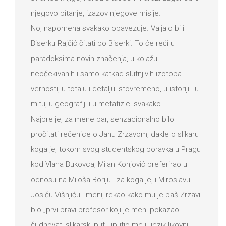
njegovo pitanje, izazov njegove misije.
No, napomena svakako obavezuje. Valjalo bi i
Biserku Rajčić čitati po Biserki. To će reći u
paradoksima novih značenja, u kolažu
neočekivanih i samo katkad slutnjivih izotopa
vernosti, u totalu i detalju istovremeno, u istoriji i u
mitu, u geografiji i u metafizici svakako.
Najpre je, za mene bar, senzacionalno bilo
pročitati rečenice o Janu Zrzavom, dakle o slikaru
koga je, tokom svog studentskog boravka u Pragu
kod Vlaha Bukovca, Milan Konjović preferirao u
odnosu na Miloša Boriju i za koga je, i Miroslavu
Josiću Višnjiću i meni, rekao kako mu je baš Zrzavi
bio „prvi pravi profesor koji je meni pokazao
čudnovati slikarski put, uputio me u jezik likovni i