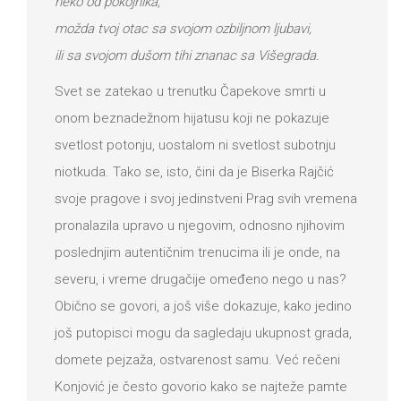
neko od pokojnika,
možda tvoj otac sa svojom ozbiljnom ljubavi,
ili sa svojom dušom tihi znanac sa Višegrada.
Svet se zatekao u trenutku Čapekove smrti u
onom beznadežnom hijatusu koji ne pokazuje
svetlost potonju, uostalom ni svetlost subotnju
niotkuda. Tako se, isto, čini da je Biserka Rajčić
svoje pragove i svoj jedinstveni Prag svih vremena
pronalazila upravo u njegovim, odnosno njihovim
poslednjim autentičnim trenucima ili je onde, na
severu, i vreme drugačije omeđeno nego u nas?
Obično se govori, a još više dokazuje, kako jedino
još putopisci mogu da sagledaju ukupnost grada,
domete pejzaža, ostvarenost samu. Već rečeni
Konjović je često govorio kako se najteže pamte