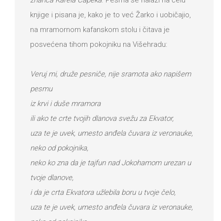
knjige i pisana je, kako je to već Žarko i uobičajio,
na mramornom kafanskom stolu i čitava je
posvećena tihom pokojniku na Višehradu:
Veruj mi, druže pesniče, nije sramota ako napišem
pesmu
iz krvi i duše mramora
ili ako te crte tvojih dlanova svežu za Ekvator,
uza te je uvek, umesto anđela čuvara iz veronauke,
neko od pokojnika,
neko ko zna da je tajfun nad Jokohamom urezan u
tvoje dlanove,
i da je crta Ekvatora užlebila boru u tvoje čelo,
uza te je uvek, umesto anđela čuvara iz veronauke,