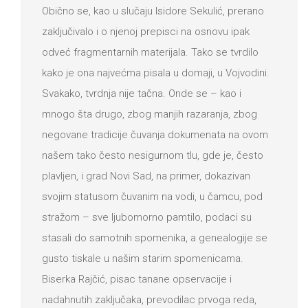
Obično se, kao u slučaju Isidore Sekulić, prerano
zaključivalo i o njenoj prepisci na osnovu ipak
odveć fragmentarnih materijala. Tako se tvrdilo
kako je ona najvećma pisala u domaji, u Vojvodini.
Svakako, tvrdnja nije tačna. Onde se – kao i
mnogo šta drugo, zbog manjih razaranja, zbog
negovane tradicije čuvanja dokumenata na ovom
našem tako često nesigurnom tlu, gde je, često
plavljen, i grad Novi Sad, na primer, dokazivan
svojim statusom čuvanim na vodi, u čamcu, pod
stražom – sve ljubomorno pamtilo, podaci su
stasali do samotnih spomenika, a genealogije se
gusto tiskale u našim starim spomenicama.
Biserka Rajčić, pisac tanane opservacije i
nadahnutih zaključaka, prevodilac prvoga reda,