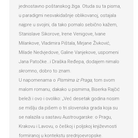
jednostavno poštanskog žiga. Otuda su ta pisma,
u paradigmi nesvakidašnje oblikovanoj, ostajala
najpre u svojini, da tako pomalo sebično kažem,
Stanislave Sikorove, Irene Venigove, Ivane
Milankove, Vladimira Pištala, Mirjane Živković,
Milade Nedvjedove, Galine Vanjekove, uspomeni
Jana Patočke…i Draška Ređepa, dodajem nimalo
skromno, dobro to znam.
U napomenama o
Pismima iz Praga
, tom svom
malom romanu, dakako u pismima, Biserka Rajčić
beleži i ovo i ovoliko: „Već desetak godina nosim
se mišlju da pišem o tri slovenska grada koja su
se nalazila u sastavu Austrougarske: o Pragu,
Krakovu i Lavovu, o češkoj i poljskoj književnosti
formiranoj u kontekstu srednjoevropske.