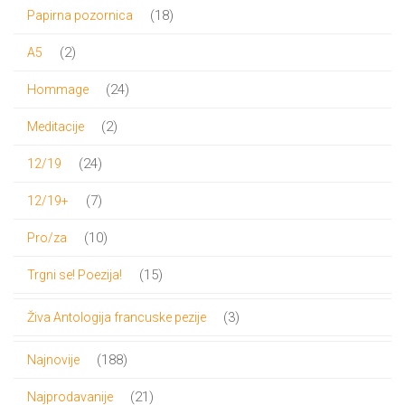
proizvod
18
18
Papirna pozornica
proizvoda
2
2
A5
proizvoda
24
24
Hommage
proizvoda
2
2
Meditacije
proizvoda
24
24
12/19
proizvoda
7
7
12/19+
proizvoda
10
10
Pro/za
proizvoda
15
15
Trgni se! Poezija!
proizvoda
3
3
Živa Antologija francuske pezije
proizvoda
188
188
Najnovije
proizvoda
21
21
Najprodavanije