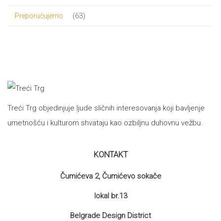
proizvod
63
63
Preporučujemo
proizvoda
Treći Trg objedinjuje ljude sličnih interesovanja koji bavljenje
umetnošću i kulturom shvataju kao ozbiljnu duhovnu vežbu.
KONTAKT
Čumićeva 2, Čumićevo sokače
lokal br.13
Belgrade Design District