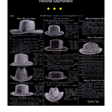
All
NOVOSTI
Star
GIFT
tt
Buka&Bes
SHOP
NORD
O
Sredozemlje
NAMA
Papirna
pozornica
KNJIŽARA
A5
TREĆE
Hommage
12/19