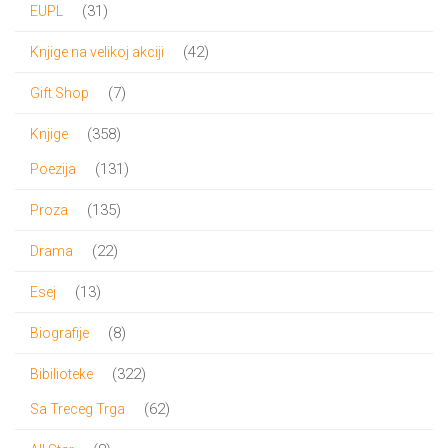
31
31
EUPL
proizvod
42
42
Knjige na velikoj akciji
proizvoda
7
7
Gift Shop
proizvoda
358
358
Knjige
proizvoda
131
131
Poezija
proizvod
135
135
Proza
proizvoda
22
22
Drama
proizvoda
13
13
Esej
proizvoda
8
8
Biografije
proizvoda
322
322
Bibilioteke
proizvoda
62
62
Sa Treceg Trga
proizvoda