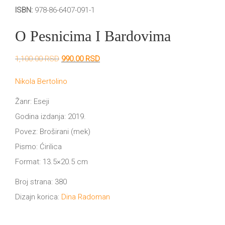
DRVO
ISBN:
978-86-6407-091-1
12/19+
O Pesnicima I Bardovima
Portreti
Pro/za
Originalna
Trenutna
1,100.00
RSD
990.00
RSD
cena
cena
Trgni
je
je:
Nikola Bertolino
bila:
990.00 RSD.
1,100.00 RSD.
se!
Žanr: Eseji
Godina izdanja: 2019.
Poezija!
Povez: Broširani (mek)
Pismo: Ćirilica
Format: 13.5×20.5 cm
Broj strana: 380
Dizajn korica:
Dina Radoman