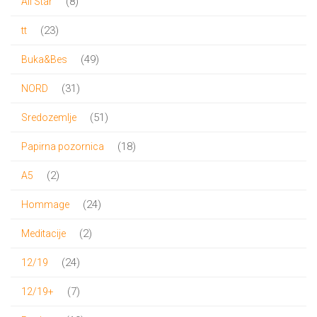
8
8
All Star
proizvoda
23
23
tt
proizvoda
49
49
Buka&Bes
proizvoda
31
31
NORD
proizvod
51
51
Sredozemlje
proizvod
18
18
Papirna pozornica
proizvoda
2
2
A5
proizvoda
24
24
Hommage
proizvoda
2
2
Meditacije
proizvoda
24
24
12/19
proizvoda
7
7
12/19+
proizvoda