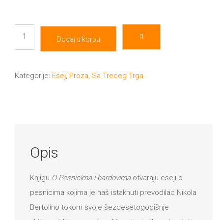
O
Dodaj u korpu
pesnicima
i
bardovima
Kategorije:
Esej
,
Proza
,
Sa Treceg Trga
količina
Opis
Knjigu
O Pesnicima i bardovima
otvaraju eseji o
pesnicima kojima je naš istaknuti prevodilac Nikola
Bertolino tokom svoje šezdesetogodišnje