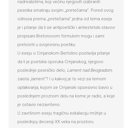
nadrealistima, koji većinu njegovih izabranih
pesnika smatraju svojim „pretečama“. Pored ovog
odnosa prema „pretečama“ jedna od tema eseja
je i pitanje da li se antipoetički i antiestetski stavovi
propisani Bretonovom formulom mogu i sami
pretvoriti u svojevrsnu poetiku.
U eseju o Crnjanskom Bertolino postavlja pitanje
da li je poetska oporuka Crnjanskog, njegovo
poslednje pesničko delo,
Lament nad Beogradom
,
zaista „lament“? I u kakvoj je to vezi sa temom
oplakivanja, kojom se Crnjanski opsesivno bavio u
poslednjem proznom delu na kome je radio, a koje
je ostavio nezavršeno.
U završnom eseju tragičnu eskalaciju mržnje u
poslednjoj deceniji XX veka na prostoru