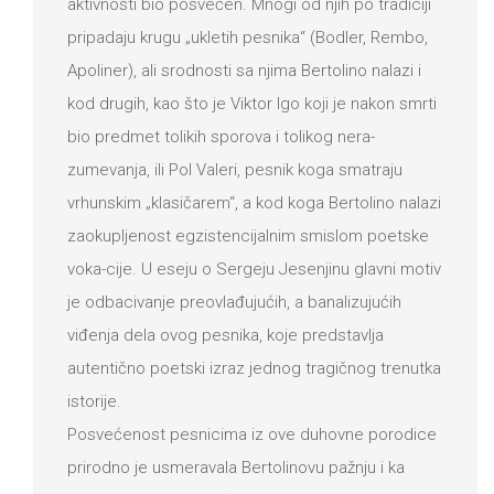
aktivnosti bio posvećen. Mnogi od njih po tradiciji
pripadaju krugu „ukletih pesnika“ (Bodler, Rembo,
Apoliner), ali srodnosti sa njima Bertolino nalazi i
kod drugih, kao što je Viktor Igo koji je nakon smrti
bio predmet tolikih sporova i tolikog nera-
zumevanja, ili Pol Valeri, pesnik koga smatraju
vrhunskim „klasičarem“, a kod koga Bertolino nalazi
zaokupljenost egzistencijalnim smislom poetske
voka-cije. U eseju o Sergeju Jesenjinu glavni motiv
je odbacivanje preovlađujućih, a banalizujućih
viđenja dela ovog pesnika, koje predstavlja
autentično poetski izraz jednog tragičnog trenutka
istorije.
Posvećenost pesnicima iz ove duhovne porodice
prirodno je usmeravala Bertolinovu pažnju i ka