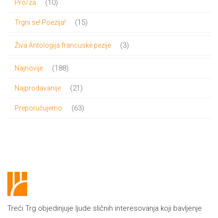
10
10
Pro/za
proizvoda
15
15
Trgni se! Poezija!
proizvoda
3
3
Živa Antologija francuske pezije
proizvoda
188
188
Najnovije
proizvoda
21
21
Najprodavanije
proizvod
63
63
Preporučujemo
proizvoda
Treći Trg objedinjuje ljude sličnih interesovanja koji bavljenje