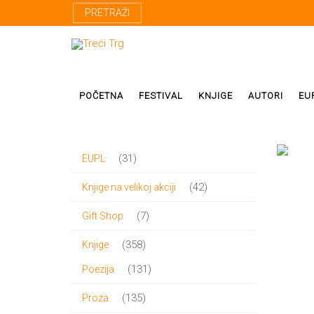
PRETRAŽI
POČETNA
FESTIVAL
KNJIGE
AUTORI
EU
31
31
EUPL
Proza
Domaći autor
proizvod
42
42
Knjige na velikoj akciji
Poezija
Strani autori
proizvoda
7
7
Gift Shop
Drama
Prevodioci
proizvoda
358
358
Knjige
Esej
Učesnici fest
proizvoda
131
131
Poezija
Biografije
proizvod
135
135
Proza
Biblioteke