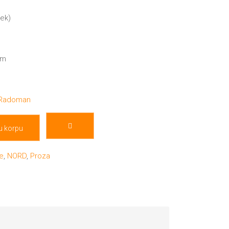
mek)
cm
 Radoman
u korpu
je
,
NORD
,
Proza