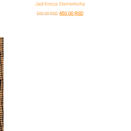
Jadi Kneza Sternenhoha
Originalna
Trenutna
450.00
RSD
500.00
RSD
cena
cena
je
je:
bila:
450.00 RSD.
500.00 RSD.