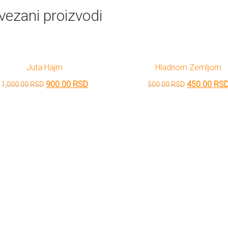
vezani proizvodi
Juta Hajm
Hladnom Zemljom
Originalna
Trenutna
Originalna
900.00
RSD
450.00
RS
1,000.00
RSD
500.00
RSD
cena
cena
cena
je
je:
je
bila:
900.00 RSD.
bila:
1,000.00 RSD.
500.00 RSD