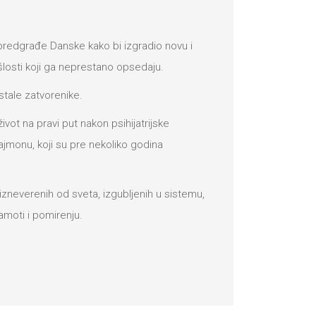
predgrađe Danske kako bi izgradio novu i
losti koji ga neprestano opsedaju.
stale zatvorenike.
ot na pravi put nakon psihijatrijske
Sajmonu, koji su pre nekoliko godina
izneverenih od sveta, izgubljenih u sistemu,
amoti i pomirenju.