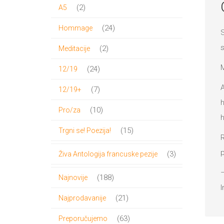
proizvoda
2
2
A5
proizvoda
24
24
Hommage
S
proizvoda
s
2
2
Meditacije
proizvoda
M
24
24
12/19
proizvoda
A
7
7
12/19+
h
proizvoda
10
10
Pro/za
h
proizvoda
15
15
Trgni se! Poezija!
R
proizvoda
p
3
3
Živa Antologija francuske pezije
proizvoda
–
188
188
Najnovije
I
proizvoda
21
21
Najprodavanije
proizvod
63
63
Preporučujemo