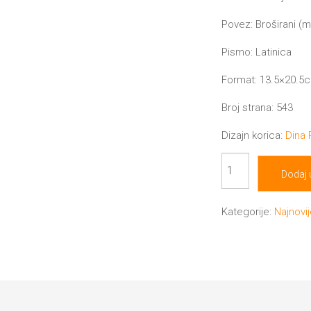
Povez: Broširani (
Pismo: Latinica
Format: 13.5×20.5
Broj strana: 543
Dizajn korica:
Dina
Božji
Dodaj 
miljenici
količina
Kategorije:
Najnovi