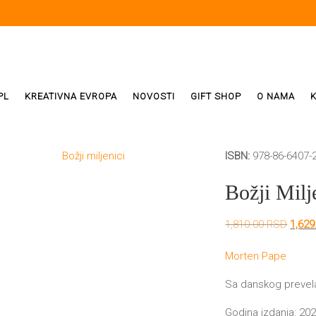
PL
KREATIVNA EVROPA
NOVOSTI
GIFT SHOP
O NAMA
ISBN:
978-86-6407-
i
ReX
Božji Milj
Weda
Origi
1,810.00
RSD
1,62
cena
ivala
je
Morten Pape
bila:
1,810
Sa danskog prevela:
Godina izdanja: 202