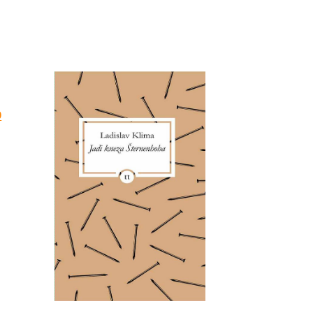
Trenutna
D
cena
je:
450.00 RSD.
.