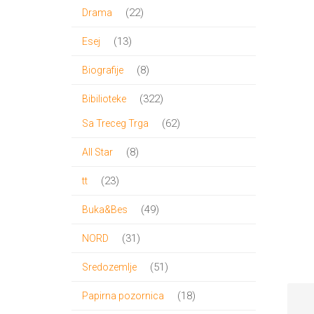
proizvoda
22
22
Drama
proizvoda
13
13
Esej
proizvoda
8
8
Biografije
proizvoda
322
322
Bibilioteke
proizvoda
62
62
Sa Treceg Trga
proizvoda
8
8
All Star
proizvoda
23
23
tt
proizvoda
49
49
Buka&Bes
proizvoda
31
31
NORD
proizvod
51
51
Sredozemlje
proizvod
18
18
Papirna pozornica