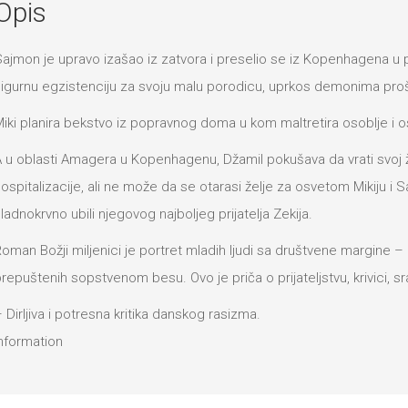
Opis
ajmon je upravo izašao iz zatvora i preselio se iz Kopenhagena u 
igurnu egzistenciju za svoju malu porodicu, uprkos demonima proš
iki planira bekstvo iz popravnog doma u kom maltretira osoblje i o
 u oblasti Amagera u Kopenhagenu, Džamil pokušava da vrati svoj živ
ospitalizacije, ali ne može da se otarasi želje za osvetom Mikiju i 
ladnokrvno ubili njegovog najboljeg prijatelja Zekija.
oman Božji miljenici je portret mladih ljudi sa društvene margine – 
repuštenih sopstvenom besu. Ovo je priča o prijateljstvu, krivici, sr
 Dirljiva i potresna kritika danskog rasizma.
nformation