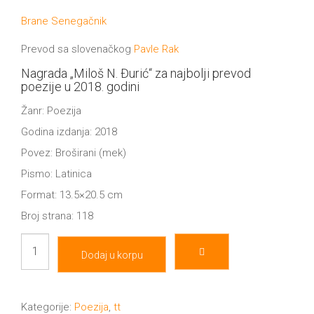
cena
cena
tt
je
je:
Brane Senegačnik
bila:
630.00 RSD.
NOVOSTI
Buka&Bes
700.00 RSD.
Prevod sa slovenačkog
Pavle Rak
NORD
Nagrada „Miloš N. Đurić“ za najbolji prevod
GIFT
poezije u 2018. godini
Sredozemlje
Žanr: Poezija
SHOP
Papirna
Godina izdanja: 2018
pozornica
Povez: Broširani (mek)
O
Pismo: Latinica
A5
Format: 13.5×20.5 cm
NAMA
Hommage
Broj strana: 118
12/19
KNJIŽARA
Tišina
Dodaj u korpu
i
12/19+
TREĆE
druge
Portreti
pesme
Kategorije:
Poezija
,
tt