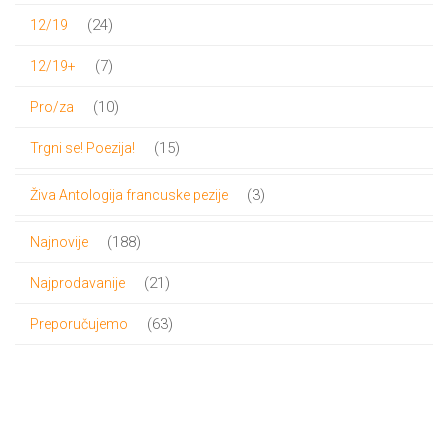
proizvoda
24
24
12/19
proizvoda
7
7
12/19+
proizvoda
10
10
Pro/za
proizvoda
15
15
Trgni se! Poezija!
proizvoda
3
3
Živa Antologija francuske pezije
proizvoda
188
188
Najnovije
proizvoda
21
21
Najprodavanije
proizvod
63
63
Preporučujemo
proizvoda