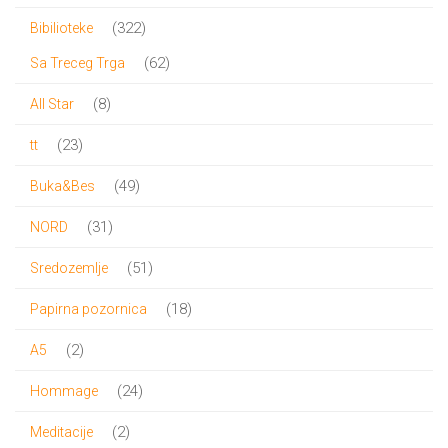
proizvoda
322
322
Bibilioteke
proizvoda
62
62
Sa Treceg Trga
proizvoda
8
8
All Star
proizvoda
23
23
tt
proizvoda
49
49
Buka&Bes
proizvoda
31
31
NORD
proizvod
51
51
Sredozemlje
proizvod
18
18
Papirna pozornica
proizvoda
2
2
A5
proizvoda
24
24
Hommage
proizvoda
2
2
Meditacije