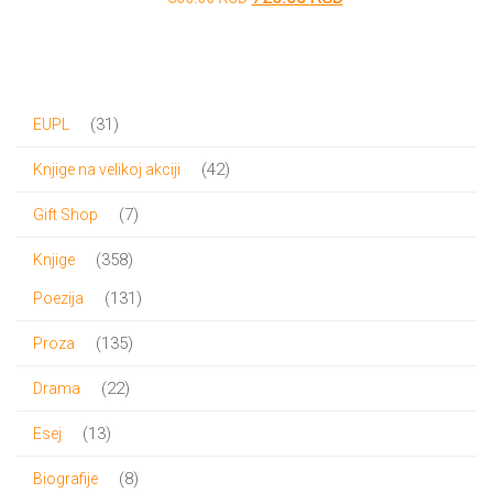
cena
cena
je
je:
bila:
720.00 RSD.
31
31
EUPL
800.00 RSD.
proizvod
42
42
Knjige na velikoj akciji
proizvoda
7
7
Gift Shop
proizvoda
358
358
Knjige
proizvoda
131
131
Poezija
proizvod
135
135
Proza
proizvoda
22
22
Drama
proizvoda
13
13
Esej
proizvoda
8
8
Biografije