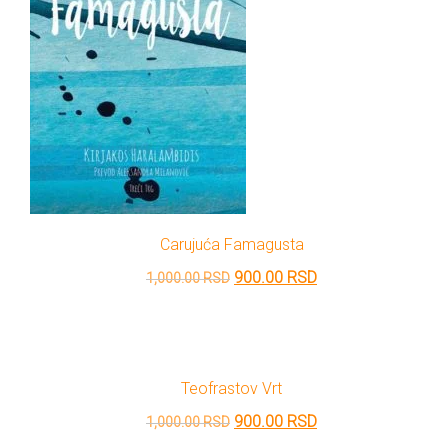
Carujuća Famagusta
Originalna
Trenutna
900.00
RSD
1,000.00
RSD
cena
cena
je
je:
bila:
900.00 RSD.
Teofrastov Vrt
1,000.00 RSD.
Originalna
Trenutna
900.00
RSD
1,000.00
RSD