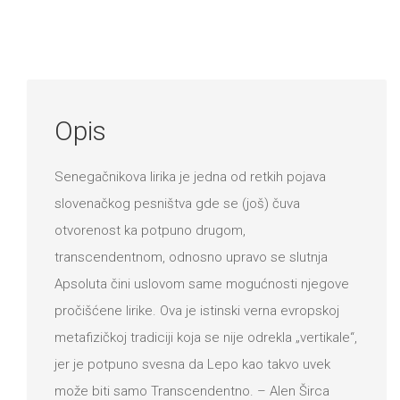
DRVO
Pro/za
količina
Trgni
se!
Poezija!
Opis
Senegačnikova lirika je jedna od retkih pojava
slovenačkog pesništva gde se (još) čuva
otvorenost ka potpuno drugom,
transcendentnom, odnosno upravo se slutnja
Apsoluta čini uslovom same mogućnosti njegove
pročišćene lirike. Ova je istinski verna evropskoj
metafizičkoj tradiciji koja se nije odrekla „vertikale“,
jer je potpuno svesna da Lepo kao takvo uvek
može biti samo Transcendentno. – Alen Širca