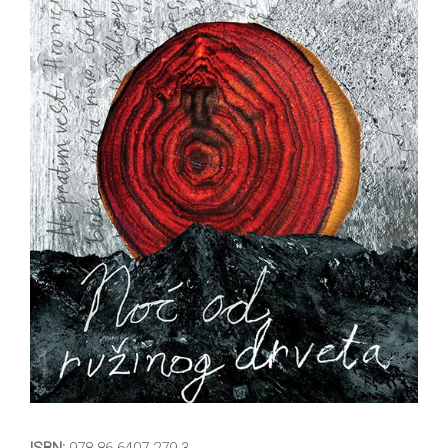
All
NOVOSTI
Star
GIFT
tt
Buka&Bes
SHOP
NORD
O
Sredozemlje
NAMA
Papirna
pozornica
KNJIŽARA
A5
TREĆE
Hommage
12/19