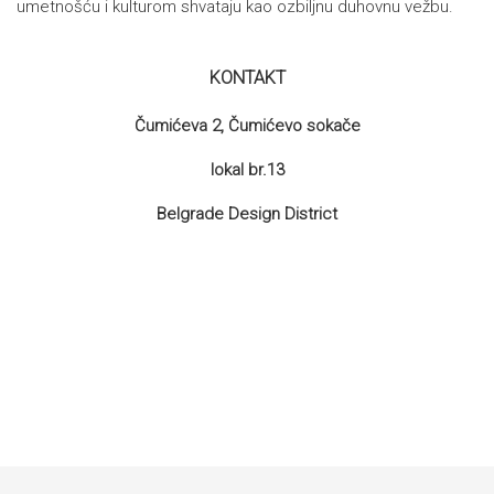
umetnošću i kulturom shvataju kao ozbiljnu duhovnu vežbu.
KONTAKT
Čumićeva 2, Čumićevo sokače
lokal br.13
Belgrade Design District