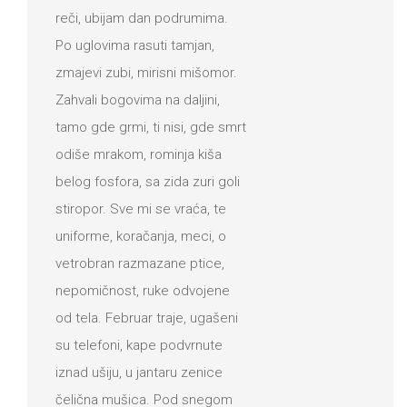
reči, ubijam dan podrumima.
Po uglovima rasuti tamjan,
zmajevi zubi, mirisni mišomor.
Zahvali bogovima na daljini,
tamo gde grmi, ti nisi, gde smrt
odiše mrakom, rominja kiša
belog fosfora, sa zida zuri goli
stiropor. Sve mi se vraća, te
uniforme, koračanja, meci, o
vetrobran razmazane ptice,
nepomičnost, ruke odvojene
od tela. Februar traje, ugašeni
su telefoni, kape podvrnute
iznad ušiju, u jantaru zenice
čelična mušica. Pod snegom