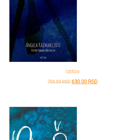
Izbliza
Originalna
Trenutna
630.00
RSD
700.00
RSD
cena
cena
je
je:
bila:
630.00 RSD.
700.00 RSD.