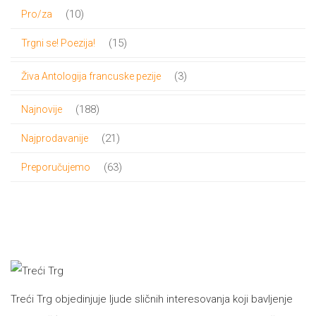
proizvoda
10
10
Pro/za
proizvoda
15
15
Trgni se! Poezija!
proizvoda
3
3
Živa Antologija francuske pezije
proizvoda
188
188
Najnovije
proizvoda
21
21
Najprodavanije
proizvod
63
63
Preporučujemo
proizvoda
Treći Trg objedinjuje ljude sličnih interesovanja koji bavljenje