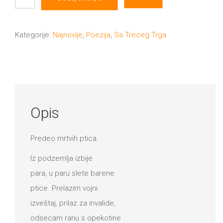
od
ružinog
drveta
Kategorije:
Najnovije
,
Poezija
,
Sa Treceg Trga
količina
Opis
Predeo mrtvih ptica
Iz podzemlja izbije
para, u paru slete barene
ptice. Prelazim vojni
izveštaj, prilaz za invalide,
odsecam ranu s opekotine