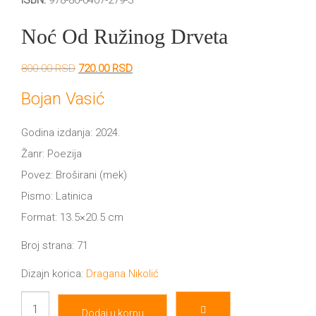
ISBN:
978-86-6407-279-3
DRVO
12/19+
Noć Od Ružinog Drveta
Portreti
Originalna
Trenutna
800.00
RSD
720.00
RSD
Pro/za
cena
cena
je
je:
Bojan Vasić
Trgni
bila:
720.00 RSD.
800.00 RSD.
Godina izdanja: 2024.
se!
Žanr: Poezija
Poezija!
Povez: Broširani (mek)
Pismo: Latinica
Format: 13.5×20.5 cm
Broj strana: 71
Dizajn korica:
Dragana Nikolić
Noć
Dodaj u korpu