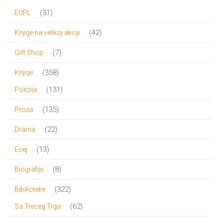
31
31
EUPL
800.00 RSD.
proizvod
42
42
Knjige na velikoj akciji
proizvoda
7
7
Gift Shop
proizvoda
358
358
Knjige
proizvoda
131
131
Poezija
proizvod
135
135
Proza
proizvoda
22
22
Drama
proizvoda
13
13
Esej
proizvoda
8
8
Biografije
proizvoda
322
322
Bibilioteke
proizvoda
62
62
Sa Treceg Trga