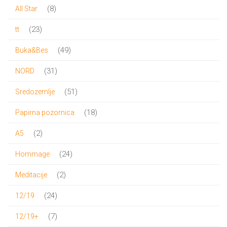
proizvoda
8
8
All Star
proizvoda
23
23
tt
proizvoda
49
49
Buka&Bes
proizvoda
31
31
NORD
proizvod
51
51
Sredozemlje
proizvod
18
18
Papirna pozornica
proizvoda
2
2
A5
proizvoda
24
24
Hommage
proizvoda
2
2
Meditacije
proizvoda
24
24
12/19
proizvoda
7
7
12/19+