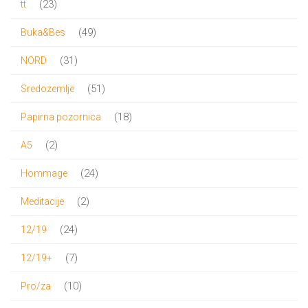
23
23
tt
proizvoda
49
49
Buka&Bes
proizvoda
31
31
NORD
proizvod
51
51
Sredozemlje
proizvod
18
18
Papirna pozornica
proizvoda
2
2
A5
proizvoda
24
24
Hommage
proizvoda
2
2
Meditacije
proizvoda
24
24
12/19
proizvoda
7
7
12/19+
proizvoda
10
10
Pro/za
proizvoda