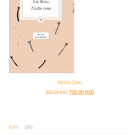
Nešto Crno
Originalna
Trenutna
720.00
RSD
800.00
RSD
cena
cena
je
je:
bila:
720.00 RSD.
31
31
EUPL
800.00 RSD.