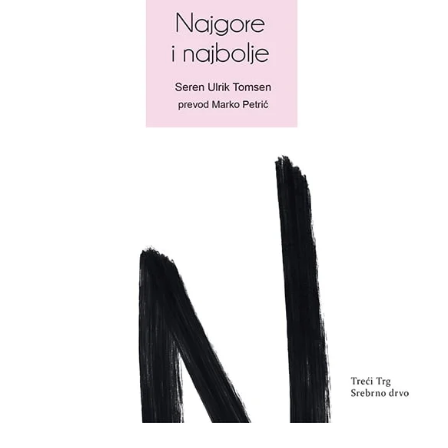
All
NOVOSTI
Star
GIFT
tt
Buka&Bes
SHOP
NORD
O
Sredozemlje
NAMA
Papirna
pozornica
KNJIŽARA
A5
TREĆE
Hommage
12/19