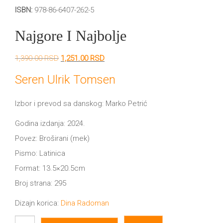
DRVO
ISBN:
978-86-6407-262-5
12/19+
Najgore I Najbolje
Portreti
Pro/za
Originalna
Trenutna
1,390.00
RSD
1,251.00
RSD
cena
cena
Trgni
je
je:
Seren Ulrik Tomsen
bila:
1,251.00 RSD.
1,390.00 RSD.
se!
Izbor i prevod sa danskog: Marko Petrić
Poezija!
Godina izdanja: 2024.
Povez: Broširani (mek)
Pismo: Latinica
Format: 13.5×20.5cm
Broj strana: 295
Dizajn korica:
Dina Radoman
Najgore