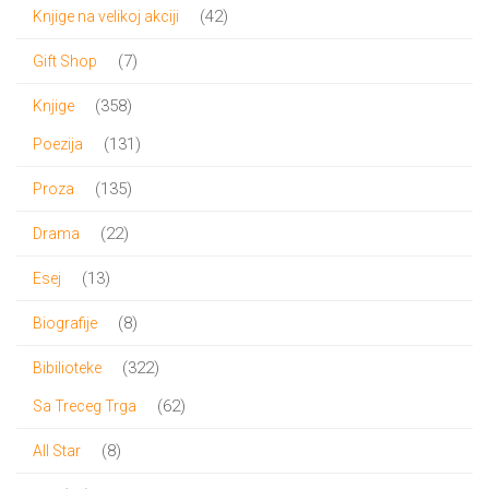
proizvod
42
42
Knjige na velikoj akciji
proizvoda
7
7
Gift Shop
proizvoda
358
358
Knjige
proizvoda
131
131
Poezija
proizvod
135
135
Proza
proizvoda
22
22
Drama
proizvoda
13
13
Esej
proizvoda
8
8
Biografije
proizvoda
322
322
Bibilioteke
proizvoda
62
62
Sa Treceg Trga
proizvoda
8
8
All Star
proizvoda