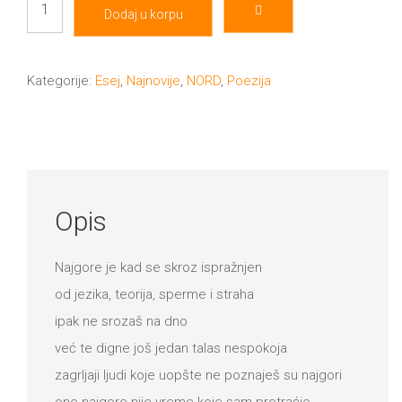
Dodaj u korpu
i
najbolje
količina
Kategorije:
Esej
,
Najnovije
,
NORD
,
Poezija
Opis
Najgore je kad se skroz ispražnjen
od jezika, teorija, sperme i straha
ipak ne srozaš na dno
već te digne još jedan talas nespokoja
zagrljaji ljudi koje uopšte ne poznaješ su najgori
ono najgore nije vreme koje sam protraćio