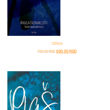
Izbliza
Originalna
Trenutna
630.00
RSD
700.00
RSD
cena
cena
je
je:
bila:
630.00 RSD.
700.00 RSD.