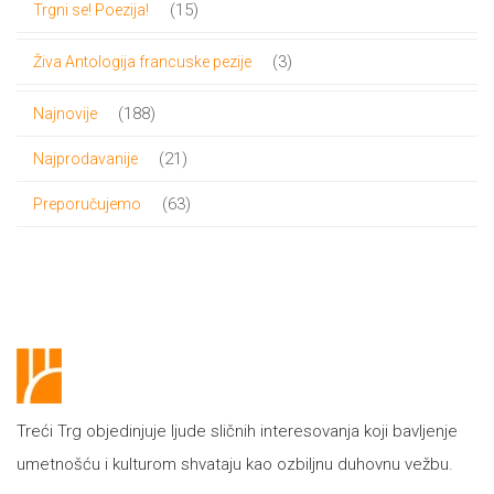
15
15
Trgni se! Poezija!
proizvoda
3
3
Živa Antologija francuske pezije
proizvoda
188
188
Najnovije
proizvoda
21
21
Najprodavanije
proizvod
63
63
Preporučujemo
proizvoda
Treći Trg objedinjuje ljude sličnih interesovanja koji bavljenje
umetnošću i kulturom shvataju kao ozbiljnu duhovnu vežbu.