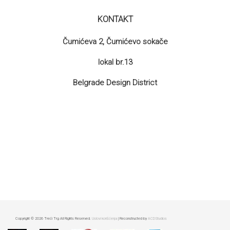
KONTAKT
Čumićeva 2, Čumićevo sokače
lokal br.13
Belgrade Design District
Copyright © 2026 Treći Trg All Rights Reserved.
Uslovi korišćenja
| Reconstructed by
ACDStudios