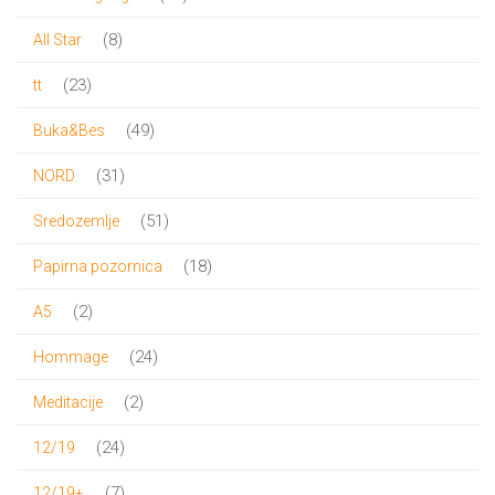
proizvoda
8
8
All Star
proizvoda
23
23
tt
proizvoda
49
49
Buka&Bes
proizvoda
31
31
NORD
proizvod
51
51
Sredozemlje
proizvod
18
18
Papirna pozornica
proizvoda
2
2
A5
proizvoda
24
24
Hommage
proizvoda
2
2
Meditacije
proizvoda
24
24
12/19
proizvoda
7
7
12/19+