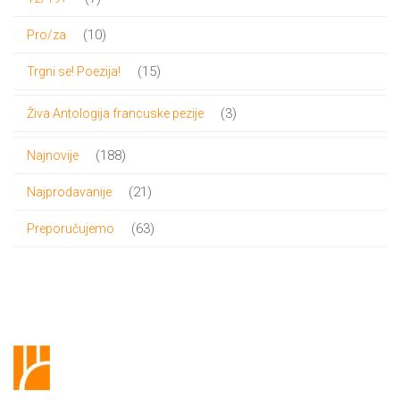
proizvoda
10
10
Pro/za
proizvoda
15
15
Trgni se! Poezija!
proizvoda
3
3
Živa Antologija francuske pezije
proizvoda
188
188
Najnovije
proizvoda
21
21
Najprodavanije
proizvod
63
63
Preporučujemo
proizvoda