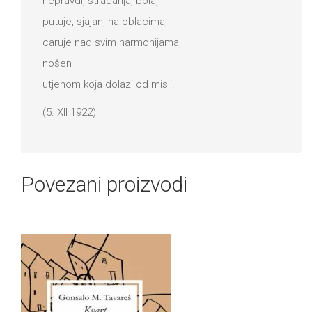
nepravdi, stradanja, bola,
putuje, sjajan, na oblacima,
caruje nad svim harmonijama,
nošen
utjehom koja dolazi od misli.
(5. XII 1922)
Povezani proizvodi