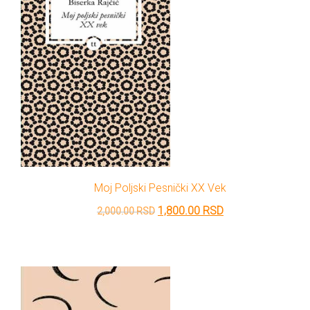
Moj Poljski Pesnički XX Vek
Originalna
Trenutna
1,800.00
RSD
2,000.00
RSD
cena
cena
je
je:
bila:
1,800.00 RSD.
2,000.00 RSD.