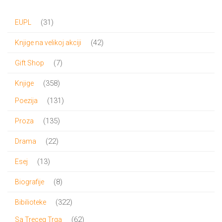
bila:
900.00 RSD.
31
31
EUPL
1,000.00 RSD.
proizvod
42
42
Knjige na velikoj akciji
proizvoda
7
7
Gift Shop
proizvoda
358
358
Knjige
proizvoda
131
131
Poezija
proizvod
135
135
Proza
proizvoda
22
22
Drama
proizvoda
13
13
Esej
proizvoda
8
8
Biografije
proizvoda
322
322
Bibilioteke
proizvoda
62
62
Sa Treceg Trga