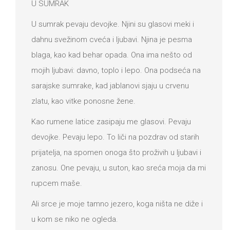
U SUMRAK
U sumrak pevaju devojke. Njini su glasovi meki i
dahnu svežinom cveća i ljubavi. Njina je pesma
blaga, kao kad behar opada. Ona ima nešto od
mojih ljubavi: davno, toplo i lepo. Ona podseća na
sarajske sumrake, kad jablanovi sjaju u crvenu
zlatu, kao vitke ponosne žene.
Kao rumene latice zasipaju me glasovi. Pevaju
devojke. Pevaju lepo. To liči na pozdrav od starih
prijatelja, na spomen onoga što proživih u ljubavi i
zanosu. One pevaju, u suton, kao sreća moja da mi
rupcem maše.
Ali srce je moje tamno jezero, koga ništa ne diže i
u kom se niko ne ogleda.