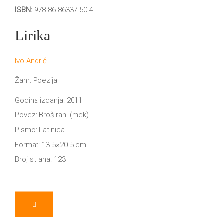
DRVO
ISBN:
978-86-86337-50-4
12/19+
Lirika
Portreti
Pro/za
Ivo Andrić
Trgni
Žanr: Poezija
se!
Godina izdanja: 2011
Poezija!
Povez: Broširani (mek)
Pismo: Latinica
Format: 13.5×20.5 cm
Broj strana: 123