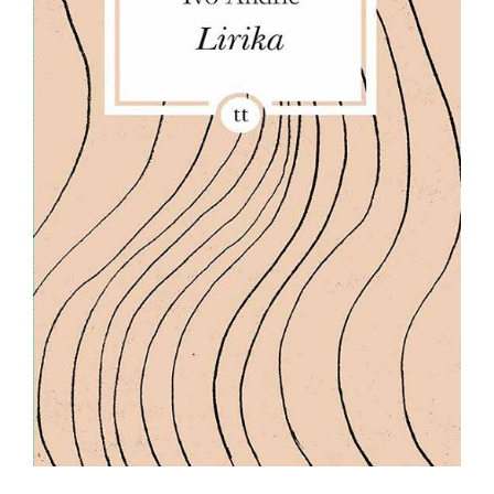
All
NOVOSTI
Star
GIFT
tt
Buka&Bes
SHOP
NORD
O
Sredozemlje
NAMA
Papirna
pozornica
KNJIŽARA
A5
TREĆE
Hommage
12/19