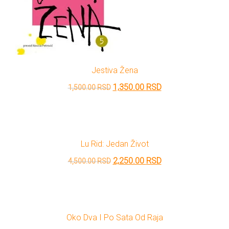
Jestiva Žena
Originalna
Trenutna
1,350.00
RSD
1,500.00
RSD
cena
cena
je
je:
bila:
1,350.00 RSD.
Lu Rid: Jedan Život
1,500.00 RSD.
Originalna
Trenutna
2,250.00
RSD
4,500.00
RSD
cena
cena
je
je:
bila:
2,250.00 RSD.
Oko Dva I Po Sata Od Raja
4,500.00 RSD.