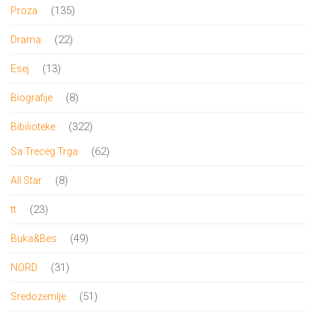
proizvod
135
135
Proza
proizvoda
22
22
Drama
proizvoda
13
13
Esej
proizvoda
8
8
Biografije
proizvoda
322
322
Bibilioteke
proizvoda
62
62
Sa Treceg Trga
proizvoda
8
8
All Star
proizvoda
23
23
tt
proizvoda
49
49
Buka&Bes
proizvoda
31
31
NORD
proizvod
51
51
Sredozemlje