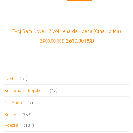
cena
cena
je
je:
bila:
990.00 RSD.
Tvoj Sam Čovek: Život Lenarda Koena (crna Korica)
1,100.00 RSD.
Originalna
Trenutna
2,610.00
RSD
2,900.00
RSD
cena
cena
je
je:
bila:
2,610.00 RSD.
2,900.00 RSD.
31
31
EUPL
proizvod
42
42
Knjige na velikoj akciji
proizvoda
7
7
Gift Shop
proizvoda
358
358
Knjige
proizvoda
131
131
Poezija