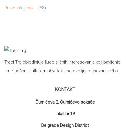
proizvod
63
63
Preporučujemo
proizvoda
Treći Trg objedinjuje ljude sličnih interesovanja koji bavljenje
umetnošću i kulturom shvataju kao ozbiljnu duhovnu vežbu.
KONTAKT
Čumićeva 2, Čumićevo sokače
lokal br.13
Belgrade Design District