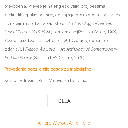
DRVO
prevođenja. Preveo je na engleski veliki broj pesama
12/19+
istaknutih srpskih pesnika, od kojih je preko stotinu objavljeno
Portreti
u značajnim zbirkama kao što su
An Anthology of Serbian
Lyrical Poetry 1915-1994
(Udruženje književnika Srbije, 1999;
Pro/za
Zavod za izdavanje udžbenika, 2010 /drugo, dopunjeno
Trgni
izdanje/), i
Places We Love – An Anthology of Contemporary
se!
Serbian Poetry
(Serbian PEN Centre, 2006).
Poezija!
Prevođenje poezije nije posao za malodušne
Novica Petrović i Kolja Mićević za list Danas
DELA
A Hero Without A Portfolio