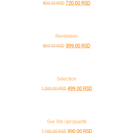
Originalna
Trenutna
720.00
RSD
800.00
RSD
cena
cena
je
je:
bila:
720.00 RSD.
Revelation
800.00 RSD.
Originalna
Trenutna
399.00
RSD
800.00
RSD
cena
cena
je
je:
bila:
399.00 RSD.
Selection
800.00 RSD.
Originalna
Trenutna
499.00
RSD
1,000.00
RSD
cena
cena
je
je:
bila:
499.00 RSD.
Sve Ste Upropastili
1,000.00 RSD.
Originalna
Trenutna
990.00
RSD
1,100.00
RSD