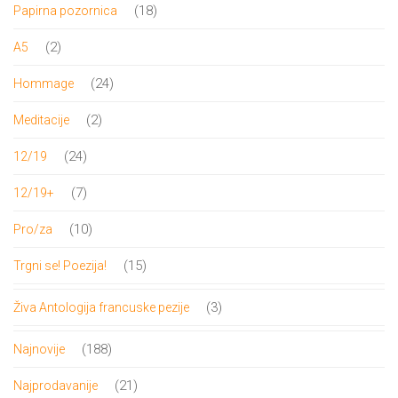
proizvod
18
18
Papirna pozornica
proizvoda
2
2
A5
proizvoda
24
24
Hommage
proizvoda
2
2
Meditacije
proizvoda
24
24
12/19
proizvoda
7
7
12/19+
proizvoda
10
10
Pro/za
proizvoda
15
15
Trgni se! Poezija!
proizvoda
3
3
Živa Antologija francuske pezije
proizvoda
188
188
Najnovije
proizvoda
21
21
Najprodavanije