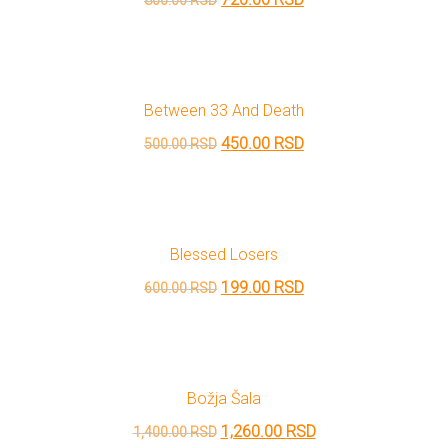
800.00
RSD
cena
cena
je
je:
bila:
720.00 RSD.
Between 33 And Death
800.00 RSD.
Originalna
Trenutna
450.00
RSD
500.00
RSD
cena
cena
je
je:
bila:
450.00 RSD.
Blessed Losers
500.00 RSD.
Originalna
Trenutna
199.00
RSD
600.00
RSD
cena
cena
je
je:
bila:
199.00 RSD.
Božja Šala
600.00 RSD.
Originalna
Trenutna
1,260.00
RSD
1,400.00
RSD