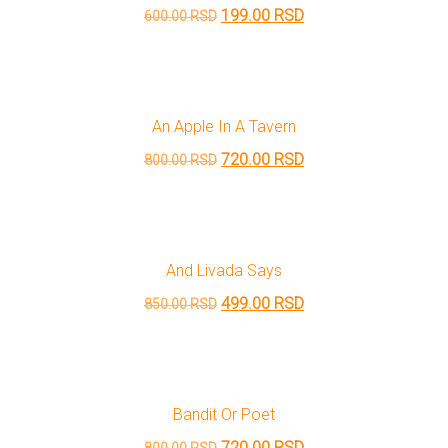
Originalna
Trenutna
199.00
RSD
600.00
RSD
cena
cena
je
je:
bila:
199.00 RSD.
An Apple In A Tavern
600.00 RSD.
Originalna
Trenutna
720.00
RSD
800.00
RSD
cena
cena
je
je:
bila:
720.00 RSD.
And Livada Says
800.00 RSD.
Originalna
Trenutna
499.00
RSD
850.00
RSD
cena
cena
je
je:
bila:
499.00 RSD.
Bandit Or Poet
850.00 RSD.
Originalna
Trenutna
720.00
RSD