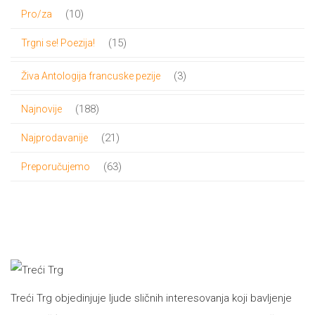
proizvoda
10
10
Pro/za
proizvoda
15
15
Trgni se! Poezija!
proizvoda
3
3
Živa Antologija francuske pezije
proizvoda
188
188
Najnovije
proizvoda
21
21
Najprodavanije
proizvod
63
63
Preporučujemo
proizvoda
Treći Trg objedinjuje ljude sličnih interesovanja koji bavljenje