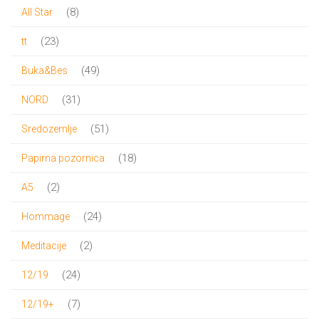
proizvoda
8
8
All Star
proizvoda
23
23
tt
proizvoda
49
49
Buka&Bes
proizvoda
31
31
NORD
proizvod
51
51
Sredozemlje
proizvod
18
18
Papirna pozornica
proizvoda
2
2
A5
proizvoda
24
24
Hommage
proizvoda
2
2
Meditacije
proizvoda
24
24
12/19
proizvoda
7
7
12/19+