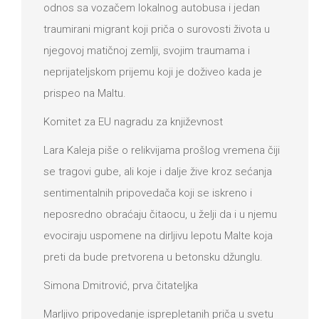
odnos sa vozačem lokalnog autobusa i jedan
traumirani migrant koji priča o surovosti života u
njegovoj matičnoj zemlji, svojim traumama i
neprijateljskom prijemu koji je doživeo kada je
prispeo na Maltu.
Komitet za EU nagradu za književnost
Lara Kaleja piše o relikvijama prošlog vremena čiji
se tragovi gube, ali koje i dalje žive kroz sećanja
sentimentalnih pripovedača koji se iskreno i
neposredno obraćaju čitaocu, u želji da i u njemu
evociraju uspomene na dirljivu lepotu Malte koja
preti da bude pretvorena u betonsku džunglu.
Simona Dmitrović, prva čitateljka
Marljivo pripovedanje isprepletanih priča u svetu