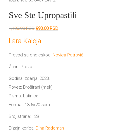
ISBN:
978-86-6407-247-2
DRVO
12/19+
Sve Ste Upropastili
Portreti
Originalna
Trenutna
1,100.00
RSD
990.00
RSD
Pro/za
cena
cena
je
je:
Lara Kaleja
Trgni
bila:
990.00 RSD.
1,100.00 RSD.
Prevod sa engleskog:
Novica Petrović
se!
Žanr: Proza
Poezija!
Godina izdanja: 2023.
Povez: Broširani (mek)
Pismo: Latinica
Format: 13.5×20.5cm
Broj strana: 129
Dizajn korica:
Dina Radoman