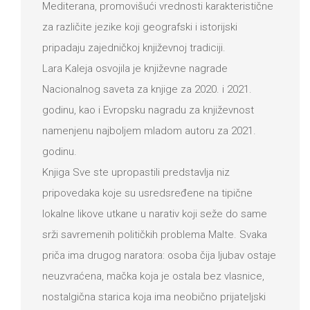
Mediterana, promovišući vrednosti karakteristične
za različite jezike koji geografski i istorijski
pripadaju zajedničkoj književnoj tradiciji.
Lara Kaleja osvojila je književne nagrade
Nacionalnog saveta za knjige za 2020. i 2021.
godinu, kao i Evropsku nagradu za književnost
namenjenu najboljem mladom autoru za 2021.
godinu.
Knjiga Sve ste upropastili predstavlja niz
pripovedaka koje su usredsređene na tipične
lokalne likove utkane u narativ koji seže do same
srži savremenih političkih problema Malte. Svaka
priča ima drugog naratora: osoba čija ljubav ostaje
neuzvraćena, mačka koja je ostala bez vlasnice,
nostalgična starica koja ima neobično prijateljski