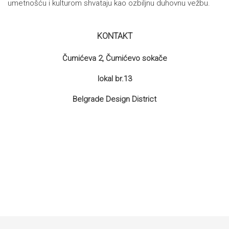
umetnošću i kulturom shvataju kao ozbiljnu duhovnu vežbu.
KONTAKT
Čumićeva 2, Čumićevo sokače
lokal br.13
Belgrade Design District