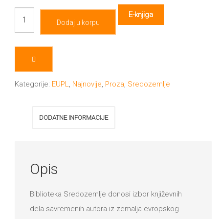
Sve
E-knjiga
Dodaj u korpu
ste
upropastili
količina
Kategorije:
EUPL
,
Najnovije
,
Proza
,
Sredozemlje
DODATNE INFORMACIJE
Opis
Biblioteka Sredozemlje donosi izbor književnih
dela savremenih autora iz zemalja evropskog