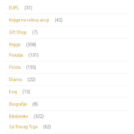
31
31
EUPL
proizvod
42
42
Knjige na velikoj akciji
proizvoda
7
7
Gift Shop
proizvoda
358
358
Knjige
proizvoda
131
131
Poezija
proizvod
135
135
Proza
proizvoda
22
22
Drama
proizvoda
13
13
Esej
proizvoda
8
8
Biografije
proizvoda
322
322
Bibilioteke
proizvoda
62
62
Sa Treceg Trga