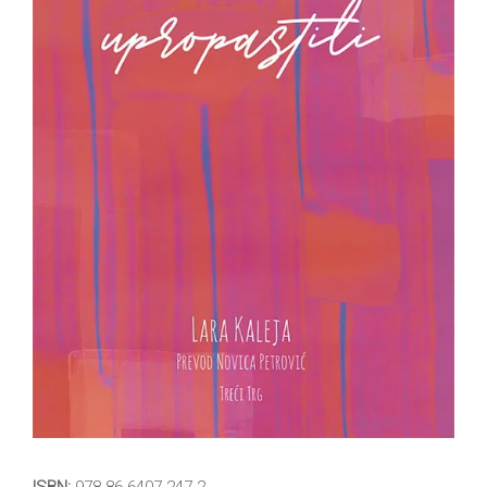
All
NOVOSTI
Star
GIFT
tt
Buka&Bes
SHOP
NORD
O
Sredozemlje
NAMA
Papirna
pozornica
KNJIŽARA
A5
TREĆE
Hommage
12/19