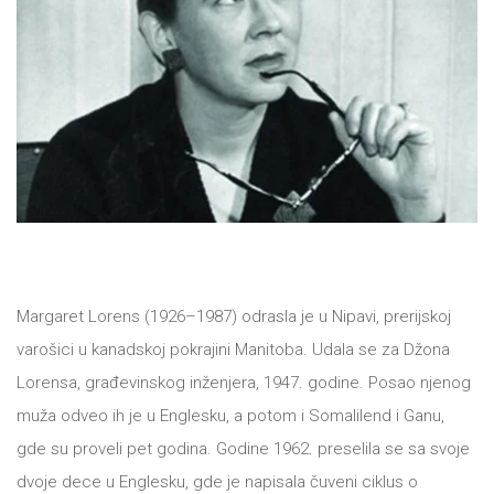
tt
NOVOSTI
Buka&Bes
NORD
GIFT
Sredozemlje
SHOP
Papirna
pozornica
O
A5
NAMA
Margaret Lorens (1926–1987) odrasla je u Nipavi, prerijskoj
Hommage
varošici u kanadskoj pokrajini Manitoba. Udala se za Džona
12/19
KNJIŽARA
Lorensa, građevinskog inženjera, 1947. godine. Posao njenog
muža odveo ih je u Englesku, a potom i Somalilend i Ganu,
12/19+
TREĆE
gde su proveli pet godina. Godine 1962. preselila se sa svoje
Portreti
dvoje dece u Englesku, gde je napisala čuveni ciklus o