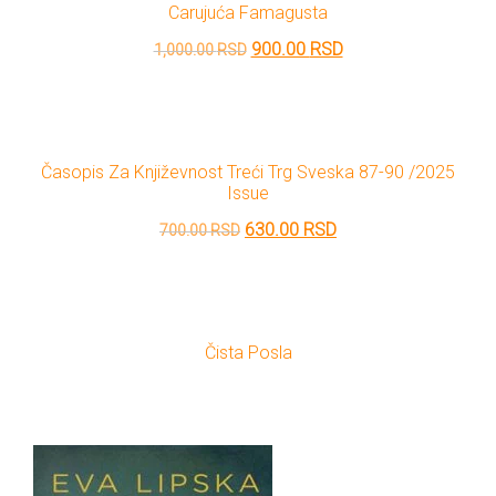
Carujuća Famagusta
Originalna
Trenutna
900.00
RSD
1,000.00
RSD
cena
cena
je
je:
bila:
900.00 RSD.
Časopis Za Književnost Treći Trg Sveska 87-90 /2025
1,000.00 RSD.
Issue
Originalna
Trenutna
630.00
RSD
700.00
RSD
cena
cena
je
je:
bila:
630.00 RSD.
Čista Posla
700.00 RSD.