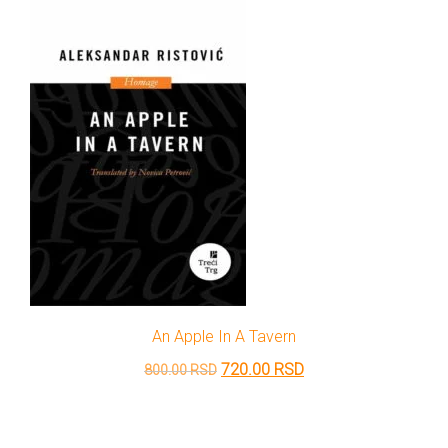
1,200.00 RSD.
An Apple In A Tavern
Originalna
Trenutna
720.00
RSD
800.00
RSD
cena
cena
je
je: