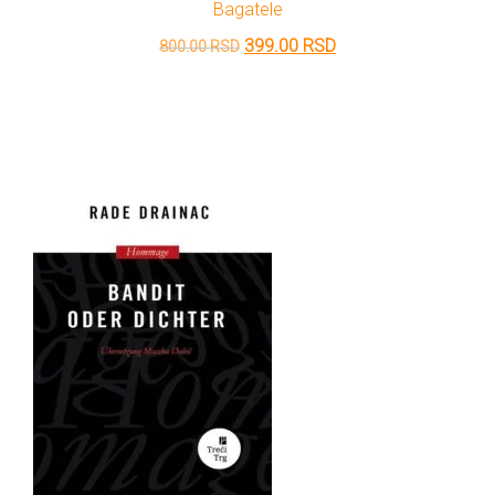
Bagatele
Originalna
Trenutna
399.00
RSD
800.00
RSD
cena
cena
je
je:
bila:
399.00 RSD.
800.00 RSD.