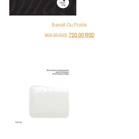
Bandit Ou Poète
Originalna
Trenutna
720.00
RSD
800.00
RSD
cena
cena
je
je:
bila:
720.00 RSD.
800.00 RSD.