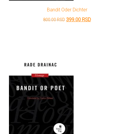
Bandit Oder Dichter
Originalna
Trenutna
399.00
RSD
800.00
RSD
cena
cena
je
je:
bila:
399.00 RSD.
800.00 RSD.