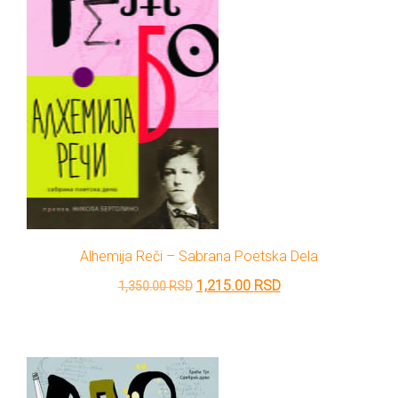
Alhemija Reči – Sabrana Poetska Dela
Originalna
Trenutna
1,215.00
RSD
1,350.00
RSD
cena
cena
je
je:
bila:
1,215.00 RSD.
1,350.00 RSD.