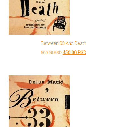
Between 33 And Death
Originalna
Trenutna
450.00
RSD
500.00
RSD
cena
cena
je
je:
bila:
450.00 RSD.
500.00 RSD.