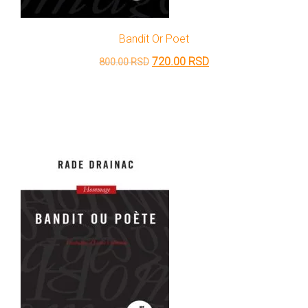
Bandit Or Poet
Originalna
Trenutna
720.00
RSD
800.00
RSD
cena
cena
je
je:
bila:
720.00 RSD.
800.00 RSD.