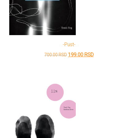
-pust-
Originalna
Trenutna
199.00
RSD
700.00
RSD
cena
cena
je
je:
bila:
199.00 RSD.
700.00 RSD.