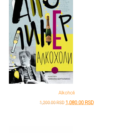
Alkoholi
Originalna
Trenutna
1,080.00
RSD
1,200.00
RSD
cena
cena
je
je:
bila:
1,080.00 RSD.