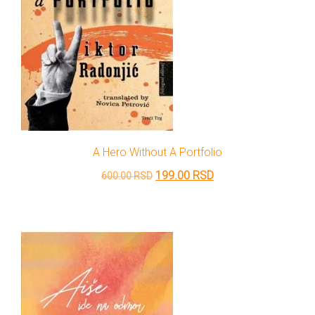
A Hero Without A Portfolio
Originalna
Trenutna
199.00
RSD
600.00
RSD
cena
cena
je
je:
bila:
199.00 RSD.
600.00 RSD.