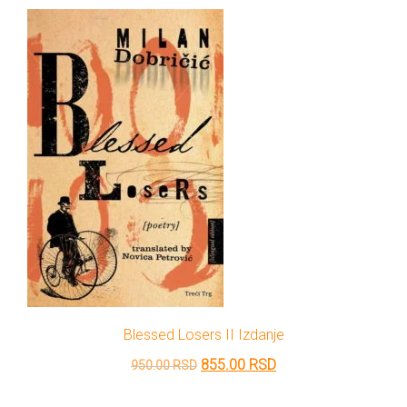
bila:
199.00 RSD.
600.00 RSD.
Blessed Losers II Izdanje
Originalna
Trenutna
855.00
RSD
950.00
RSD
cena
cena