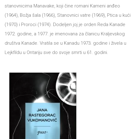
DRVO
Pro/za
stanovnicima Manavake, koji čine romani Kameni anđeo
(1964), Božja šala (1966), Stanovnici vatre (1969), Ptica u kući
Trgni
(1970) i Proroci (1974). Dodeljen joj je orden Reda Kanade
se!
1972. godine, a 1977. je imenovana za članicu Kraljevskog
Poezija!
društva Kanade. Vratila se u Kanadu 1973. godine i živela u
Lejkfildu u Ontariju sve do svoje smrti u 61. godini.