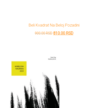
Beli Kvadrat Na Beloj Pozadini
Originalna
Trenutna
810.00
RSD
900.00
RSD
cena
cena
je
je:
bila:
810.00 RSD.
900.00 RSD.