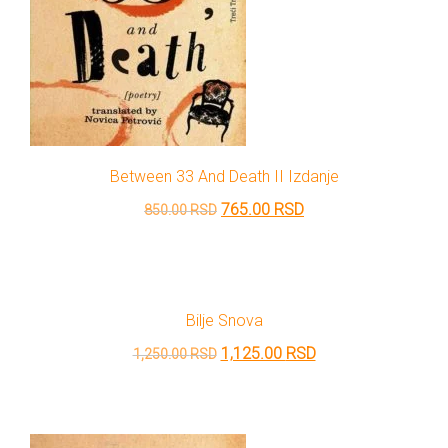
Between 33 And Death II Izdanje
Originalna
Trenutna
765.00
RSD
850.00
RSD
cena
cena
je
je:
bila:
765.00 RSD.
Bilje Snova
850.00 RSD.
Originalna
Trenutna
1,125.00
RSD
1,250.00
RSD
cena
cena
je
je:
bila:
1,125.00 RSD.