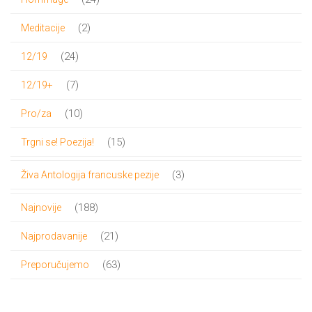
proizvoda
2
2
Meditacije
proizvoda
24
24
12/19
proizvoda
7
7
12/19+
proizvoda
10
10
Pro/za
proizvoda
15
15
Trgni se! Poezija!
proizvoda
3
3
Živa Antologija francuske pezije
proizvoda
188
188
Najnovije
proizvoda
21
21
Najprodavanije
proizvod
63
63
Preporučujemo
proizvoda