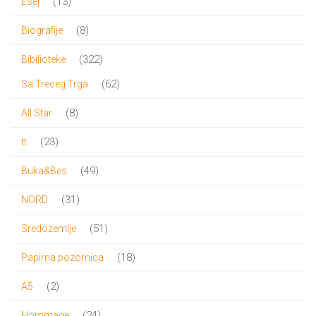
13
13
Esej
proizvoda
8
8
Biografije
proizvoda
322
322
Bibilioteke
proizvoda
62
62
Sa Treceg Trga
proizvoda
8
8
All Star
proizvoda
23
23
tt
proizvoda
49
49
Buka&Bes
proizvoda
31
31
NORD
proizvod
51
51
Sredozemlje
proizvod
18
18
Papirna pozornica
proizvoda
2
2
A5
proizvoda
24
24
Hommage