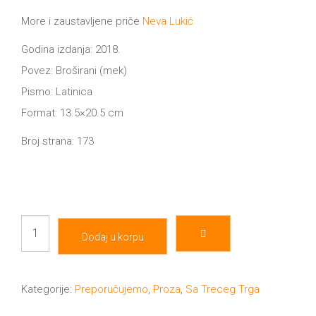
cena
cena
je
je:
More i zaustavljene priče
Neva Lukić
All
bila:
800.00 RSD.
NOVOSTI
900.00 RSD.
Godina izdanja: 2018.
Star
Povez: Broširani (mek)
GIFT
tt
Pismo: Latinica
Format: 13.5×20.5 cm
Buka&Bes
SHOP
Broj strana: 173
NORD
O
Sredozemlje
NAMA
Papirna
More
pozornica
Dodaj u korpu
KNJIŽARA
i
A5
zaustavljene
TREĆE
Hommage
priče
Kategorije:
Preporučujemo
,
Proza
,
Sa Treceg Trga
količina
12/19