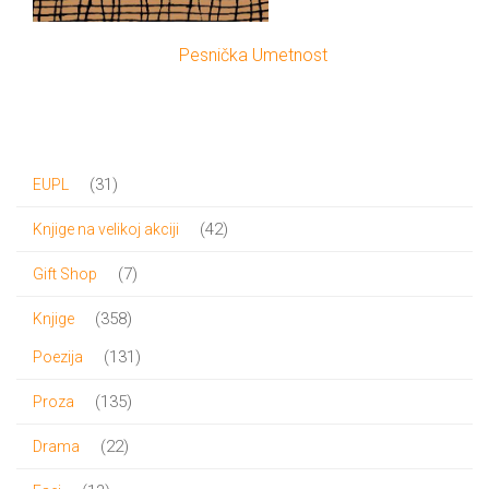
Pesnička Umetnost
31
31
EUPL
proizvod
42
42
Knjige na velikoj akciji
proizvoda
7
7
Gift Shop
proizvoda
358
358
Knjige
proizvoda
131
131
Poezija
proizvod
135
135
Proza
proizvoda
22
22
Drama
proizvoda