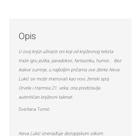
DRVO
12/19+
Portreti
Opis
Pro/za
Trgni
U ovoj knjizi uživaće oni koji od književnog teksta
se!
traže igru jezika, paradokse, fantastiku, humor… Bez
ikakve sumnje, u najboljim pričama ove zbirke Neva
Poezija!
Lukić se može imenovati kao novi, ženski spoj
Orvela i Harmsa 21. veka, ona predstavlja
autentičan književni talenat.
Svetlana Tomić
Neva Lukić iznenađuje distopijskom slikom