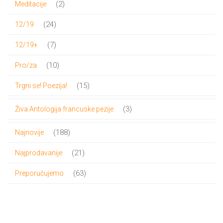
2
2
Meditacije
proizvoda
24
24
12/19
proizvoda
7
7
12/19+
proizvoda
10
10
Pro/za
proizvoda
15
15
Trgni se! Poezija!
proizvoda
3
3
Živa Antologija francuske pezije
proizvoda
188
188
Najnovije
proizvoda
21
21
Najprodavanije
proizvod
63
63
Preporučujemo
proizvoda