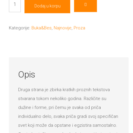
Druga
Dodaj u korpu
strana
količina
Kategorije:
Buka&Bes
,
Najnovije
,
Proza
Opis
Druga strana je zbirka kratkih proznih tekstova
stvarana tokom nekoliko godina. Različite su
dužine i forme, pri čemu je svaka od priča
individualno delo, svaka priča gradi svoj specifičan
svet koji može da opstane i egzistira samostalno.