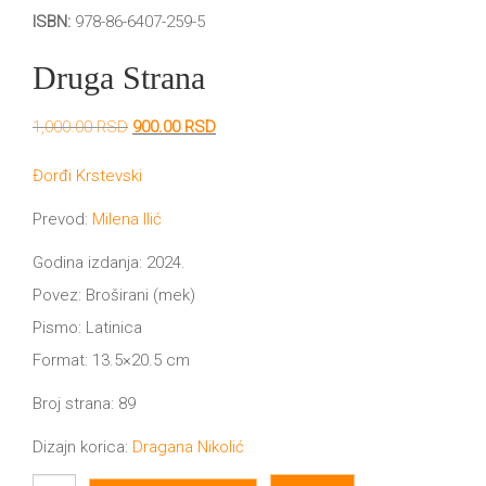
DRVO
ISBN:
978-86-6407-259-5
12/19+
Druga Strana
Portreti
Pro/za
Originalna
Trenutna
1,000.00
RSD
900.00
RSD
cena
cena
Trgni
je
je:
Đorđi Krstevski
bila:
900.00 RSD.
1,000.00 RSD.
se!
Prevod:
Milena Ilić
Poezija!
Godina izdanja: 2024.
Povez: Broširani (mek)
Pismo: Latinica
Format: 13.5×20.5 cm
Broj strana: 89
Dizajn korica:
Dragana Nikolić