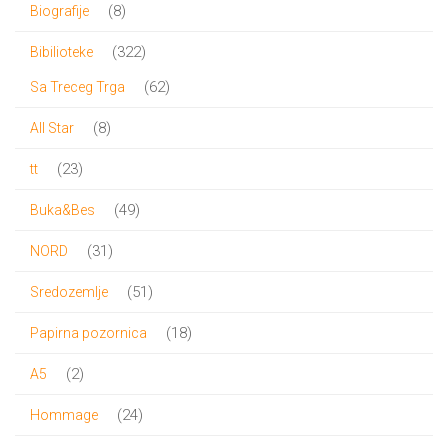
8
8
Biografije
proizvoda
322
322
Bibilioteke
proizvoda
62
62
Sa Treceg Trga
proizvoda
8
8
All Star
proizvoda
23
23
tt
proizvoda
49
49
Buka&Bes
proizvoda
31
31
NORD
proizvod
51
51
Sredozemlje
proizvod
18
18
Papirna pozornica
proizvoda
2
2
A5
proizvoda
24
24
Hommage
proizvoda