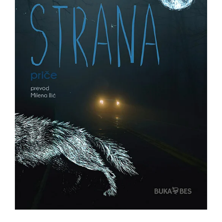
All
NOVOSTI
Star
GIFT
tt
Buka&Bes
SHOP
NORD
O
Sredozemlje
NAMA
Papirna
pozornica
KNJIŽARA
A5
TREĆE
Hommage
12/19