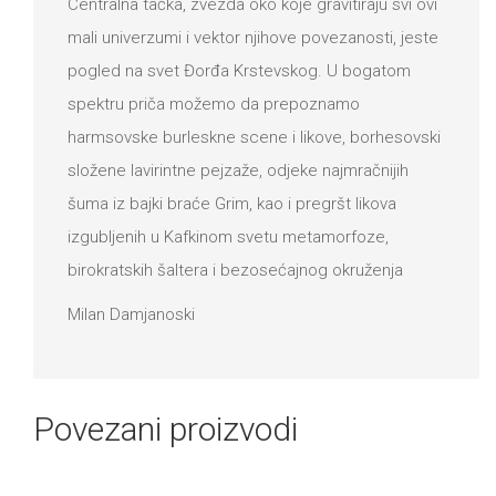
Centralna tačka, zvezda oko koje gravitiraju svi ovi
mali univerzumi i vektor njihove povezanosti, jeste
pogled na svet Đorđa Krstevskog. U bogatom
spektru priča možemo da prepoznamo
harmsovske burleskne scene i likove, borhesovski
složene lavirintne pejzaže, odjeke najmračnijih
šuma iz bajki braće Grim, kao i pregršt likova
izgubljenih u Kafkinom svetu metamorfoze,
birokratskih šaltera i bezosećajnog okruženja
Milan Damjanoski
Povezani proizvodi