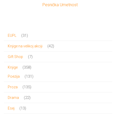
Pesnička Umetnost
31
31
EUPL
proizvod
42
42
Knjige na velikoj akciji
proizvoda
7
7
Gift Shop
proizvoda
358
358
Knjige
proizvoda
131
131
Poezija
proizvod
135
135
Proza
proizvoda
22
22
Drama
proizvoda
13
13
Esej
proizvoda