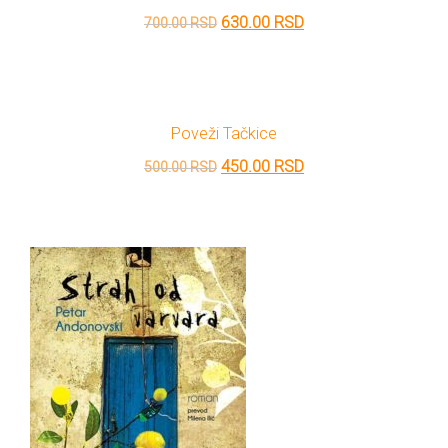
Originalna
Trenutna
630.00
RSD
700.00
RSD
cena
cena
je
je:
bila:
630.00 RSD.
Poveži Tačkice
700.00 RSD.
Originalna
Trenutna
450.00
RSD
500.00
RSD
cena
cena
je
je:
bila:
450.00 RSD.
500.00 RSD.