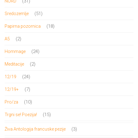
31
31
NORD
proizvod
51
51
Sredozemlje
proizvod
18
18
Papirna pozornica
proizvoda
2
2
A5
proizvoda
24
24
Hommage
proizvoda
2
2
Meditacije
proizvoda
24
24
12/19
proizvoda
7
7
12/19+
proizvoda
10
10
Pro/za
proizvoda
15
15
Trgni se! Poezija!
proizvoda
3
3
Živa Antologija francuske pezije