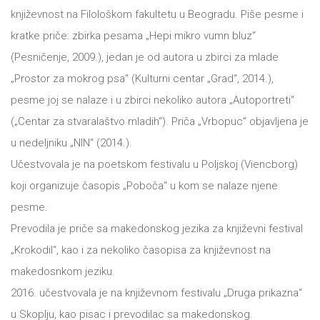
književnost na Filološkom fakultetu u Beogradu. Piše pesme i
All
NOVOSTI
kratke priče: zbirka pesama „Hepi mikro vumn bluz“
(Pesničenje, 2009.), jedan je od autora u zbirci za mlade
Star
GIFT
„Prostor za mokrog psa“ (Kulturni centar „Grad“, 2014.),
tt
pesme joj se nalaze i u zbirci nekoliko autora „Autoportreti“
Buka&Bes
SHOP
(„Centar za stvaralaštvo mladih“). Priča „Vrbopuc“ objavljena je
u nedeljniku „NIN“ (2014.).
NORD
O
Učestvovala je na poetskom festivalu u Poljskoj (Viencborg)
Sredozemlje
koji organizuje časopis „Poboča“ u kom se nalaze njene
NAMA
Papirna
pesme.
Prevodila je priče sa makedonskog jezika za književni festival
pozornica
KNJIŽARA
„Krokodil“, kao i za nekoliko časopisa za književnost na
A5
makedosnkom jeziku.
TREĆE
Hommage
2016. učestvovala je na književnom festivalu „Druga prikazna“
u Skoplju, kao pisac i prevodilac sa makedonskog.
12/19