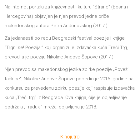
DRVO
Na internet portalu za književnost i kulturu “Strane” (Bosna i
12/19+
Hercegovina) objavljen je njen prevod jedne priče
Portreti
makedonskog autora Petra Andonovskog (2017.)
Pro/za
Za jedanaesti po redu Beogradski festival poezije i knjige
“Trgni se! Poezija!” koji organizuje izdavačka kuća Treći Trg,
Trgni
prevodila je poeziju Nikoline Andove Šopove (2017.)
se!
Njen prevod sa makedonskog jezika zbirke poezije „Poveži
Poezija!
tačkice“, Nikoline Andove Šopove pobedio je 2016. godine na
konkursu za prevedenu zbirku poezije koji raspisuje izdavačka
kuća „Treći trg“ iz Beograda. Ova knjiga, čije je objavljivanje
podržala „Traduki“ mreža, objavljena je 2018.
Kinojutro