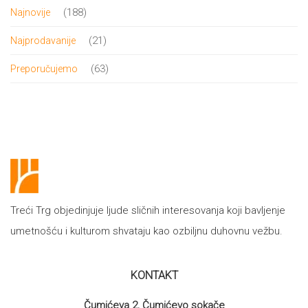
proizvoda
188
188
Najnovije
proizvoda
21
21
Najprodavanije
proizvod
63
63
Preporučujemo
proizvoda
Treći Trg objedinjuje ljude sličnih interesovanja koji bavljenje
umetnošću i kulturom shvataju kao ozbiljnu duhovnu vežbu.
KONTAKT
Čumićeva 2, Čumićevo sokače