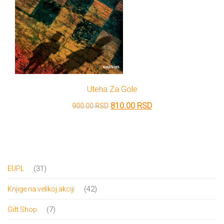
Uteha Za Gole
Originalna
Trenutna
810.00
RSD
900.00
RSD
cena
cena
je
je:
bila:
810.00 RSD.
900.00 RSD.
31
31
EUPL
proizvod
42
42
Knjige na velikoj akciji
proizvoda
7
7
Gift Shop