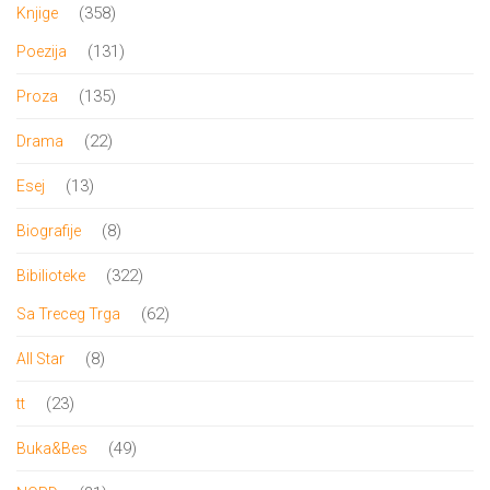
proizvoda
358
358
Knjige
proizvoda
131
131
Poezija
proizvod
135
135
Proza
proizvoda
22
22
Drama
proizvoda
13
13
Esej
proizvoda
8
8
Biografije
proizvoda
322
322
Bibilioteke
proizvoda
62
62
Sa Treceg Trga
proizvoda
8
8
All Star
proizvoda
23
23
tt
proizvoda
49
49
Buka&Bes
proizvoda