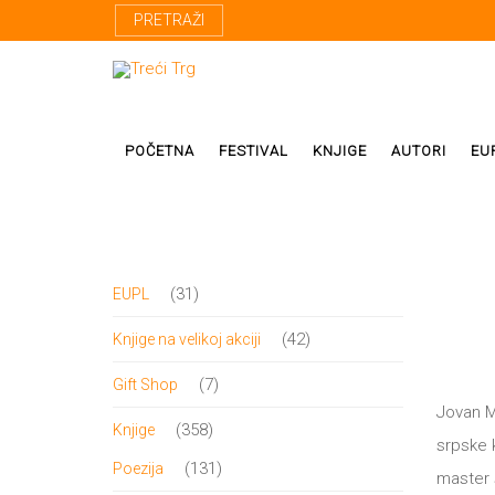
PRETRAŽI
POČETNA
FESTIVAL
KNJIGE
AUTORI
EU
Proza
Domaći autor
31
31
EUPL
Poezija
Strani autori
proizvod
42
42
Knjige na velikoj akciji
Drama
Prevodioci
proizvoda
7
7
Gift Shop
Esej
Učesnici fest
Jovan M
proizvoda
358
358
Knjige
Biografije
srpske k
proizvoda
131
131
Poezija
master 
Biblioteke