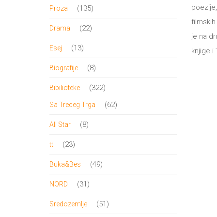
proizvod
poezije,
135
135
Proza
filmskih
proizvoda
22
22
Drama
je na d
proizvoda
13
13
Esej
knjige i
proizvoda
8
8
Biografije
proizvoda
322
322
Bibilioteke
proizvoda
62
62
Sa Treceg Trga
proizvoda
8
8
All Star
proizvoda
23
23
tt
proizvoda
49
49
Buka&Bes
proizvoda
31
31
NORD
proizvod
51
51
Sredozemlje