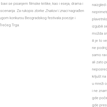
 bavi se pisanjem filmske kritike, kao i eseja, drama i
naizgled 
 scenarija. Za rukopis zbirke
Znakovi i znaci
nagrađen
neprimet
rugom konkursu Beogradskog festivala poezije i
plavetnil
 Trećeg Trga.
izgubili 
možda sm
ili je to v
ne podri
samo ra
ali zato 
neposre
krljušt na
u mreži 
i ne zna
gde poči
gde pres