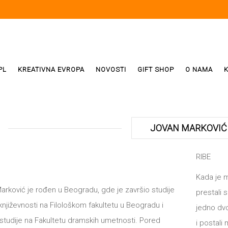
PL
KREATIVNA EVROPA
NOVOSTI
GIFT SHOP
O NAMA
i
ReX
JOVAN MARKOVIĆ
Weda
RIBE
Kada je 
ivala
arković je rođen u Beogradu, gde je završio studije
prestali 
njiževnosti na Filološkom fakultetu u Beogradu i
jedno dv
studije na Fakultetu dramskih umetnosti. Pored
i postali