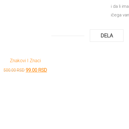
i da li i
ičega va
DELA
Znakovi I Znaci
Originalna
Trenutna
99.00
RSD
500.00
RSD
cena
cena
je
je:
bila:
99.00 RSD.
500.00 RSD.