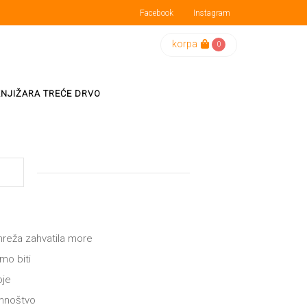
Facebook
Instagram
korpa
0
KNJIŽARA TREĆE DRVO
mreža zahvatila more
smo biti
oje
 mnoštvo