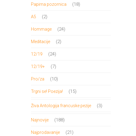
proizvod
18
18
Papirna pozornica
proizvoda
2
2
A5
proizvoda
24
24
Hommage
proizvoda
2
2
Meditacije
proizvoda
24
24
12/19
proizvoda
7
7
12/19+
proizvoda
10
10
Pro/za
proizvoda
15
15
Trgni se! Poezija!
proizvoda
3
3
Živa Antologija francuske pezije
proizvoda
188
188
Najnovije
proizvoda
21
21
Najprodavanije