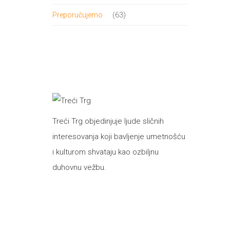
proizvod
63
63
Preporučujemo
proizvoda
Treći Trg objedinjuje ljude sličnih
interesovanja koji bavljenje umetnošću
i kulturom shvataju kao ozbiljnu
duhovnu vežbu.