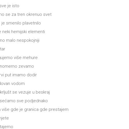
sve je isto
no se za tren okrenuo svet
o je smenilo plavetnilo
se neki hemijski elementi
o malo nespokojniji
etar
gujemo više mehure
vnomerno zevamo
prvi put imamo dodir
dovan vodom
 krljušt se vezuje u beskraj
osećamo sve podjednako
m više gde je granica gde prestajem
njete
tajemo