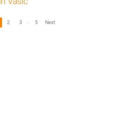
an Vasić
...
2
3
5
Next