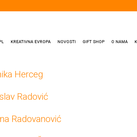
PL
KREATIVNA EVROPA
NOVOSTI
GIFT SHOP
O NAMA
i
ReX
ika Herceg
Weda
slav Radović
ivala
ena Radovanović