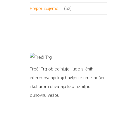
proizvod
63
63
Preporučujemo
proizvoda
Treći Trg objedinjuje ljude sličnih
interesovanja koji bavljenje umetnošću
i kulturom shvataju kao ozbiljnu
duhovnu vežbu.