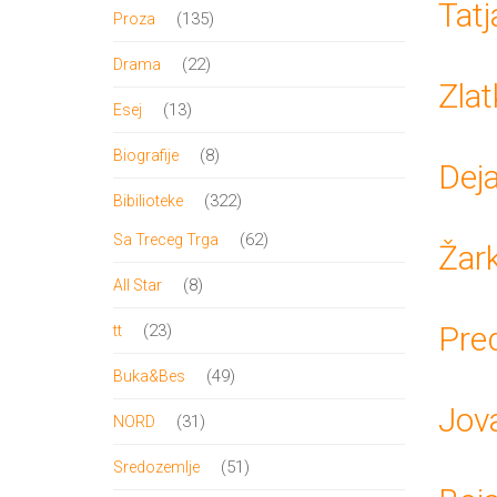
proizvod
Tatj
135
135
Proza
proizvoda
22
22
Drama
Zlat
proizvoda
13
13
Esej
proizvoda
8
8
Biografije
Dej
proizvoda
322
322
Bibilioteke
proizvoda
62
62
Sa Treceg Trga
Žar
proizvoda
8
8
All Star
proizvoda
23
Pre
23
tt
proizvoda
49
49
Buka&Bes
proizvoda
Jov
31
31
NORD
proizvod
51
51
Sredozemlje