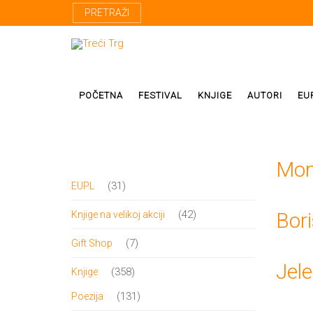
PRETRAŽI
POČETNA
FESTIVAL
KNJIGE
AUTORI
EU
Proza
Domaći autor
Mon
31
31
EUPL
Poezija
Strani autori
proizvod
42
42
Bori
Knjige na velikoj akciji
Drama
Prevodioci
proizvoda
7
7
Gift Shop
Esej
Učesnici fest
proizvoda
Jel
358
358
Knjige
Biografije
proizvoda
131
131
Poezija
Biblioteke