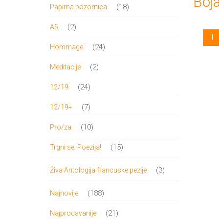
Boj
proizvod
18
18
Papirna pozornica
proizvoda
2
2
A5
1
proizvoda
24
24
Hommage
proizvoda
2
2
Meditacije
proizvoda
24
24
12/19
proizvoda
7
7
12/19+
proizvoda
10
10
Pro/za
proizvoda
15
15
Trgni se! Poezija!
proizvoda
3
3
Živa Antologija francuske pezije
proizvoda
188
188
Najnovije
proizvoda
21
21
Najprodavanije