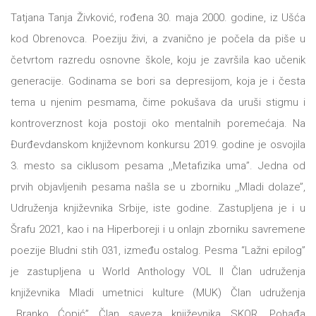
Tatjana Tanja Živković, rođena 30. maja 2000. godine, iz Ušća
All
NOVOSTI
kod Obrenovca. Poeziju živi, a zvanično je počela da piše u
Star
četvrtom razredu osnovne škole, koju je završila kao učenik
GIFT
generacije. Godinama se bori sa depresijom, koja je i česta
tt
tema u njenim pesmama, čime pokušava da uruši stigmu i
Buka&Bes
SHOP
kontroverznost koja postoji oko mentalnih poremećaja. Na
NORD
Đurđevdanskom književnom konkursu 2019. godine je osvojila
O
3. mesto sa ciklusom pesama ,,Metafizika uma’’. Jedna od
Sredozemlje
prvih objavljenih pesama našla se u zborniku ,,Mladi dolaze’’,
NAMA
Papirna
Udruženja književnika Srbije, iste godine. Zastupljena je i u
pozornica
Šrafu 2021, kao i na Hiperboreji i u onlajn zborniku savremene
KNJIŽARA
poezije Bludni stih 031, između ostalog. Pesma “Lažni epilog”
A5
je zastupljena u World Anthology VOL II Član udruženja
TREĆE
Hommage
književnika Mladi umetnici kulture (MUK) Član udruženja
12/19
..Branko Ćopić’’ Član saveza književnika SKOR. Pohađa