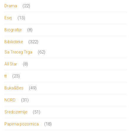
proizvoda
22
22
Drama
proizvoda
13
13
Esej
proizvoda
8
8
Biografije
proizvoda
322
322
Bibilioteke
proizvoda
62
62
Sa Treceg Trga
proizvoda
8
8
All Star
proizvoda
23
23
tt
proizvoda
49
49
Buka&Bes
proizvoda
31
31
NORD
proizvod
51
51
Sredozemlje
proizvod
18
18
Papirna pozornica