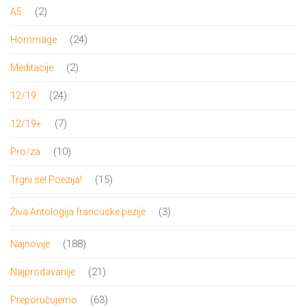
proizvoda
2
2
A5
proizvoda
24
24
Hommage
proizvoda
2
2
Meditacije
proizvoda
24
24
12/19
proizvoda
7
7
12/19+
proizvoda
10
10
Pro/za
proizvoda
15
15
Trgni se! Poezija!
proizvoda
3
3
Živa Antologija francuske pezije
proizvoda
188
188
Najnovije
proizvoda
21
21
Najprodavanije
proizvod
63
63
Preporučujemo