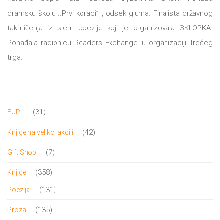
DRVO
dramsku školu ..Prvi koraci’’ , odsek gluma. Finalista državnog
12/19+
takmičenja iz slem poezije koji je organizovala SKLOPKA.
Portreti
Pohađala radionicu Readers Exchange, u organizaciji Trećeg
Pro/za
trga.
Trgni
se!
31
31
EUPL
Poezija!
proizvod
42
42
Knjige na velikoj akciji
proizvoda
7
7
Gift Shop
proizvoda
358
358
Knjige
proizvoda
131
131
Poezija
proizvod
135
135
Proza