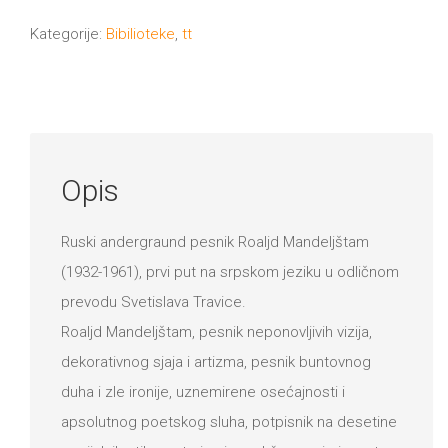
količina
Kategorije:
Bibilioteke
,
tt
Opis
Ruski andergraund pesnik Roaljd Mandeljštam
(1932-1961), prvi put na srpskom jeziku u odličnom
prevodu Svetislava Travice.
Roaljd Mandeljštam, pesnik neponovljivih vizija,
dekorativnog sjaja i artizma, pesnik buntovnog
duha i zle ironije, uznemirene osećajnosti i
apsolutnog poetskog sluha, potpisnik na desetine