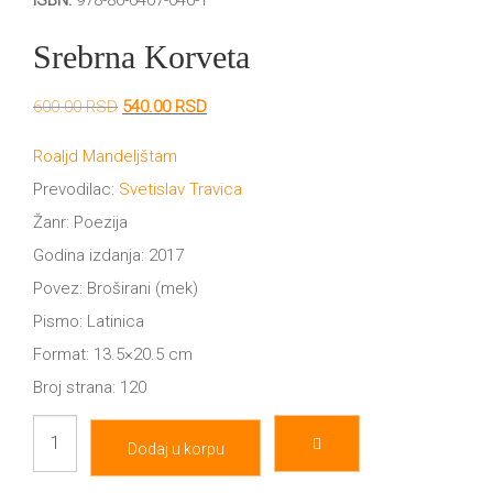
ISBN:
978-86-6407-046-1
DRVO
12/19+
Srebrna Korveta
Portreti
Originalna
Trenutna
600.00
RSD
540.00
RSD
Pro/za
cena
cena
je
je:
Roaljd Mandeljštam
Trgni
bila:
540.00 RSD.
Prevodilac:
Svetislav Travica
600.00 RSD.
se!
Žanr: Poezija
Godina izdanja: 2017
Poezija!
Povez: Broširani (mek)
Pismo: Latinica
Format: 13.5×20.5 cm
Broj strana: 120
Srebrna
Dodaj u korpu
korveta