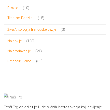
proizvoda
10
10
Pro/za
proizvoda
15
15
Trgni se! Poezija!
proizvoda
3
3
Živa Antologija francuske pezije
proizvoda
188
188
Najnovije
proizvoda
21
21
Najprodavanije
proizvod
63
63
Preporučujemo
proizvoda
Treći Trg objedinjuje ljude sličnih interesovanja koji bavljenje