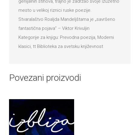
genijalnih stihova, trajno je zadržao svoje izuzetno
mesto u velikoj riznici ruske poezije.
Stvaralaštvo Roaljda Mandeljštama je „savršeno
fantastična pojava” – Viktor Krivuljin
Kategorije za knjigu: Prevodna poezija, Moderni
klasici, tt Biblioteka za svetsku književnost
Povezani proizvodi