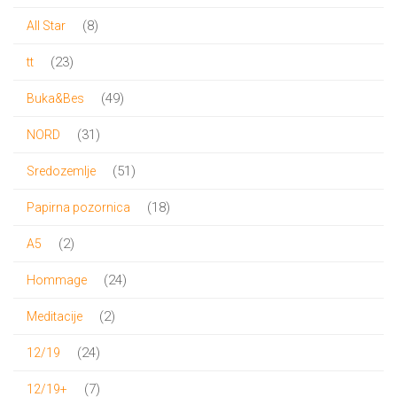
proizvoda
8
8
All Star
proizvoda
23
23
tt
proizvoda
49
49
Buka&Bes
proizvoda
31
31
NORD
proizvod
51
51
Sredozemlje
proizvod
18
18
Papirna pozornica
proizvoda
2
2
A5
proizvoda
24
24
Hommage
proizvoda
2
2
Meditacije
proizvoda
24
24
12/19
proizvoda
7
7
12/19+