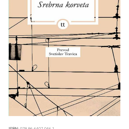
All
NOVOSTI
Star
GIFT
tt
Buka&Bes
SHOP
NORD
O
Sredozemlje
NAMA
Papirna
pozornica
KNJIŽARA
A5
TREĆE
Hommage
12/19