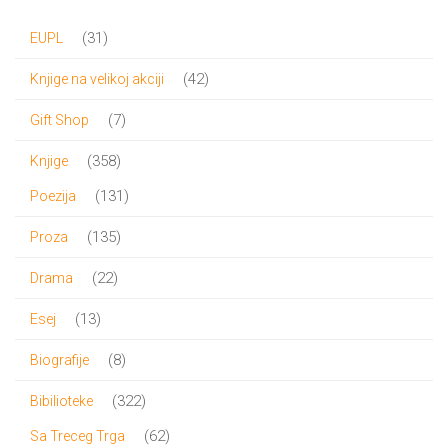
bila:
720.00 RSD.
31
31
EUPL
800.00 RSD.
proizvod
42
42
Knjige na velikoj akciji
proizvoda
7
7
Gift Shop
proizvoda
358
358
Knjige
proizvoda
131
131
Poezija
proizvod
135
135
Proza
proizvoda
22
22
Drama
proizvoda
13
13
Esej
proizvoda
8
8
Biografije
proizvoda
322
322
Bibilioteke
proizvoda
62
62
Sa Treceg Trga