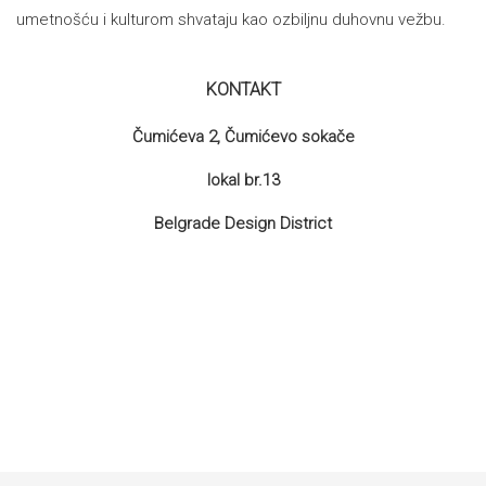
umetnošću i kulturom shvataju kao ozbiljnu duhovnu vežbu.
KONTAKT
Čumićeva 2, Čumićevo sokače
lokal br.13
Belgrade Design District