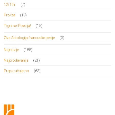
proizvoda
7
7
12/19+
proizvoda
10
10
Pro/za
proizvoda
15
15
Trgni se! Poezija!
proizvoda
3
3
Živa Antologija francuske pezije
proizvoda
188
188
Najnovije
proizvoda
21
21
Najprodavanije
proizvod
63
63
Preporučujemo
proizvoda