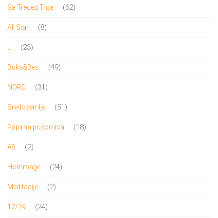
proizvoda
62
62
Sa Treceg Trga
proizvoda
8
8
All Star
proizvoda
23
23
tt
proizvoda
49
49
Buka&Bes
proizvoda
31
31
NORD
proizvod
51
51
Sredozemlje
proizvod
18
18
Papirna pozornica
proizvoda
2
2
A5
proizvoda
24
24
Hommage
proizvoda
2
2
Meditacije
proizvoda
24
24
12/19