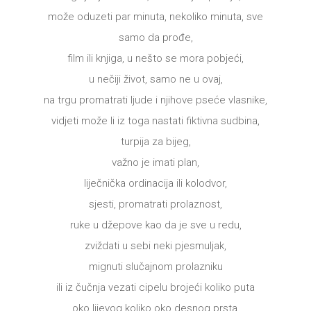
može oduzeti par minuta, nekoliko minuta, sve
samo da prođe,
film ili knjiga, u nešto se mora pobjeći,
u nečiji život, samo ne u ovaj,
na trgu promatrati ljude i njihove pseće vlasnike,
vidjeti može li iz toga nastati fiktivna sudbina,
turpija za bijeg,
važno je imati plan,
liječnička ordinacija ili kolodvor,
sjesti, promatrati prolaznost,
ruke u džepove kao da je sve u redu,
zviždati u sebi neki pjesmuljak,
mignuti slučajnom prolazniku
ili iz čučnja vezati cipelu brojeći koliko puta
oko lijevog koliko oko desnog prsta,