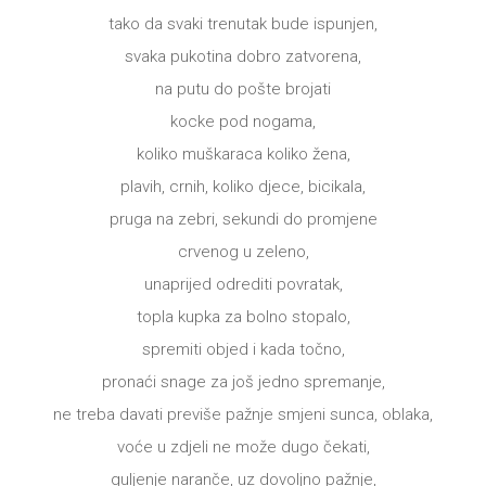
tako da svaki trenutak bude ispunjen,
svaka pukotina dobro zatvorena,
na putu do pošte brojati
kocke pod nogama,
koliko muškaraca koliko žena,
plavih, crnih, koliko djece, bicikala,
pruga na zebri, sekundi do promjene
crvenog u zeleno,
unaprijed odrediti povratak,
topla kupka za bolno stopalo,
spremiti objed i kada točno,
pronaći snage za još jedno spremanje,
ne treba davati previše pažnje smjeni sunca, oblaka,
voće u zdjeli ne može dugo čekati,
guljenje naranče, uz dovoljno pažnje,