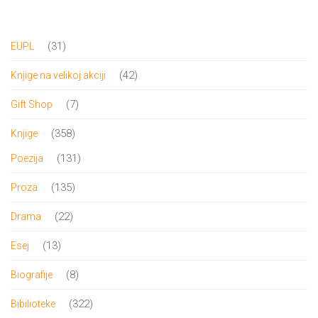
bila:
199.00 RSD.
600.00 RSD.
31
31
EUPL
proizvod
42
42
Knjige na velikoj akciji
proizvoda
7
7
Gift Shop
proizvoda
358
358
Knjige
proizvoda
131
131
Poezija
proizvod
135
135
Proza
proizvoda
22
22
Drama
proizvoda
13
13
Esej
proizvoda
8
8
Biografije
proizvoda
322
322
Bibilioteke