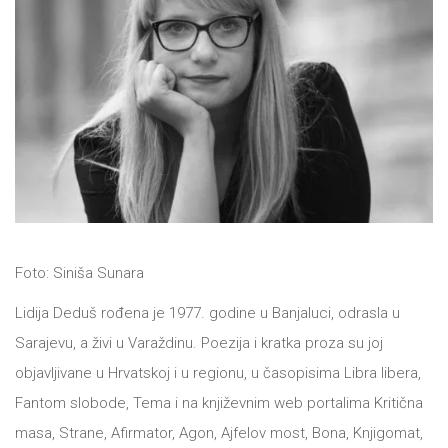
All
NOVOSTI
Star
GIFT
tt
Buka&Bes
SHOP
NORD
O
Sredozemlje
Foto: Siniša Sunara
NAMA
Papirna
Lidija Deduš rođena je 1977. godine u Banjaluci, odrasla u
pozornica
KNJIŽARA
Sarajevu, a živi u Varaždinu. Poezija i kratka proza su joj
A5
objavljivane u Hrvatskoj i u regionu, u časopisima Libra libera,
TREĆE
Hommage
Fantom slobode, Tema i na književnim web portalima Kritična
masa, Strane, Afirmator, Agon, Ajfelov most, Bona, Knjigomat,
12/19