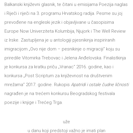
DRVO
Balkanski književni glasnik, te čitani u emisijama Poezija naglas
12/19+
i Riječi i riječi na 3. programu Hrvatskog radija. Pesme su joj
Portreti
prevođene na engleski jezik i objavljivane u časopisima
Europe Now Univerziteta Kolumbija, Njujork i The Well Review
Pro/za
iz Irske. Zastupljena je u antologiji pjesnikinja inspiriranih
Trgni
imigracijom „Ovo nije dom – pesnikinje o migraciji“ koju su
se!
priredile Vitomirka Trebovac i Jelena Anđelovska. Finalistkinja
je konkursa za kratku priču „Vranac“ 2016. godine, kao i
Poezija!
konkursa „Post Scriptum za književnost na društvenim
mrežama“ 2017. godine. Rukopis
Apatridi i ostale čudne ličnosti
nagrađen je na trećem konkursu Beogradskog festivala
poezije i knjige i Trećeg Trga.
uže
u danu koji predstoji važno je imati plan