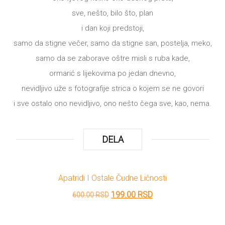
sve, nešto, bilo što, plan
i dan koji predstoji,
samo da stigne večer, samo da stigne san, postelja, meko,
samo da se zaborave oštre misli s ruba kade,
ormarić s lijekovima po jedan dnevno,
nevidljivo uže s fotografije strica o kojem se ne govori
i sve ostalo ono nevidljivo, ono nešto čega sve, kao, nema.
DELA
Apatridi I Ostale Čudne Ličnosti
Originalna
Trenutna
199.00
RSD
600.00
RSD
cena
cena
je
je: