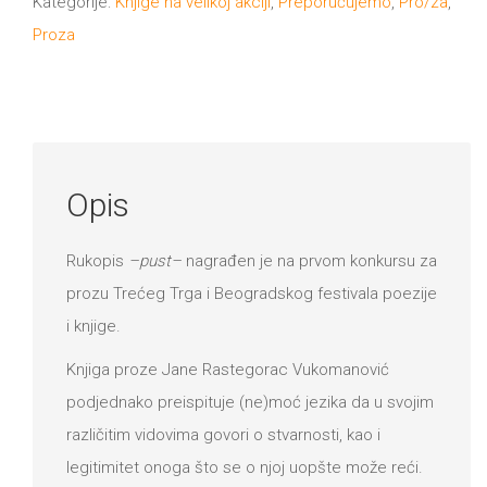
Kategorije:
Knjige na velikoj akciji
,
Preporučujemo
,
Pro/za
,
DRVO
Pro/za
Proza
Trgni
se!
Poezija!
Opis
Rukopis
–pust–
nagrađen je na prvom konkursu za
prozu Trećeg Trga i Beogradskog festivala poezije
i knjige.
Knjiga proze Jane Rastegorac Vukomanović
podjednako preispituje (ne)moć jezika da u svojim
različitim vidovima govori o stvarnosti, kao i
legitimitet onoga što se o njoj uopšte može reći.