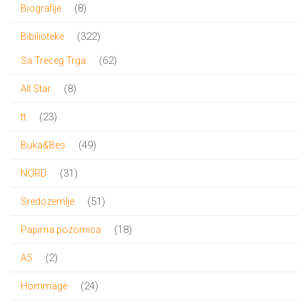
proizvoda
8
8
Biografije
proizvoda
322
322
Bibilioteke
proizvoda
62
62
Sa Treceg Trga
proizvoda
8
8
All Star
proizvoda
23
23
tt
proizvoda
49
49
Buka&Bes
proizvoda
31
31
NORD
proizvod
51
51
Sredozemlje
proizvod
18
18
Papirna pozornica
proizvoda
2
2
A5
proizvoda
24
24
Hommage
proizvoda