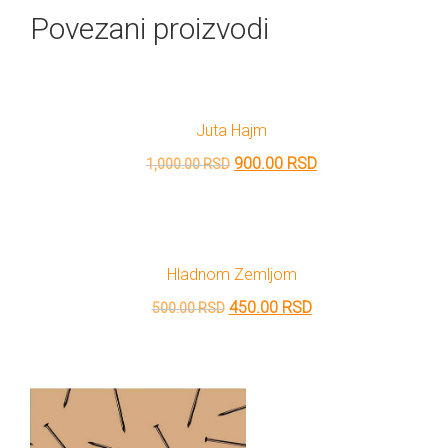
Povezani proizvodi
Juta Hajm
Originalna
Trenutna
900.00
RSD
1,000.00
RSD
cena
cena
je
je:
bila:
900.00 RSD.
Hladnom Zemljom
1,000.00 RSD.
Originalna
Trenutna
450.00
RSD
500.00
RSD
cena
cena
je
je:
bila:
450.00 RSD.
500.00 RSD.