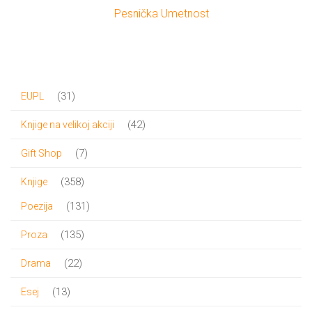
Pesnička Umetnost
31
31
EUPL
proizvod
42
42
Knjige na velikoj akciji
proizvoda
7
7
Gift Shop
proizvoda
358
358
Knjige
proizvoda
131
131
Poezija
proizvod
135
135
Proza
proizvoda
22
22
Drama
proizvoda
13
13
Esej