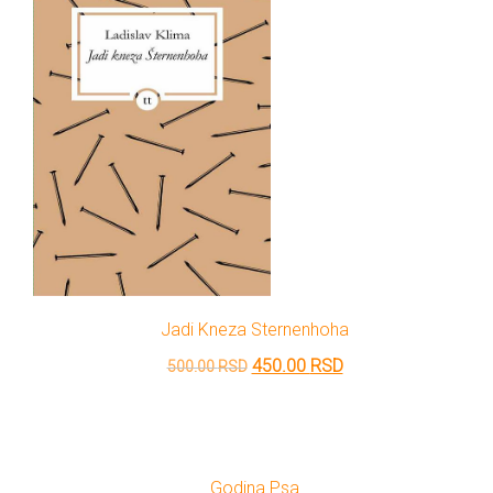
Jadi Kneza Sternenhoha
Originalna
Trenutna
450.00
RSD
500.00
RSD
cena
cena
je
je:
bila:
450.00 RSD.
Godina Psa