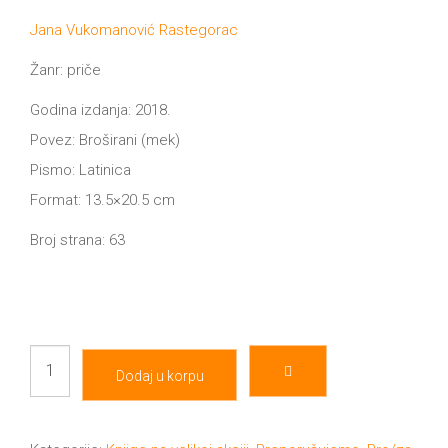
cena
cena
tt
je
je:
Jana Vukomanović Rastegorac
bila:
199.00 RSD.
NOVOSTI
Buka&Bes
700.00 RSD.
Žanr: priče
NORD
GIFT
Godina izdanja: 2018.
Sredozemlje
Povez: Broširani (mek)
SHOP
Pismo: Latinica
Papirna
Format: 13.5×20.5 cm
pozornica
O
Broj strana: 63
A5
NAMA
Hommage
12/19
KNJIŽARA
-
Dodaj u korpu
12/19+
pust-
TREĆE
Portreti
količina