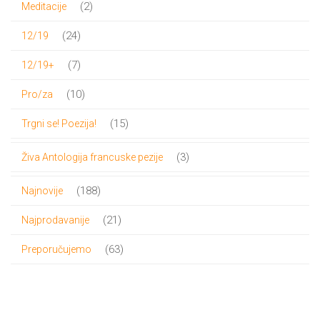
2
2
Meditacije
proizvoda
24
24
12/19
proizvoda
7
7
12/19+
proizvoda
10
10
Pro/za
proizvoda
15
15
Trgni se! Poezija!
proizvoda
3
3
Živa Antologija francuske pezije
proizvoda
188
188
Najnovije
proizvoda
21
21
Najprodavanije
proizvod
63
63
Preporučujemo
proizvoda