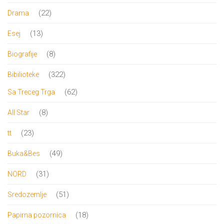
proizvoda
22
22
Drama
proizvoda
13
13
Esej
proizvoda
8
8
Biografije
proizvoda
322
322
Bibilioteke
proizvoda
62
62
Sa Treceg Trga
proizvoda
8
8
All Star
proizvoda
23
23
tt
proizvoda
49
49
Buka&Bes
proizvoda
31
31
NORD
proizvod
51
51
Sredozemlje
proizvod
18
18
Papirna pozornica