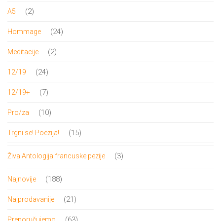
proizvoda
2
2
A5
proizvoda
24
24
Hommage
proizvoda
2
2
Meditacije
proizvoda
24
24
12/19
proizvoda
7
7
12/19+
proizvoda
10
10
Pro/za
proizvoda
15
15
Trgni se! Poezija!
proizvoda
3
3
Živa Antologija francuske pezije
proizvoda
188
188
Najnovije
proizvoda
21
21
Najprodavanije
proizvod
63
63
Preporučujemo