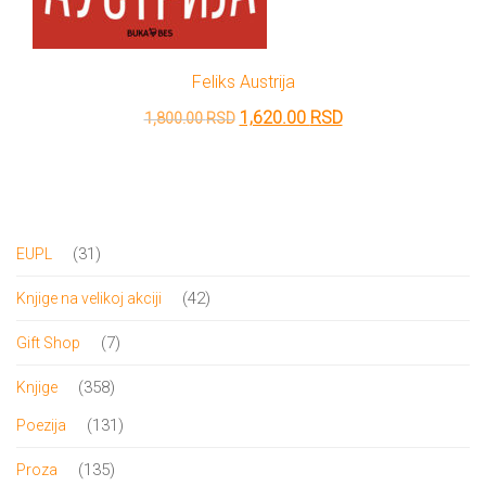
Feliks Austrija
Originalna
Trenutna
1,620.00
RSD
1,800.00
RSD
cena
cena
je
je:
bila:
1,620.00 RSD.
1,800.00 RSD.
31
31
EUPL
proizvod
42
42
Knjige na velikoj akciji
proizvoda
7
7
Gift Shop
proizvoda
358
358
Knjige
proizvoda
131
131
Poezija
proizvod
135
135
Proza