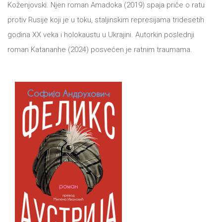
DRVO
Koženjovski. Njen roman Amadoka (2019) spaja priče o ratu
12/19+
protiv Rusije koji je u toku, staljinskim represijama tridesetih
godina XX veka i holokaustu u Ukrajini. Autorkin poslednji
Portreti
roman Katananhe (2024) posvećen je ratnim traumama.
Pro/za
Trgni
se!
Poezija!