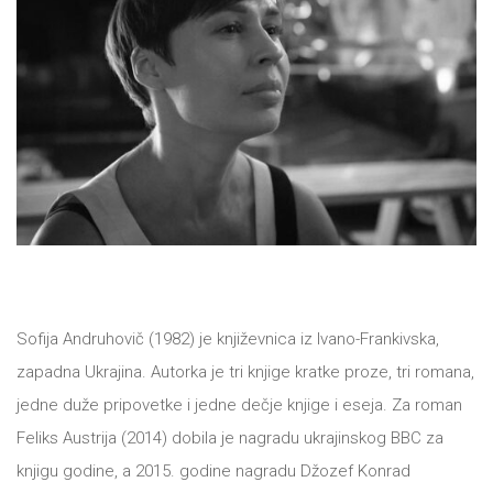
All
NOVOSTI
Star
GIFT
tt
Buka&Bes
SHOP
NORD
O
Sredozemlje
NAMA
Papirna
Sofija Andruhovič (1982) je književnica iz Ivano-Frankivska,
pozornica
zapadna Ukrajina. Autorka je tri knjige kratke proze, tri romana,
KNJIŽARA
A5
jedne duže pripovetke i jedne dečje knjige i eseja. Za roman
TREĆE
Feliks Austrija (2014) dobila je nagradu ukrajinskog BBC za
Hommage
knjigu godine, a 2015. godine nagradu Džozef Konrad
12/19