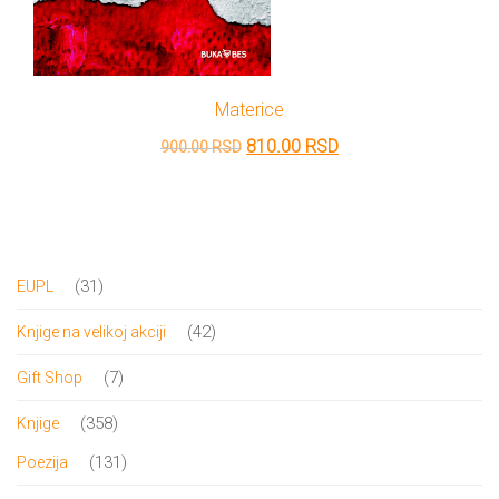
Materice
Originalna
Trenutna
810.00
RSD
900.00
RSD
cena
cena
je
je:
bila:
810.00 RSD.
900.00 RSD.
31
31
EUPL
proizvod
42
42
Knjige na velikoj akciji
proizvoda
7
7
Gift Shop
proizvoda
358
358
Knjige
proizvoda
131
131
Poezija
proizvod