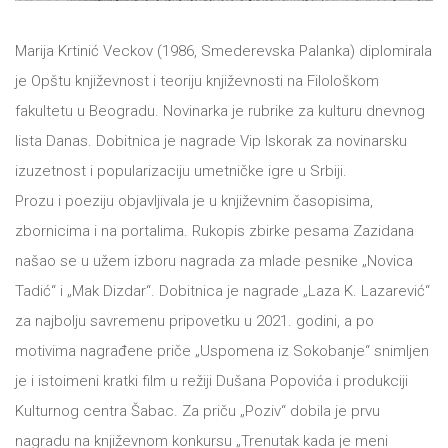
DRVO
12/19+
Marija Krtinić Veckov (1986, Smederevska Palanka) diplomirala
Portreti
je Opštu književnost i teoriju književnosti na Filološkom
fakultetu u Beogradu. Novinarka je rubrike za kulturu dnevnog
Pro/za
lista Danas. Dobitnica je nagrade Vip Iskorak za novinarsku
Trgni
izuzetnost i popularizaciju umetničke igre u Srbiji.
se!
Prozu i poeziju objavljivala je u književnim časopisima,
zbornicima i na portalima. Rukopis zbirke pesama Zazidana
Poezija!
našao se u užem izboru nagrada za mlade pesnike „Novica
Tadić“ i „Mak Dizdar“. Dobitnica je nagrade „Laza K. Lazarević“
za najbolju savremenu pripovetku u 2021. godini, a po
motivima nagrađene priče „Uspomena iz Sokobanje“ snimljen
je i istoimeni kratki film u režiji Dušana Popovića i produkciji
Kulturnog centra Šabac. Za priču „Poziv“ dobila je prvu
nagradu na književnom konkursu „Trenutak kada je meni