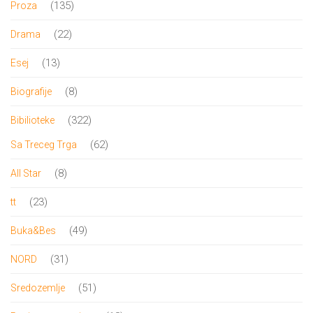
135
135
Proza
proizvoda
22
22
Drama
proizvoda
13
13
Esej
proizvoda
8
8
Biografije
proizvoda
322
322
Bibilioteke
proizvoda
62
62
Sa Treceg Trga
proizvoda
8
8
All Star
proizvoda
23
23
tt
proizvoda
49
49
Buka&Bes
proizvoda
31
31
NORD
proizvod
51
51
Sredozemlje
proizvod