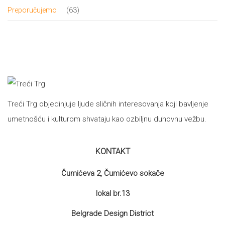
proizvod
63
63
Preporučujemo
proizvoda
Treći Trg objedinjuje ljude sličnih interesovanja koji bavljenje
umetnošću i kulturom shvataju kao ozbiljnu duhovnu vežbu.
KONTAKT
Čumićeva 2, Čumićevo sokače
lokal br.13
Belgrade Design District