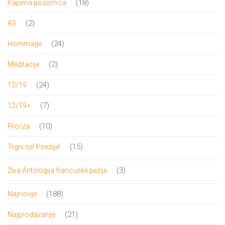
18
18
Papirna pozornica
proizvoda
2
2
A5
proizvoda
24
24
Hommage
proizvoda
2
2
Meditacije
proizvoda
24
24
12/19
proizvoda
7
7
12/19+
proizvoda
10
10
Pro/za
proizvoda
15
15
Trgni se! Poezija!
proizvoda
3
3
Živa Antologija francuske pezije
proizvoda
188
188
Najnovije
proizvoda
21
21
Najprodavanije