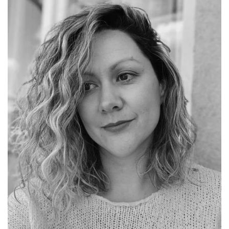
All
NOVOSTI
Star
GIFT
tt
Buka&Bes
SHOP
NORD
O
Sredozemlje
NAMA
Papirna
pozornica
KNJIŽARA
A5
TREĆE
Hommage
12/19