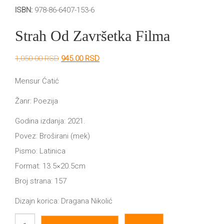
DRVO
ISBN:
978-86-6407-153-6
12/19+
Strah Od Završetka Filma
Portreti
Pro/za
Originalna
Trenutna
1,050.00
RSD
945.00
RSD
cena
cena
Trgni
je
je:
Mensur Ćatić
bila:
945.00 RSD.
1,050.00 RSD.
se!
Žanr: Poezija
Poezija!
Godina izdanja: 2021.
Povez: Broširani (mek)
Pismo: Latinica
Format: 13.5×20.5cm
Broj strana: 157
Dizajn korica: Dragana Nikolić
Strah