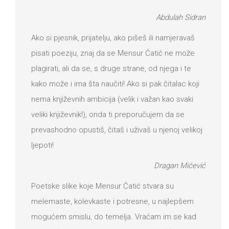
Abdulah Sidran
Ako si pjesnik, prijatelju, ako pišeš ili namjeravaš
pisati poeziju, znaj da se Mensur Ćatić ne može
plagirati, ali da se, s druge strane, od njega i te
kako može i ima šta naučiti! Ako si pak čitalac koji
nema književnih ambicija (velik i važan kao svaki
veliki književnik!), onda ti preporučujem da se
prevashodno opustiš, čitaš i uživaš u njenoj velikoj
ljepoti!
Dragan Mićević
Poetske slike koje Mensur Ćatić stvara su
melemaste, kolevkaste i potresne, u najlepšem
mogućem smislu, do temelja. Vraćam im se kad