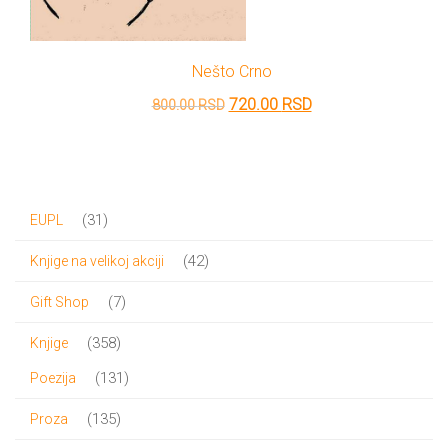
Nešto Crno
Originalna
Trenutna
720.00
RSD
800.00
RSD
cena
cena
je
je:
bila:
720.00 RSD.
31
31
EUPL
800.00 RSD.
proizvod
42
42
Knjige na velikoj akciji
proizvoda
7
7
Gift Shop
proizvoda
358
358
Knjige
proizvoda
131
131
Poezija
proizvod
135
135
Proza
proizvoda