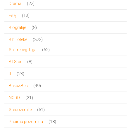
22
22
Drama
proizvoda
13
13
Esej
proizvoda
8
8
Biografije
proizvoda
322
322
Bibilioteke
proizvoda
62
62
Sa Treceg Trga
proizvoda
8
8
All Star
proizvoda
23
23
tt
proizvoda
49
49
Buka&Bes
proizvoda
31
31
NORD
proizvod
51
51
Sredozemlje
proizvod
18
18
Papirna pozornica
proizvoda