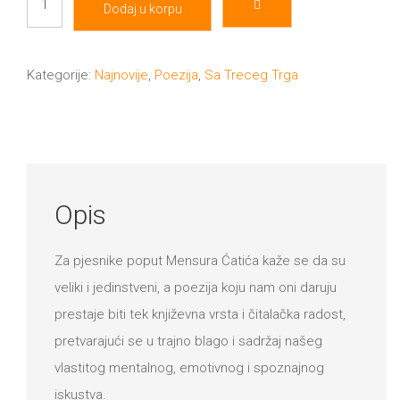
Dodaj u korpu
od
završetka
filma
Kategorije:
Najnovije
,
Poezija
,
Sa Treceg Trga
količina
Opis
Za pjesnike poput Mensura Ćatića kaže se da su
veliki i jedinstveni, a poezija koju nam oni daruju
prestaje biti tek književna vrsta i čitalačka radost,
pretvarajući se u trajno blago i sadržaj našeg
vlastitog mentalnog, emotivnog i spoznajnog
iskustva.