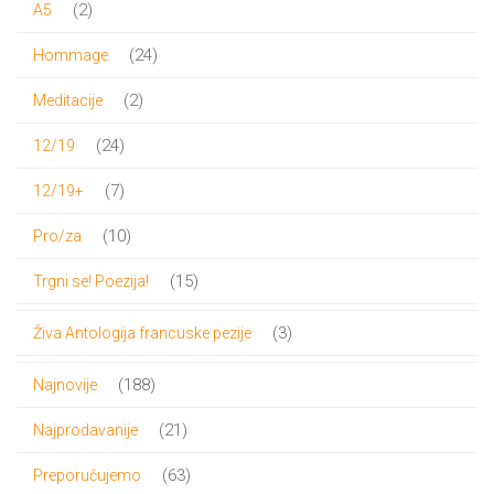
2
2
A5
proizvoda
24
24
Hommage
proizvoda
2
2
Meditacije
proizvoda
24
24
12/19
proizvoda
7
7
12/19+
proizvoda
10
10
Pro/za
proizvoda
15
15
Trgni se! Poezija!
proizvoda
3
3
Živa Antologija francuske pezije
proizvoda
188
188
Najnovije
proizvoda
21
21
Najprodavanije
proizvod
63
63
Preporučujemo