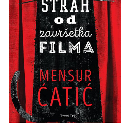
All
NOVOSTI
Star
GIFT
tt
Buka&Bes
SHOP
NORD
O
Sredozemlje
NAMA
Papirna
pozornica
KNJIŽARA
A5
TREĆE
Hommage
12/19