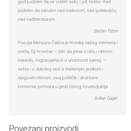
god poželim da se vratim sebi, i još češće. Kad
poželim da zaćutim nad mekotom, nad ljudskošću,
nad nadliteraturom.
Stefan Tićmi
Poezija Mensura Ćatića je hronika našeg vremena i
sveta, čiji hroničar — bilo da peva o ratu i ratnom
nasleđu, migracijama ili o umetnosti samoj —
vešto i u dubokoj vezi s maternjim jezikom i
njegovim ritmom, svoj politički i društveni
komentar pretvara u gest čistog čovekoljublja.
Srđan Gagić
Povezani proizvodi