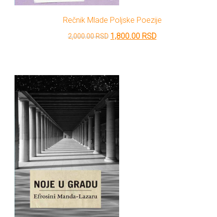
Rečnik Mlade Poljske Poezije
Originalna
Trenutna
1,800.00
RSD
2,000.00
RSD
cena
cena
je
je:
bila:
1,800.00 RSD.
2,000.00 RSD.