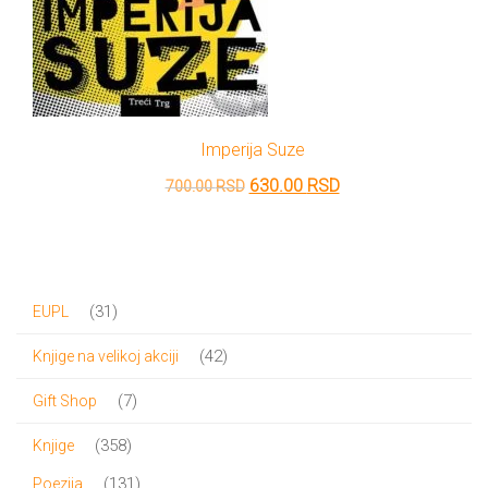
Imperija Suze
Originalna
Trenutna
630.00
RSD
700.00
RSD
cena
cena
je
je:
bila:
630.00 RSD.
31
31
EUPL
700.00 RSD.
proizvod
42
42
Knjige na velikoj akciji
proizvoda
7
7
Gift Shop
proizvoda
358
358
Knjige
proizvoda
131
131
Poezija