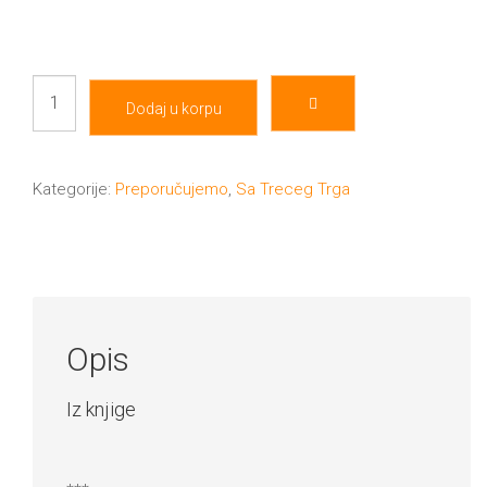
Come
Dodaj u korpu
noi
količina
Kategorije:
Preporučujemo
,
Sa Treceg Trga
Opis
Iz knjige