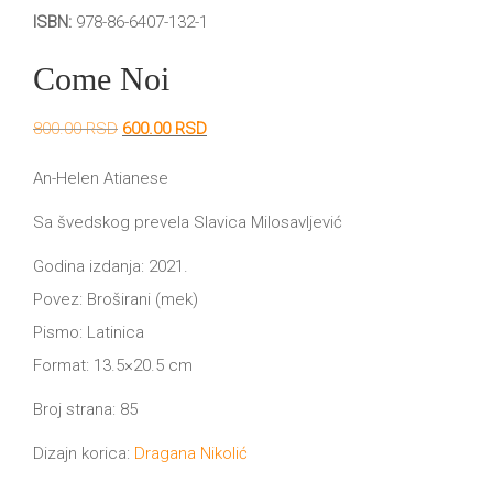
DRVO
ISBN:
978-86-6407-132-1
12/19+
Come Noi
Portreti
Pro/za
Originalna
Trenutna
800.00
RSD
600.00
RSD
cena
cena
Trgni
je
je:
An-Helen Atianese
bila:
600.00 RSD.
800.00 RSD.
se!
Sa švedskog prevela Slavica Milosavljević
Poezija!
Godina izdanja: 2021.
Povez: Broširani (mek)
Pismo: Latinica
Format: 13.5×20.5 cm
Broj strana: 85
Dizajn korica:
Dragana Nikolić