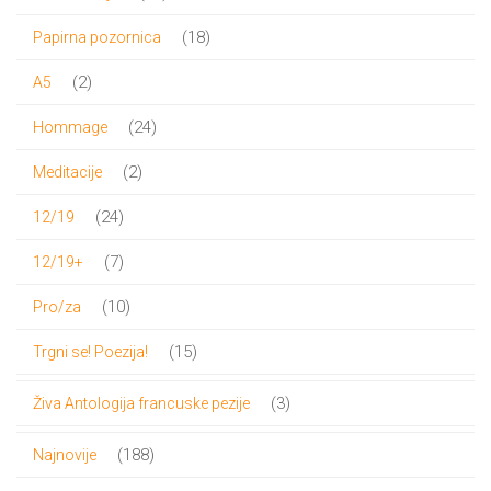
proizvod
18
18
Papirna pozornica
proizvoda
2
2
A5
proizvoda
24
24
Hommage
proizvoda
2
2
Meditacije
proizvoda
24
24
12/19
proizvoda
7
7
12/19+
proizvoda
10
10
Pro/za
proizvoda
15
15
Trgni se! Poezija!
proizvoda
3
3
Živa Antologija francuske pezije
proizvoda
188
188
Najnovije
proizvoda