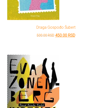
Draga Gospođo Šubert
Originalna
Trenutna
450.00
RSD
500.00
RSD
cena
cena
je
je:
bila:
450.00 RSD.
500.00 RSD.