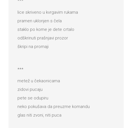
***
lice skriveno u kvrgavim rukama
pramen uklonjen s čela
staklo po kome je dete crtalo
odškrinuti prašnjavi prozor
škripi na promaji
***
metež u čekaonicama
zidovi pucaju
pete se odupiru
neko pokušava da preuzme komandu
glas niti zvoni, niti puca