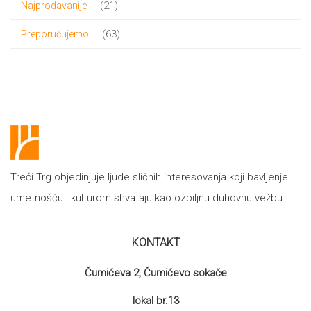
21
21
Najprodavanije
proizvod
63
63
Preporučujemo
proizvoda
Treći Trg objedinjuje ljude sličnih interesovanja koji bavljenje
umetnošću i kulturom shvataju kao ozbiljnu duhovnu vežbu.
KONTAKT
Čumićeva 2, Čumićevo sokače
lokal br.13