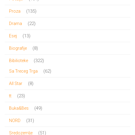
proizvod
135
135
Proza
proizvoda
22
22
Drama
proizvoda
13
13
Esej
proizvoda
8
8
Biografije
proizvoda
322
322
Bibilioteke
proizvoda
62
62
Sa Treceg Trga
proizvoda
8
8
All Star
proizvoda
23
23
tt
proizvoda
49
49
Buka&Bes
proizvoda
31
31
NORD
proizvod
51
51
Sredozemlje