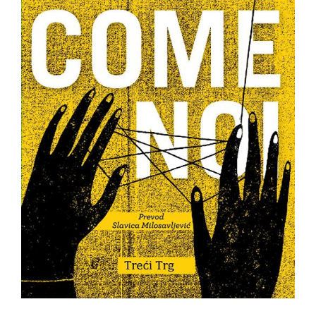
All
NOVOSTI
Star
GIFT
tt
Buka&Bes
SHOP
NORD
O
Sredozemlje
NAMA
Papirna
pozornica
KNJIŽARA
A5
TREĆE
Hommage
12/19