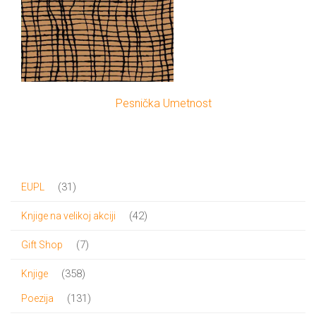
Pesnička Umetnost
31
31
EUPL
proizvod
42
42
Knjige na velikoj akciji
proizvoda
7
7
Gift Shop
proizvoda
358
358
Knjige
proizvoda
131
131
Poezija