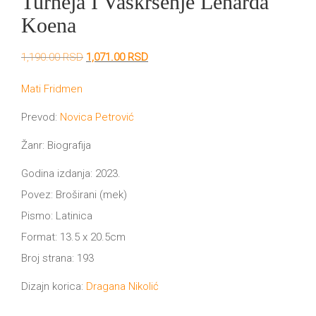
Turneja I Vaskrsenje Lenarda
Koena
All
NOVOSTI
Originalna
Trenutna
Star
1,190.00
RSD
1,071.00
RSD
cena
cena
GIFT
je
je:
tt
Mati Fridmen
bila:
1,071.00 RSD.
1,190.00 RSD.
Buka&Bes
SHOP
Prevod:
Novica Petrović
NORD
Žanr: Biografija
O
Sredozemlje
Godina izdanja: 2023.
Povez: Broširani (mek)
NAMA
Papirna
Pismo: Latinica
pozornica
Format: 13.5 x 20.5cm
KNJIŽARA
A5
Broj strana: 193
TREĆE
Hommage
Dizajn korica:
Dragana Nikolić
12/19