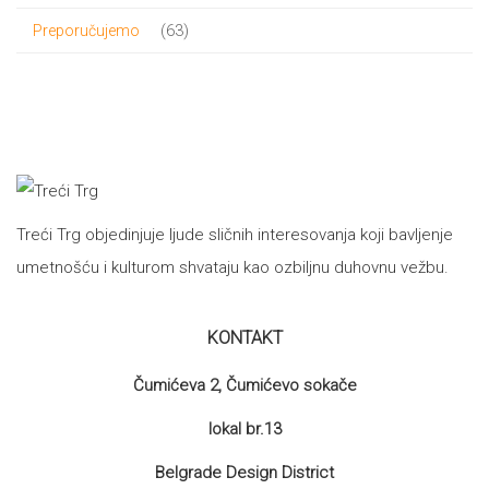
proizvod
63
63
Preporučujemo
proizvoda
Treći Trg objedinjuje ljude sličnih interesovanja koji bavljenje
umetnošću i kulturom shvataju kao ozbiljnu duhovnu vežbu.
KONTAKT
Čumićeva 2, Čumićevo sokače
lokal br.13
Belgrade Design District