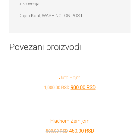
otkrovenja.
Dajen Koul, WASHINGTON POST
Povezani proizvodi
Juta Hajm
Originalna
Trenutna
900.00
RSD
1,000.00
RSD
cena
cena
je
je:
bila:
900.00 RSD.
Hladnom Zemljom
1,000.00 RSD.
Originalna
Trenutna
450.00
RSD
500.00
RSD