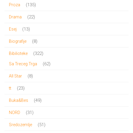
proizvod
135
135
Proza
proizvoda
22
22
Drama
proizvoda
13
13
Esej
proizvoda
8
8
Biografije
proizvoda
322
322
Bibilioteke
proizvoda
62
62
Sa Treceg Trga
proizvoda
8
8
All Star
proizvoda
23
23
tt
proizvoda
49
49
Buka&Bes
proizvoda
31
31
NORD
proizvod
51
51
Sredozemlje