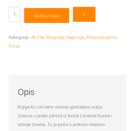
DRVO
12/19+
Ko
Dodaj u korpu
od
Portreti
vatre:
Pro/za
Rat,
Kategorije:
All Star
,
Biografije
,
Najnovije
,
Preporučujemo
,
Trgni
koncertna
Proza
turneja
se!
i
Poezija!
vaskrsenje
Lenarda
Opis
Koena
količina
Knjiga Ko od vatre veoma upečatljivo vraća
čitaoca u jedan period iz života Lenarda Koena i
istorije Izraela. To je priča o jednom mladom