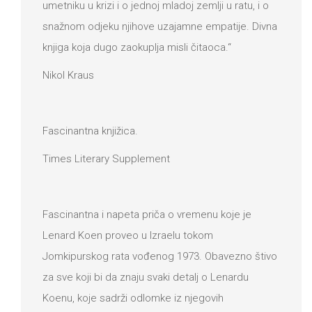
umetniku u krizi i o jednoj mladoj zemlji u ratu, i o
snažnom odjeku njihove uzajamne empatije. Divna
knjiga koja dugo zaokuplja misli čitaoca.“
Nikol Kraus
Fascinantna knjižica.
Times Literary Supplement
Fascinantna i napeta priča o vremenu koje je
Lenard Koen proveo u Izraelu tokom
Jomkipurskog rata vođenog 1973. Obavezno štivo
za sve koji bi da znaju svaki detalj o Lenardu
Koenu, koje sadrži odlomke iz njegovih