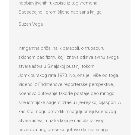
neobjavljivanih rukopisa iz tog vremena.
Saosećajno i promišljeno napisana knjiga.
Suzan Vega
Intrigantna priča, nalik paraboli, o trubaduru
sklonom pacifizmu koji iznova otkriva svrhu svoga
stvaralaštva u Sinajskoj pustinji tokom
Jomkipurskog rata 1973. No, ona je i više od toga.
Viđeno iz Fridmenove reporterske perspektive,
Koenovo putovanje takođe postaje deo mnogo
šire istorijske sage o Izraelu i jevrejskoj dijaspori. A
kao što mogu potvrditi mnogi ljubitelji Koenovog
stvaralaštva, muzika koja je nastala iz ovog
neverovatnog preseka gotovo da ima snagu