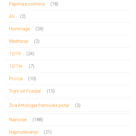
proizvod
18
18
Papirna pozornica
proizvoda
2
2
A5
proizvoda
24
24
Hommage
proizvoda
2
2
Meditacije
proizvoda
24
24
12/19
proizvoda
7
7
12/19+
proizvoda
10
10
Pro/za
proizvoda
15
15
Trgni se! Poezija!
proizvoda
3
3
Živa Antologija francuske pezije
proizvoda
188
188
Najnovije
proizvoda
21
21
Najprodavanije