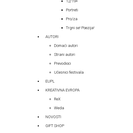
12/19+
Portreti
Pro/za
Trgni se! Poezija!
AUTORI
Domaći autori
Strani autori
Prevodioci
Učesnici festivala
EUPL
KREATIVNA EVROPA
ReX
Weda
NOVOSTI
GIFT SHOP