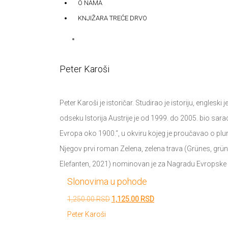
O NAMA
KNJIŽARA TREĆE DRVO
Peter Karoši
Peter Karoši je istoričar. Studirao je istoriju, engles
odseku Istorija Austrije je od 1999. do 2005. bio sar
Evropa oko 1900.“, u okviru kojeg je proučavao o plu
Njegov prvi roman Zelena, zelena trava (Grünes, gr
Elefanten, 2021) nominovan je za Nagradu Evropske un
Slonovima u pohode
Originalna
Trenutna
1,250.00
RSD
1,125.00
RSD
cena
cena
Peter Karoši