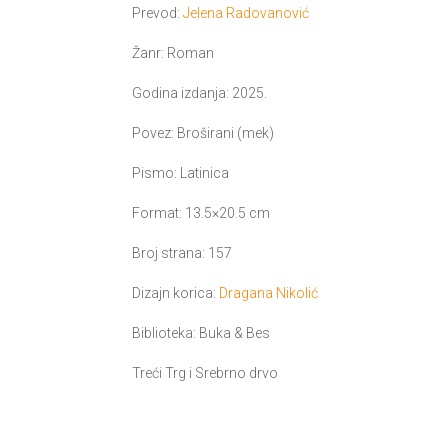
je
je:
Prevod:
Jelena Radovanović
bila:
1,125.00 RSD.
Žanr: Roman
1,250.00 RSD.
Godina izdanja: 2025.
Povez: Broširani (mek)
Pismo: Latinica
Format: 13.5×20.5 cm
Broj strana: 157
Dizajn korica:
Dragana Nikolić
Biblioteka: Buka & Bes
Treći Trg i Srebrno drvo