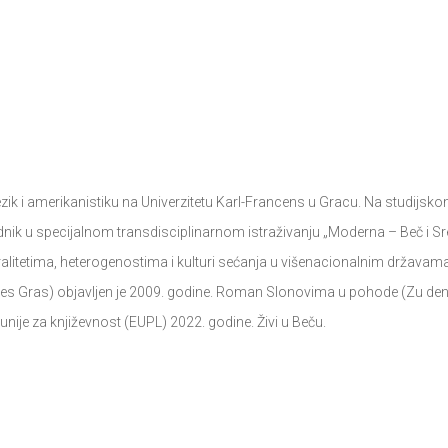
ki jezik i amerikanistiku na Univerzitetu Karl-Francens u Gracu. Na studijsk
adnik u specijalnom transdisciplinarnom istraživanju „Moderna – Beč i S
ralitetima, heterogenostima i kulturi sećanja u višenacionalnim državama
ünes Gras) objavljen je 2009. godine. Roman Slonovima u pohode (Zu de
ije za književnost (EUPL) 2022. godine. Živi u Beču.