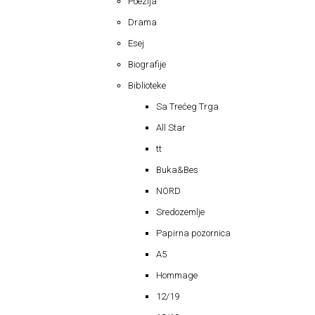
Poezija
Drama
Esej
Biografije
Biblioteke
Sa Trećeg Trga
All Star
tt
Buka&Bes
NORD
Sredozemlje
Papirna pozornica
A5
Hommage
12/19