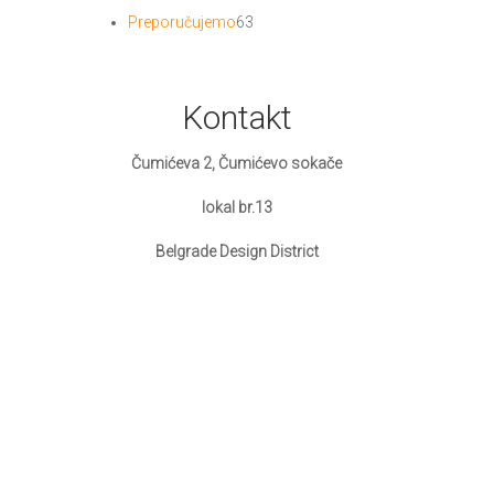
proizvod
63
Preporučujemo
63
proizvoda
Kontakt
Čumićeva 2, Čumićevo sokače
lokal br.13
Belgrade Design District