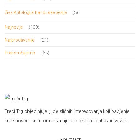
proizvoda
3
3
Živa Antologija francuske pezije
proizvoda
188
188
Najnovije
proizvoda
21
21
Najprodavanije
proizvod
63
63
Preporučujemo
proizvoda
Treći Trg objedinjuje ljude sličnih interesovanja koji bavljenje
umetnošću i kulturom shvataju kao ozbiljnu duhovnu vežbu.