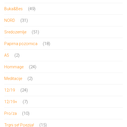
proizvoda
49
49
Buka&Bes
proizvoda
31
31
NORD
proizvod
51
51
Sredozemlje
proizvod
18
18
Papirna pozornica
proizvoda
2
2
A5
proizvoda
24
24
Hommage
proizvoda
2
2
Meditacije
proizvoda
24
24
12/19
proizvoda
7
7
12/19+
proizvoda
10
10
Pro/za
proizvoda
15
15
Trgni se! Poezija!