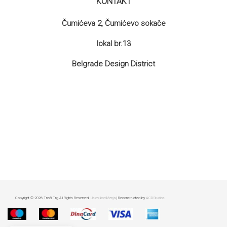
KONTAKT
Čumićeva 2, Čumićevo sokače
lokal br.13
Belgrade Design District
Copyright © 2026 Treći Trg All Rights Reserved.
Uslovi korišćenja
| Reconstructed by
ACDStudios