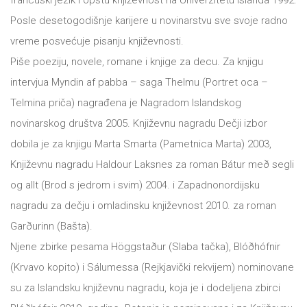
francuski jezik i opštu književnost na Univerzitetu Islanda 1992.
Posle desetogodišnje karijere u novinarstvu sve svoje radno
All
NOVOSTI
vreme posvećuje pisanju književnosti.
Star
Piše poeziju, novele, romane i knjige za decu. Za knjigu
GIFT
intervjua Myndin af pabba – saga Thelmu (Portret oca –
tt
Telmina priča) nagrađena je Nagradom Islandskog
Buka&Bes
SHOP
novinarskog društva 2005. Književnu nagradu Dečji izbor
NORD
dobila je za knjigu Marta Smarta (Pametnica Marta) 2003,
O
Književnu nagradu Haldour Laksnes za roman Bátur með segli
Sredozemlje
og allt (Brod s jedrom i svim) 2004. i Zapadnonordijsku
NAMA
Papirna
nagradu za dečju i omladinsku književnost 2010. za roman
pozornica
Garðurinn (Bašta).
KNJIŽARA
Njene zbirke pesama Höggstaður (Slaba tačka), Blóðhófnir
A5
(Krvavo kopito) i Sálumessa (Rejkjavički rekvijem) nominovane
TREĆE
Hommage
su za Islandsku književnu nagradu, koja je i dodeljena zbirci
12/19