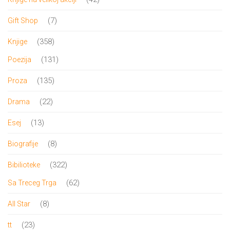
proizvoda
7
7
Gift Shop
proizvoda
358
358
Knjige
proizvoda
131
131
Poezija
proizvod
135
135
Proza
proizvoda
22
22
Drama
proizvoda
13
13
Esej
proizvoda
8
8
Biografije
proizvoda
322
322
Bibilioteke
proizvoda
62
62
Sa Treceg Trga
proizvoda
8
8
All Star
proizvoda
23
23
tt