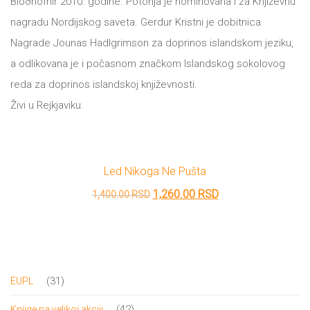
Blóðhófnir 2010. godine. Potonja je nominovana i za Književnu
DRVO
nagradu Nordijskog saveta. Gerdur Kristni je dobitnica
12/19+
Nagrade Jounas Hadlgrimson za doprinos islandskom jeziku,
Portreti
a odlikovana je i počasnom značkom Islandskog sokolovog
Pro/za
reda za doprinos islandskoj književnosti.
Živi u Rejkjaviku.
Trgni
se!
Poezija!
Led Nikoga Ne Pušta
Originalna
Trenutna
1,260.00
RSD
1,400.00
RSD
cena
cena
je
je:
bila:
1,260.00 RSD.
1,400.00 RSD.
31
31
EUPL
proizvod
42
42
Knjige na velikoj akciji