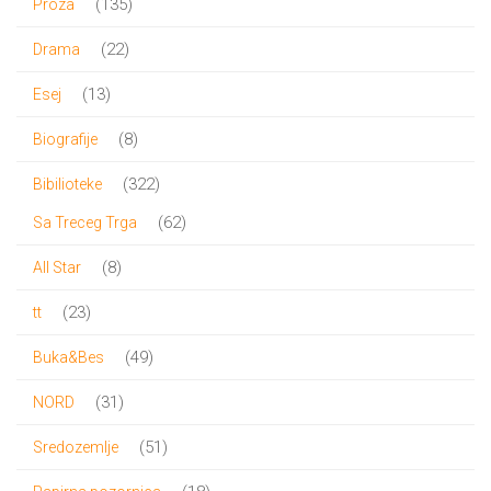
135
135
Proza
proizvoda
22
22
Drama
proizvoda
13
13
Esej
proizvoda
8
8
Biografije
proizvoda
322
322
Bibilioteke
proizvoda
62
62
Sa Treceg Trga
proizvoda
8
8
All Star
proizvoda
23
23
tt
proizvoda
49
49
Buka&Bes
proizvoda
31
31
NORD
proizvod
51
51
Sredozemlje
proizvod