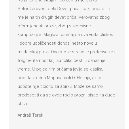
Selindžerovom delu Devet priča. Ipak, podsetila
me je na tih drugih devet priča. Verovatno zbog
oformljenosti proze, zbog sukcesivne
kompozicije. Maglovit osećaj da ova vrsta bliskosti
i dobre uobličenosti donosi nešto novo u
mađarskoj prozi. Ono što je strano je preterivanje i
fragmentarnost koji su toliko česti u današnje
vreme. U pojedinim pričama javlja se klasika,
poenta vredna Mopasana ili O. Henrija, ali to
uopšte nije tipično za zbirku. Može se samo
predosetiti da se ovde rodio prozni pisac na duge
staze.
Andraš Terek