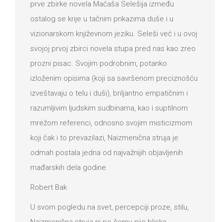
prve zbirke novela Maćaša Selešija između
ostalog se krije u tačnim prikazima duše i u
vizionarskom književnom jeziku. Seleši već i u ovoj
svojoj prvoj zbirci novela stupa pred nas kao zreo
prozni pisac. Svojim podrobnim, potanko
izloženim opisima (koji sa savršenom preciznošću
izveštavaju o telu i duši), briljantno empatičnim i
razumljivim ljudskim sudbinama, kao i suptilnom
mrežom referenci, odnosno svojim misticizmom
koji čak i to prevazilazi, Naizmenična struja je
odmah postala jedna od najvažnijih objavljenih
mađarskih dela godine.
Robert Bak
U svom pogledu na svet, percepciji proze, stilu,
Naizmenična struja ni po čemu nije bliska