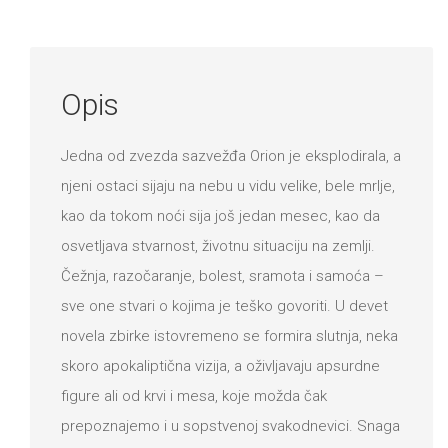
DRVO
12/19+
Portreti
Opis
Pro/za
Trgni
Jedna od zvezda sazvežđa Orion je eksplodirala, a
njeni ostaci sijaju na nebu u vidu velike, bele mrlje,
se!
kao da tokom noći sija još jedan mesec, kao da
Poezija!
osvetljava stvarnost, životnu situaciju na zemlji.
Čežnja, razočaranje, bolest, sramota i samoća –
sve one stvari o kojima je teško govoriti. U devet
novela zbirke istovremeno se formira slutnja, neka
skoro apokaliptična vizija, a oživljavaju apsurdne
figure ali od krvi i mesa, koje možda čak
prepoznajemo i u sopstvenoj svakodnevici. Snaga