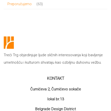
proizvod
63
63
Preporučujemo
proizvoda
Treći Trg objedinjuje ljude sličnih interesovanja koji bavljenje
umetnošću i kulturom shvataju kao ozbiljnu duhovnu vežbu.
KONTAKT
Čumićeva 2, Čumićevo sokače
lokal br.13
Belgrade Design District