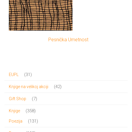
Pesnička Umetnost
31
31
EUPL
proizvod
42
42
Knjige na velikoj akciji
proizvoda
7
7
Gift Shop
proizvoda
358
358
Knjige
proizvoda
131
131
Poezija
proizvod