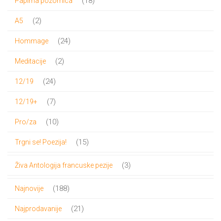
18
18
Papirna pozornica
proizvoda
2
2
A5
proizvoda
24
24
Hommage
proizvoda
2
2
Meditacije
proizvoda
24
24
12/19
proizvoda
7
7
12/19+
proizvoda
10
10
Pro/za
proizvoda
15
15
Trgni se! Poezija!
proizvoda
3
3
Živa Antologija francuske pezije
proizvoda
188
188
Najnovije
proizvoda
21
21
Najprodavanije