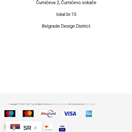
Čumićeva 2, Čumićevo sokače
lokal br.13
Belgrade Design District
Copyright © 2026 Treći Trg All Rights Reserved.
Uslovi korišćenja
| Reconstructed by
ACDStudios
SR