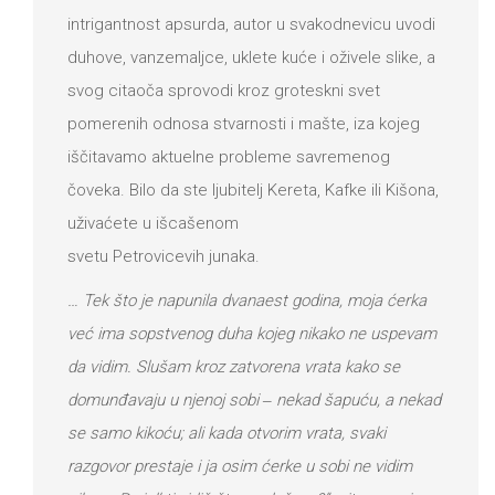
intrigantnost apsurda, autor u svakodnevicu uvodi
duhove, vanzemaljce, uklete kuće i oživele slike, a
svog citaoča sprovodi kroz groteskni svet
pomerenih odnosa stvarnosti i mašte, iza kojeg
iščitavamo aktuelne probleme savremenog
čoveka. Bilo da ste ljubitelj Kereta, Kafke ili Kišona,
uživaćete u išcašenom
svetu Petrovicevih junaka.
… Tek što je napunila dvanaest godina, moja ćerka
već ima sopstvenog duha kojeg nikako ne uspevam
da vidim. Slušam kroz zatvorena vrata kako se
domunđavaju u njenoj sobi ‒ nekad šapuću, a nekad
se samo kikoću; ali kada otvorim vrata, svaki
razgovor prestaje i ja osim ćerke u sobi ne vidim