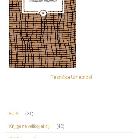
Pesnička Umetnost
31
31
EUPL
proizvod
42
42
Knjige na velikoj akciji
proizvoda