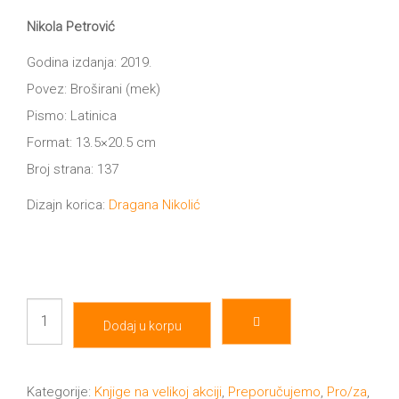
cena
cena
je
je:
Nikola Petrović
All
bila:
299.00 RSD.
NOVOSTI
800.00 RSD.
Godina izdanja: 2019.
Star
Povez: Broširani (mek)
GIFT
tt
Pismo: Latinica
Format: 13.5×20.5 cm
Buka&Bes
SHOP
Broj strana: 137
NORD
O
Dizajn korica:
Dragana Nikolić
Sredozemlje
NAMA
Papirna
pozornica
KNJIŽARA
Papir
A5
Dodaj u korpu
brzo
TREĆE
Hommage
gori
količina
Kategorije:
Knjige na velikoj akciji
,
Preporučujemo
,
Pro/za
,
12/19