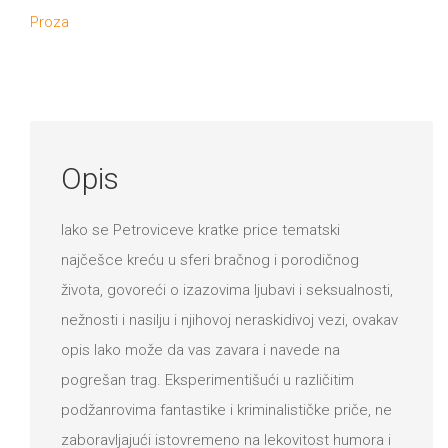
DRVO
Proza
12/19+
Portreti
Pro/za
Trgni
Opis
se!
Iako se Petroviceve kratke price tematski
Poezija!
najčešce kreću u sferi bračnog i porodičnog
života, govoreći o izazovima ljubavi i seksualnosti,
nežnosti i nasilju i njihovoj neraskidivoj vezi, ovakav
opis lako može da vas zavara i navede na
pogrešan trag. Eksperimentišući u različitim
podžanrovima fantastike i kriminalističke priče, ne
zaboravljajući istovremeno na lekovitost humora i