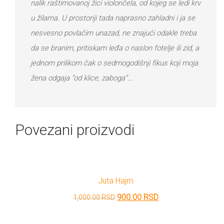
nalik raštimovanoj žici violončela, od kojeg se ledi krv
u žilama. U prostoriji tada naprasno zahladni i ja se
nesvesno povlačim unazad, ne znajući odakle treba
da se branim, pritiskam leđa o naslon fotelje ili zid, a
jednom prilikom čak o sedmogodišnji fikus koji moja
žena odgaja “od klice, zaboga”…
Povezani proizvodi
Juta Hajm
Originalna
Trenutna
900.00
RSD
1,000.00
RSD
cena
cena