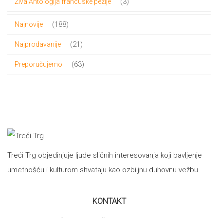
3
3
Živa Antologija francuske pezije
proizvoda
188
188
Najnovije
proizvoda
21
21
Najprodavanije
proizvod
63
63
Preporučujemo
proizvoda
Treći Trg objedinjuje ljude sličnih interesovanja koji bavljenje
umetnošću i kulturom shvataju kao ozbiljnu duhovnu vežbu.
KONTAKT