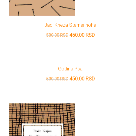
Jadi Kneza Sternenhoha
Originalna
Trenutna
450.00
RSD
500.00
RSD
cena
cena
je
je:
bila:
450.00 RSD.
Godina Psa
500.00 RSD.
Originalna
Trenutna
450.00
RSD
500.00
RSD
cena
cena
je
je:
bila:
450.00 RSD.
500.00 RSD.