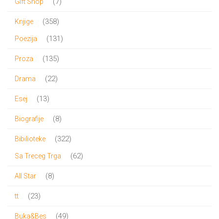
7
7
Gift Shop
proizvoda
358
358
Knjige
proizvoda
131
131
Poezija
proizvod
135
135
Proza
proizvoda
22
22
Drama
proizvoda
13
13
Esej
proizvoda
8
8
Biografije
proizvoda
322
322
Bibilioteke
proizvoda
62
62
Sa Treceg Trga
proizvoda
8
8
All Star
proizvoda
23
23
tt
proizvoda
49
49
Buka&Bes