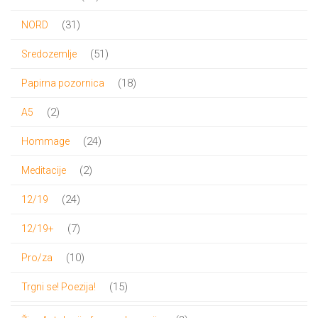
proizvoda
31
31
NORD
proizvod
51
51
Sredozemlje
proizvod
18
18
Papirna pozornica
proizvoda
2
2
A5
proizvoda
24
24
Hommage
proizvoda
2
2
Meditacije
proizvoda
24
24
12/19
proizvoda
7
7
12/19+
proizvoda
10
10
Pro/za
proizvoda
15
15
Trgni se! Poezija!
proizvoda