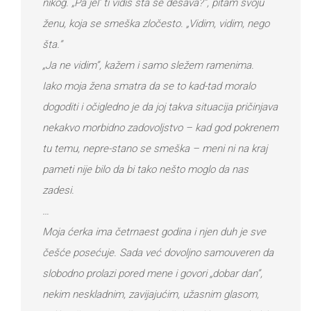
nikog. „Pa jel’ ti vidiš šta se dešava?”, pitam svoju
ženu, koja se smeška zločesto. „Vidim, vidim, nego
šta.”
„Ja ne vidim”, kažem i samo sležem ramenima.
Iako moja žena smatra da se to kad-tad moralo
dogoditi i očigledno je da joj takva situacija pričinjava
nekakvo morbidno zadovoljstvo – kad god pokrenem
tu temu, nepre-stano se smeška – meni ni na kraj
pameti nije bilo da bi tako nešto moglo da nas
zadesi.
…
Moja ćerka ima četrnaest godina i njen duh je sve
češće posećuje. Sada već dovoljno samouveren da
slobodno prolazi pored mene i govori „dobar dan”,
nekim neskladnim, zavijajućim, užasnim glasom,