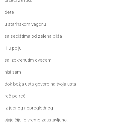
držeći za ruku
dete
u starinskom vagonu
sa sedištima od zelena pliša
ili u polju
sa izokrenutim cvećem;
nisi sam
dok božja usta govore na tvoja usta
reč po reč
iz jednog nepreglednog
sjaja čije je vreme zaustavljeno.