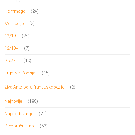
proizvoda
24
24
Hommage
proizvoda
2
2
Meditacije
proizvoda
24
24
12/19
proizvoda
7
7
12/19+
proizvoda
10
10
Pro/za
proizvoda
15
15
Trgni se! Poezija!
proizvoda
3
3
Živa Antologija francuske pezije
proizvoda
188
188
Najnovije
proizvoda
21
21
Najprodavanije
proizvod
63
63
Preporučujemo
proizvoda