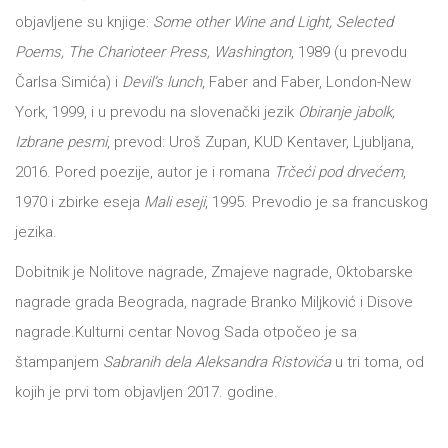
DRVO
objavljene su knjige:
Some other Wine and Light, Selected
12/19+
Poems, The Charioteer Press, Washington
, 1989 (u prevodu
Portreti
Čarlsa Simića) i
Devil’s lunch
, Faber and Faber, London-New
York, 1999, i u prevodu na slovenački jezik
Obiranje jabolk,
Pro/za
Izbrane pesmi
, prevod: Uroš Zupan, KUD Kentaver, Ljubljana,
Trgni
2016. Pored poezije, autor je i romana
Trčeći pod drvećem
,
se!
1970 i zbirke eseja
Mali eseji
, 1995. Prevodio je sa francuskog
jezika.
Poezija!
Dobitnik je Nolitove nagrade, Zmajeve nagrade, Oktobarske
nagrade grada Beograda, nagrade Branko Miljković i Disove
nagrade.Kulturni centar Novog Sada otpočeo je sa
štampanjem
Sabranih dela Aleksandra Ristovića
u tri toma, od
kojih je prvi tom objavljen 2017. godine.