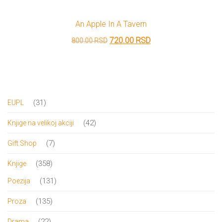
An Apple In A Tavern
Originalna
Trenutna
720.00
RSD
800.00
RSD
cena
cena
je
je:
bila:
720.00 RSD.
800.00 RSD.
31
31
EUPL
proizvod
42
42
Knjige na velikoj akciji
proizvoda
7
7
Gift Shop
proizvoda
358
358
Knjige
proizvoda
131
131
Poezija
proizvod
135
135
Proza
proizvoda
22
22
Drama