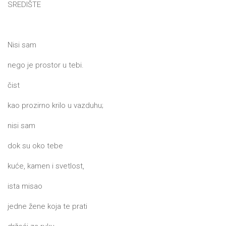
SREDIŠTE
Nisi sam
nego je prostor u tebi.
čist
kao prozirno krilo u vazduhu;
nisi sam
dok su oko tebe
kuće, kamen i svetlost,
ista misao
jedne žene koja te prati