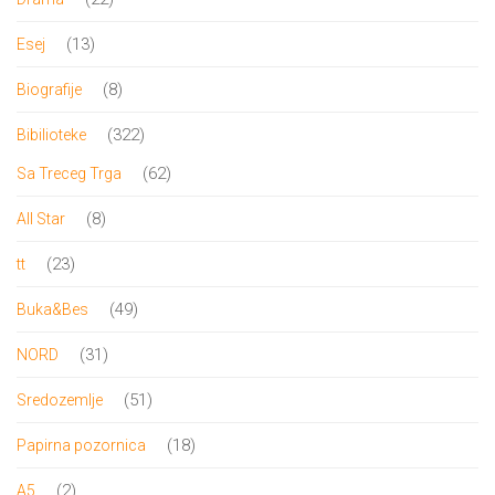
proizvoda
13
13
Esej
proizvoda
8
8
Biografije
proizvoda
322
322
Bibilioteke
proizvoda
62
62
Sa Treceg Trga
proizvoda
8
8
All Star
proizvoda
23
23
tt
proizvoda
49
49
Buka&Bes
proizvoda
31
31
NORD
proizvod
51
51
Sredozemlje
proizvod
18
18
Papirna pozornica
proizvoda
2
2
A5