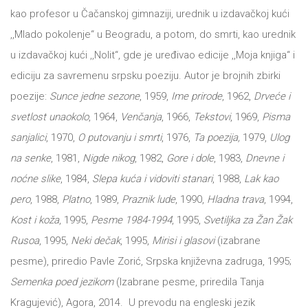
kao profesor u Čačanskoj gimnaziji, urednik u izdavačkoj kući
All
NOVOSTI
,,Mlado pokolenje“ u Beogradu, a potom, do smrti, kao urednik
u izdavačkoj kući ,,Nolit“, gde je uređivao edicije ,,Moja knjiga“ i
Star
GIFT
ediciju za savremenu srpsku poeziju. Autor je brojnih zbirki
tt
poezije:
Sunce jedne sezone
, 1959,
Ime prirode
, 1962,
Drveće i
Buka&Bes
SHOP
svetlost unaokolo
, 1964,
Venčanja
, 1966,
Tekstovi
, 1969,
Pisma
sanjalici
, 1970,
O putovanju i smrti
, 1976,
Ta poezija,
1979,
Ulog
NORD
O
na senke
, 1981,
Nigde nikog
, 1982,
Gore i dole
, 1983,
Dnevne i
Sredozemlje
noćne slike
, 1984,
Slepa kuća i vidoviti stanari
, 1988,
Lak kao
NAMA
Papirna
pero
, 1988,
Platno
, 1989,
Praznik lude
, 1990,
Hladna trava
, 1994,
Kost i koža
, 1995,
Pesme 1984-1994
, 1995,
Svetiljka za Žan Žak
pozornica
KNJIŽARA
Rusoa
, 1995,
Neki dečak
, 1995,
Mirisi i glasovi
(izabrane
A5
pesme), priredio Pavle Zorić, Srpska književna zadruga, 1995;
TREĆE
Hommage
Semenka poed jezikom
(Izabrane pesme, priredila Tanja
Kragujević), Agora, 2014. U prevodu na engleski jezik
12/19