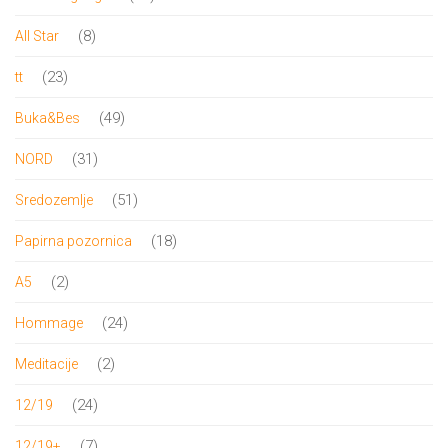
proizvoda
8
8
All Star
proizvoda
23
23
tt
proizvoda
49
49
Buka&Bes
proizvoda
31
31
NORD
proizvod
51
51
Sredozemlje
proizvod
18
18
Papirna pozornica
proizvoda
2
2
A5
proizvoda
24
24
Hommage
proizvoda
2
2
Meditacije
proizvoda
24
24
12/19
proizvoda
7
7
12/19+