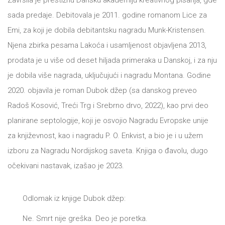
Završila je prestižnu Dansku akademiju kreativnog pisanja, gde
sada predaje. Debitovala je 2011. godine romanom Lice za
All
NOVOSTI
Emi, za koji je dobila debitantsku nagradu Munk-Kristensen.
Star
Njena zbirka pesama Lakoća i usamljenost objavljena 2013,
GIFT
prodata je u više od deset hiljada primeraka u Danskoj, i za nju
tt
je dobila više nagrada, uključujući i nagradu Montana. Godine
Buka&Bes
SHOP
2020. objavila je roman Dubok džep (sa danskog preveo
NORD
Radoš Kosović, Treći Trg i Srebrno drvo, 2022), kao prvi deo
O
planirane septologije, koji je osvojio Nagradu Evropske unije
Sredozemlje
za književnost, kao i nagradu P. O. Enkvist, a bio je i u užem
NAMA
Papirna
izboru za Nagradu Nordijskog saveta. Knjiga o đavolu, dugo
pozornica
očekivani nastavak, izašao je 2023.
KNJIŽARA
A5
Odlomak iz knjige Dubok džep:
TREĆE
Hommage
Ne. Smrt nije greška. Deo je poretka.
12/19