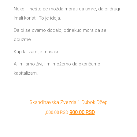
Neko ili nešto će možda morati da umre, da bi drugi
imali koristi. To je ideja.
Da bi se ovamo dodalo, odnekud mora da se
oduzme.
Kapitalizam je masakr.
Ali mi smo živi, i mi možemo da okončamo
kapitalizam.
Skandinavska Zvezda 1 Dubok Džep
Originalna
Trenutna
900.00
RSD
1,000.00
RSD
cena
cena
je
je: