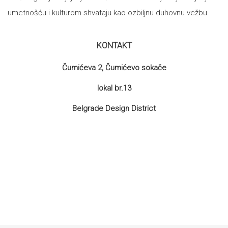
umetnošću i kulturom shvataju kao ozbiljnu duhovnu vežbu.
KONTAKT
Čumićeva 2, Čumićevo sokače
lokal br.13
Belgrade Design District