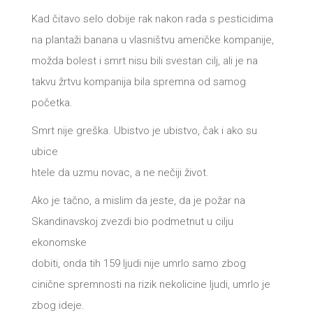
DRVO
Kad čitavo selo dobije rak nakon rada s pesticidima
12/19+
na plantaži banana u vlasništvu američke kompanije,
Portreti
možda bolest i smrt nisu bili svestan cilj, ali je na
Pro/za
takvu žrtvu kompanija bila spremna od samog
početka.
Trgni
Smrt nije greška. Ubistvo je ubistvo, čak i ako su
se!
ubice
Poezija!
htele da uzmu novac, a ne nečiji život.
Ako je tačno, a mislim da jeste, da je požar na
Skandinavskoj zvezdi bio podmetnut u cilju
ekonomske
dobiti, onda tih 159 ljudi nije umrlo samo zbog
cinične spremnosti na rizik nekolicine ljudi, umrlo je
zbog ideje.