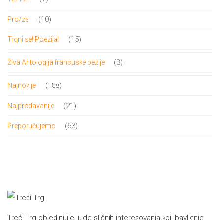
proizvoda
10
10
Pro/za
proizvoda
15
15
Trgni se! Poezija!
proizvoda
3
3
Živa Antologija francuske pezije
proizvoda
188
188
Najnovije
proizvoda
21
21
Najprodavanije
proizvod
63
63
Preporučujemo
proizvoda
Treći Trg objedinjuje ljude sličnih interesovanja koji bavljenje