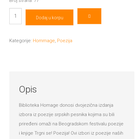
Broj strana: 77
Et
Dodaj u korpu
Livada
dit
količina
Kategorije:
Hommage
,
Poezija
Opis
Biblioteka Homage donosi dvojezična izdаnja
izbora iz poezije srpskih pesnikа kojima su bili
priređeni omaži na Beogradskom festivalu poezije
i knjige Trgni se! Poezija! Ovi izbori iz poezije naših