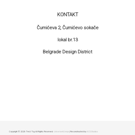
KONTAKT
Čumićeva 2, Čumićevo sokače
lokal br.13
Belgrade Design District
Copyright © 2026 Treći Trg All Rights Reserved.
Uslovi korišćenja
| Reconstructed by
ACDStudios