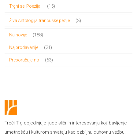
proizvoda
15
15
Trgni se! Poezija!
proizvoda
3
3
Živa Antologija francuske pezije
proizvoda
188
188
Najnovije
proizvoda
21
21
Najprodavanije
proizvod
63
63
Preporučujemo
proizvoda
Treći Trg objedinjuje ljude sličnih interesovanja koji bavljenje
umetnošću i kulturom shvataju kao ozbiljnu duhovnu vežbu.