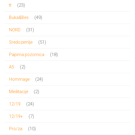
proizvoda
23
23
tt
proizvoda
49
49
Buka&Bes
proizvoda
31
31
NORD
proizvod
51
51
Sredozemlje
proizvod
18
18
Papirna pozornica
proizvoda
2
2
A5
proizvoda
24
24
Hommage
proizvoda
2
2
Meditacije
proizvoda
24
24
12/19
proizvoda
7
7
12/19+
proizvoda
10
10
Pro/za