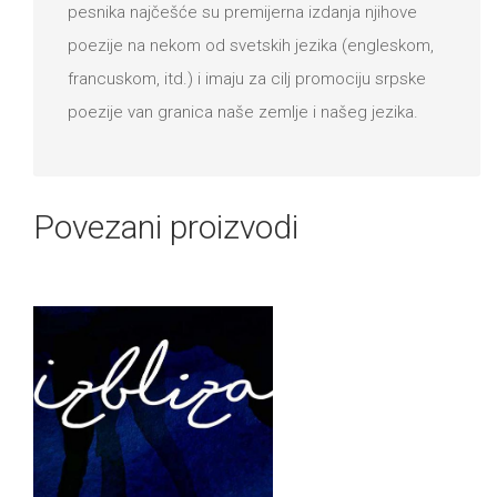
pesnika najčešće su premijerna izdanja njihove
poezije na nekom od svetskih jezika (engleskom,
francuskom, itd.) i imаju zа cilj promociju srpske
poezije van granica naše zemlje i našeg jezika.
Povezani proizvodi