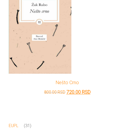
Nešto Crno
Originalna
Trenutna
720.00
RSD
800.00
RSD
cena
cena
je
je:
bila:
720.00 RSD.
31
31
EUPL
800.00 RSD.