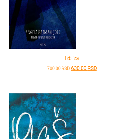
Izbliza
Originalna
Trenutna
630.00
RSD
700.00
RSD
cena
cena
je
je:
bila:
630.00 RSD.
700.00 RSD.