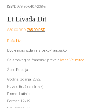
DRVO
ISBN:
978-86-6407-208-3
12/19+
Et Livada Dit
Portreti
Pro/za
Originalna
Trenutna
850.00
RSD
765.00
RSD
cena
cena
Trgni
je
je:
Raša Livada
bila:
765.00 RSD.
se!
850.00 RSD.
Dvojezično izdanje srpsko-francusko
Poezija!
Sa srpskog na francuski prevela
Ivana Velimirac
Žanr: Poezija
Godina izdanja: 2022.
Povez: Broširani (mek)
Pismo: Latinica
Format: 12×19