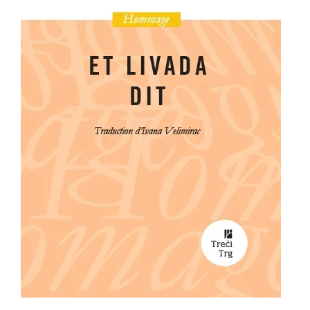
All
NOVOSTI
Star
GIFT
tt
Buka&Bes
SHOP
NORD
O
Sredozemlje
NAMA
Papirna
pozornica
KNJIŽARA
A5
TREĆE
Hommage
12/19