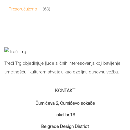
proizvod
63
63
Preporučujemo
proizvoda
Treći Trg objedinjuje ljude sličnih interesovanja koji bavljenje
umetnošću i kulturom shvataju kao ozbiljnu duhovnu vežbu.
KONTAKT
Čumićeva 2, Čumićevo sokače
lokal br.13
Belgrade Design District