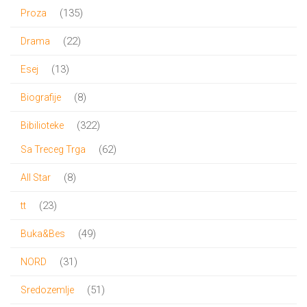
proizvod
135
135
Proza
proizvoda
22
22
Drama
proizvoda
13
13
Esej
proizvoda
8
8
Biografije
proizvoda
322
322
Bibilioteke
proizvoda
62
62
Sa Treceg Trga
proizvoda
8
8
All Star
proizvoda
23
23
tt
proizvoda
49
49
Buka&Bes
proizvoda
31
31
NORD
proizvod
51
51
Sredozemlje