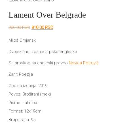
ISBN:
978-86-6407-104-8
DRVO
12/19+
Lament Over Belgrade
Portreti
Originalna
Trenutna
900.00
RSD
810.00
RSD
Pro/za
cena
cena
je
je:
Miloš Crnjanski
Trgni
bila:
810.00 RSD.
900.00 RSD.
Dvojezično izdanje srpsko-englesko
se!
Sa srpskog na engleski preveo
Novica Petrović
Poezija!
Žanr: Poezija
Godina izdanja: 2019.
Povez: Broširani (mek)
Pismo: Latinica
Format: 12x19cm
Broj strana: 95