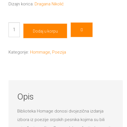
Dizajn korica:
Dragana Nikolić
Lament
Dodaj u korpu
over
Belgrade
količina
Kategorije:
Hommage
,
Poezija
Opis
Biblioteka Homage donosi dvojezična izdаnja
izbora iz poezije srpskih pesnikа kojima su bili