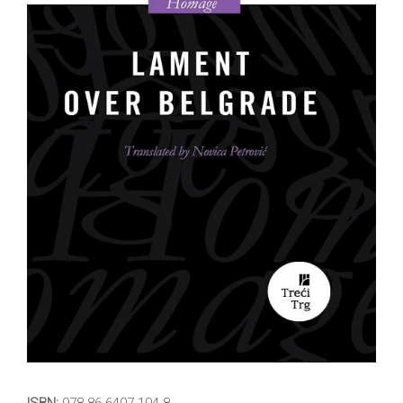
All
NOVOSTI
Star
GIFT
tt
Buka&Bes
SHOP
NORD
O
Sredozemlje
NAMA
Papirna
pozornica
KNJIŽARA
A5
TREĆE
Hommage
12/19