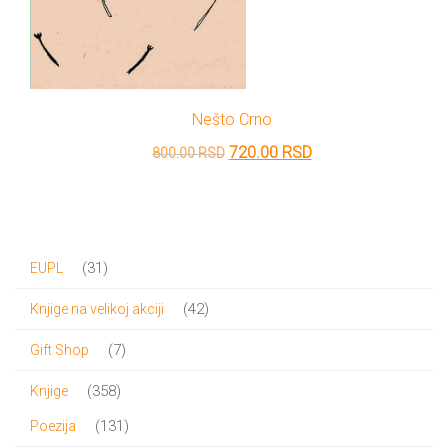
Nešto Crno
Originalna
Trenutna
720.00
RSD
800.00
RSD
cena
cena
je
je:
bila:
720.00 RSD.
31
31
EUPL
800.00 RSD.
proizvod
42
42
Knjige na velikoj akciji
proizvoda
7
7
Gift Shop
proizvoda
358
358
Knjige
proizvoda
131
131
Poezija