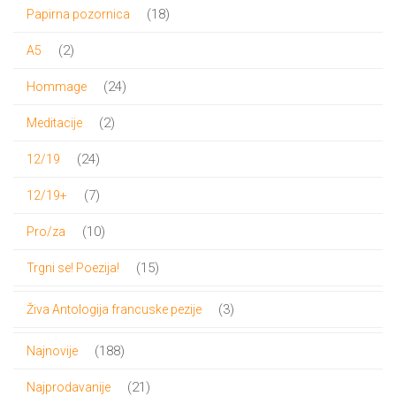
proizvod
18
18
Papirna pozornica
proizvoda
2
2
A5
proizvoda
24
24
Hommage
proizvoda
2
2
Meditacije
proizvoda
24
24
12/19
proizvoda
7
7
12/19+
proizvoda
10
10
Pro/za
proizvoda
15
15
Trgni se! Poezija!
proizvoda
3
3
Živa Antologija francuske pezije
proizvoda
188
188
Najnovije
proizvoda
21
21
Najprodavanije