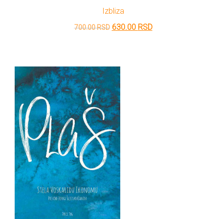
Izbliza
Originalna
Trenutna
630.00
RSD
700.00
RSD
cena
cena
je
je:
bila:
630.00 RSD.
700.00 RSD.