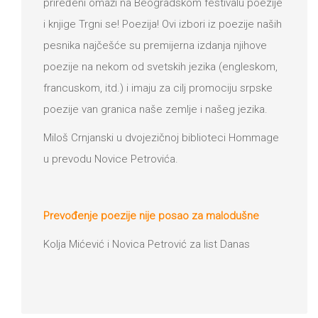
priređeni omaži na Beogradskom festivalu poezije
i knjige Trgni se! Poezija! Ovi izbori iz poezije naših
pesnika najčešće su premijerna izdanja njihove
poezije na nekom od svetskih jezika (engleskom,
francuskom, itd.) i imаju zа cilj promociju srpske
poezije van granica naše zemlje i našeg jezika.
Miloš Crnjanski u dvojezičnoj biblioteci Hommage
u prevodu Novice Petrovića.
Prevođenje poezije nije posao za malodušne
Kolja Mićević i Novica Petrović za list Danas