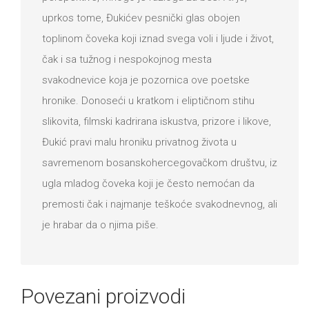
uprkos tome, Đukićev pesnički glas obojen
toplinom čoveka koji iznad svega voli i ljude i život,
čak i sa tužnog i nespokojnog mesta
svakodnevice koja je pozornica ove poetske
hronike. Donoseći u kratkom i eliptičnom stihu
slikovita, filmski kadrirana iskustva, prizore i likove,
Đukić pravi malu hroniku privatnog života u
savremenom bosanskohercegovačkom društvu, iz
ugla mladog čoveka koji je često nemoćan da
premosti čak i najmanje teškoće svakodnevnog, ali
je hrabar da o njima piše.
Povezani proizvodi