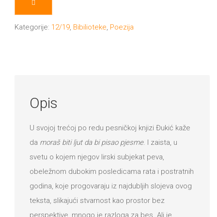
Kategorije:
12/19
,
Bibilioteke
,
Poezija
Opis
U svojoj trećoj po redu pesničkoj knjizi Đukić kaže
da
moraš biti ljut da bi pisao pjesme
. I zaista, u
svetu o kojem njegov lirski subjekat peva,
obeležnom dubokim posledicama rata i postratnih
godina, koje progovaraju iz najdubljih slojeva ovog
teksta, slikajući stvarnost kao prostor bez
perspektive, mnogo je razloga za bes. Ali je,