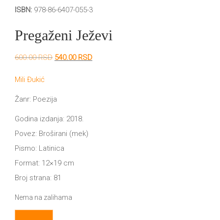
DRVO
ISBN:
978-86-6407-055-3
12/19+
Pregaženi Ježevi
Portreti
Pro/za
Originalna
Trenutna
600.00
RSD
540.00
RSD
cena
cena
Trgni
je
je:
Mili Đukić
bila:
540.00 RSD.
600.00 RSD.
se!
Žanr: Poezija
Poezija!
Godina izdanja: 2018.
Povez: Broširani (mek)
Pismo: Latinica
Format: 12×19 cm
Broj strana: 81
Nema na zalihama