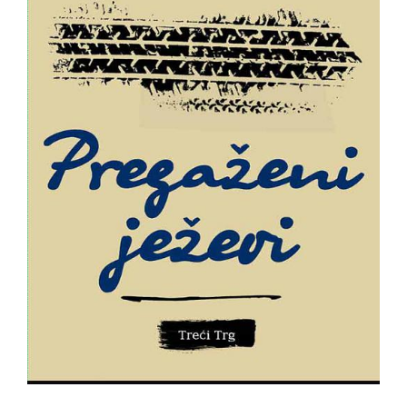
All
NOVOSTI
Star
GIFT
tt
Buka&Bes
SHOP
NORD
O
Sredozemlje
NAMA
Papirna
pozornica
KNJIŽARA
A5
TREĆE
Hommage
12/19