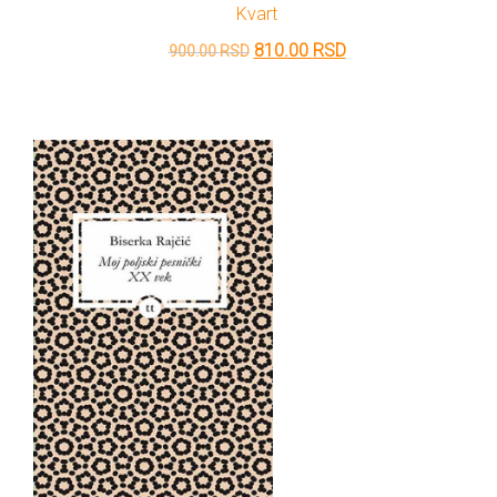
Kvart
Originalna
Trenutna
810.00
RSD
900.00
RSD
cena
cena
je
je:
bila:
810.00 RSD.
900.00 RSD.