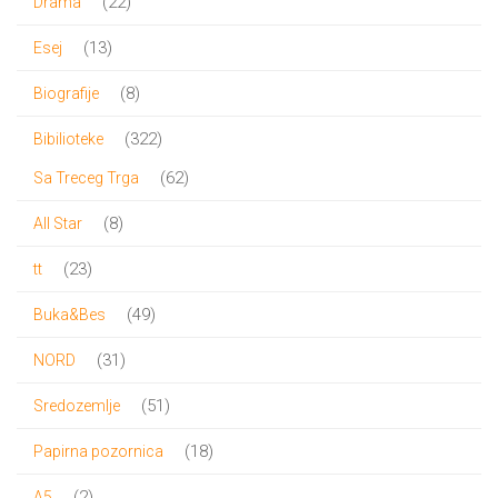
22
22
Drama
proizvoda
13
13
Esej
proizvoda
8
8
Biografije
proizvoda
322
322
Bibilioteke
proizvoda
62
62
Sa Treceg Trga
proizvoda
8
8
All Star
proizvoda
23
23
tt
proizvoda
49
49
Buka&Bes
proizvoda
31
31
NORD
proizvod
51
51
Sredozemlje
proizvod
18
18
Papirna pozornica
proizvoda
2
2
A5