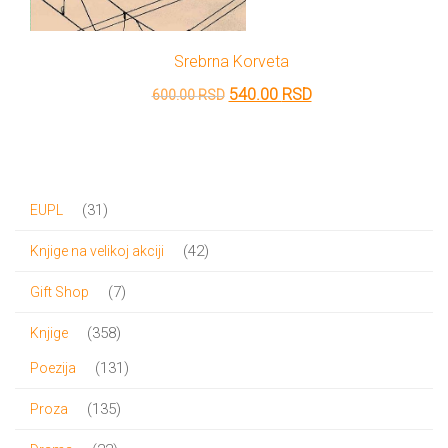
Srebrna Korveta
Originalna
Trenutna
540.00
RSD
600.00
RSD
cena
cena
je
je:
bila:
540.00 RSD.
31
31
EUPL
600.00 RSD.
proizvod
42
42
Knjige na velikoj akciji
proizvoda
7
7
Gift Shop
proizvoda
358
358
Knjige
proizvoda
131
131
Poezija
proizvod
135
135
Proza
proizvoda