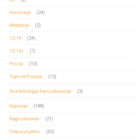
proizvoda
24
24
Hommage
proizvoda
2
2
Meditacije
proizvoda
24
24
12/19
proizvoda
7
7
12/19+
proizvoda
10
10
Pro/za
proizvoda
15
15
Trgni se! Poezija!
proizvoda
3
3
Živa Antologija francuske pezije
proizvoda
188
188
Najnovije
proizvoda
21
21
Najprodavanije
proizvod
63
63
Preporučujemo